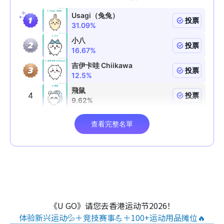
《U GO》请您去香港运动节2026！
体验新兴运动💦＋竞技赛事💪＋100+运动用品摊位🔥