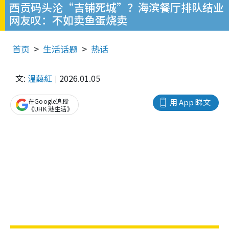
西贡码头沦“吉铺死城”？海滨餐厅排队结业
网友叹：不如卖鱼蛋烧卖
首页
生活话题
热话
文:
溫藹紅
2026.01.05
在Google追蹤
用 App 睇文
《UHK 港生活》