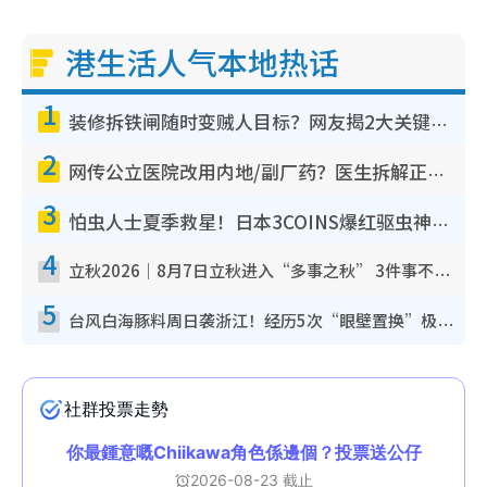
港生活人气本地热话
1
装修拆铁闸随时变贼人目标？网友揭2大关键用途：装新款等于白装？附新旧铁闸分别
2
网传公立医院改用内地/副厂药？医生拆解正副厂分别，揭4类人换药随时出事
3
怕虫人士夏季救星！日本3COINS爆红驱虫神器$45起 1招“全程免触碰”轻松搞定小强
4
立秋2026｜8月7日立秋进入“多事之秋” 3件事不可做！专家教6招开运 清杂物／钱包纳气接好运
5
台风白海豚料周日袭浙江！经历5次“眼壁置换”极罕见 成登陆内地最长途台风