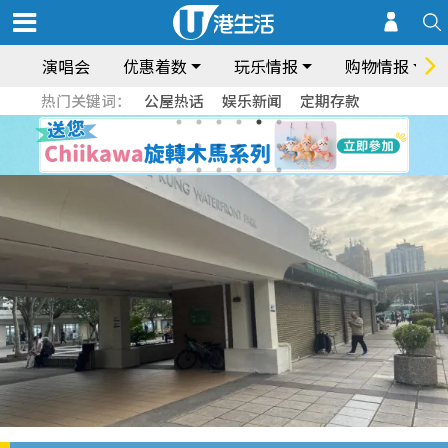
演唱会
优惠着数
玩乐情报
购物情报
热门关键词：
公屋热话
娱乐新闻
定期存款