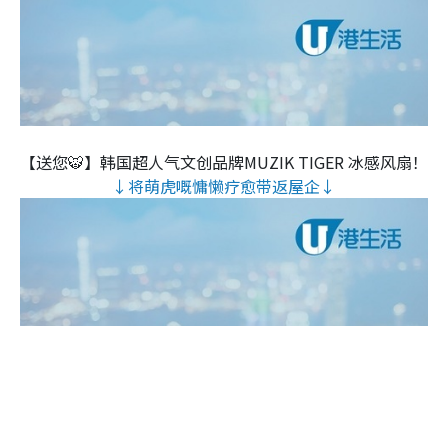
【送您🐯】韩国超人气文创品牌MUZIK TIGER 冰感风扇！
↓将萌虎嘅慵懒疗愈带返屋企↓