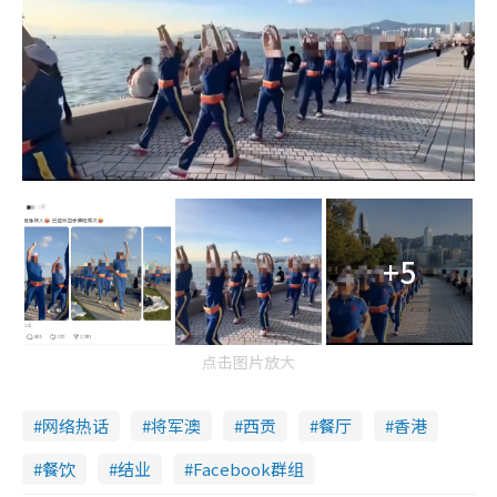
+5
点击图片放大
网络热话
将军澳
西贡
餐厅
香港
餐饮
结业
Facebook群组