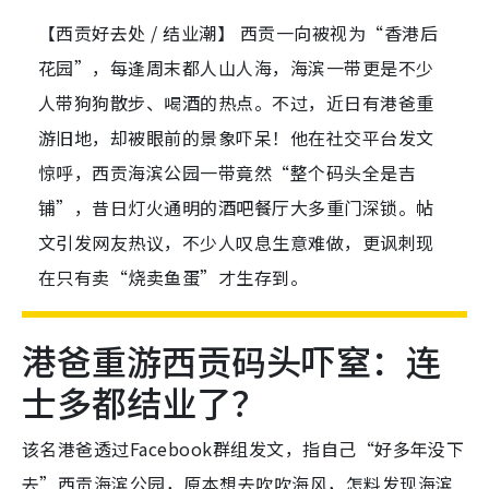
【西贡好去处 / 结业潮】 西贡一向被视为“香港后
花园”，每逢周末都人山人海，海滨一带更是不少
人带狗狗散步、喝酒的热点。不过，近日有港爸重
游旧地，却被眼前的景象吓呆！他在社交平台发文
惊呼，西贡海滨公园一带竟然“整个码头全是吉
铺”，昔日灯火通明的酒吧餐厅大多重门深锁。帖
文引发网友热议，不少人叹息生意难做，更讽刺现
在只有卖“烧卖鱼蛋”才生存到。
港爸重游西贡码头吓窒：连
士多都结业了？
该名港爸透过Facebook群组发文，指自己“好多年没下
去”西贡海滨公园，原本想去吹吹海风，怎料发现海滨