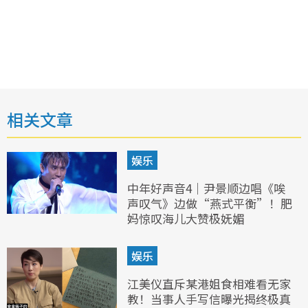
相关文章
娱乐
中年好声音4｜尹景顺边唱《唉
声叹气》边做“燕式平衡”！肥
妈惊叹海儿大赞极妩媚
娱乐
江美仪直斥某港姐食相难看无家
教！当事人手写信曝光揭终极真