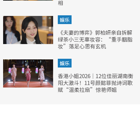
相
娱乐
《夫妻的博弈》郭柏妍亲自拆解
绿茶小三无辜妆容：“重手胭脂
妆”落足心思有玄机
娱乐
香港小姐2026｜12位佳丽湖南衡
阳大激斗！11号颜懿菲抛诗词歌
赋“温柔拉扇”惊艳师姐