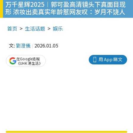
万千星辉2025︱郭可盈高清镜头下真面目现
形 浓妆出卖真实年龄惹网友叹：岁月不饶人
首页
生活话题
娱乐
文:
劉澄儀
2026.01.05
在Google追蹤
用 App 睇文
《UHK 港生活》