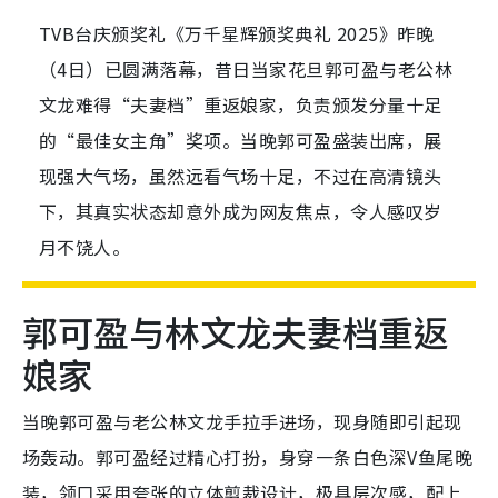
TVB台庆颁奖礼《万千星辉颁奖典礼 2025》昨晚
（4日）已圆满落幕，昔日当家花旦郭可盈与老公林
文龙难得“夫妻档”重返娘家，负责颁发分量十足
的“最佳女主角”奖项。当晚郭可盈盛装出席，展
现强大气场，虽然远看气场十足，不过在高清镜头
下，其真实状态却意外成为网友焦点，令人感叹岁
月不饶人。
郭可盈与林文龙夫妻档重返
娘家
当晚郭可盈与老公林文龙手拉手进场，现身随即引起现
场轰动。郭可盈经过精心打扮，身穿一条白色深V鱼尾晚
装，领口采用夸张的立体剪裁设计，极具层次感，配上