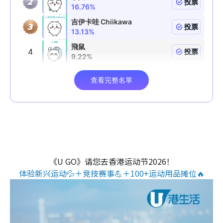
《U GO》请您去香港运动节2026！
体验新兴运动💦＋竞技赛事💪＋100+运动用品摊位🔥