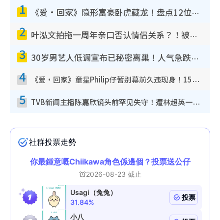
1
《爱·回家》隐形富豪卧虎藏龙！盘点12位财气逼人的有钱艺人：这位美女3亿身家不愁做
2
叶泓文拍拖一周年亲口否认情侣关系？！被质疑感情造假竟称GM“普通同事”
3
30岁男艺人低调宣布已秘密离巢！人气急跌变失踪人口：“这几年过得并不容易”
4
《爱·回家》童星Philip仔暂别幕前久违现身！15岁近况暴风成长长高变帅气少年
5
TVB新闻主播陈嘉欣镜头前罕见失守！遭林超英一句话突袭吓坏当场大笑