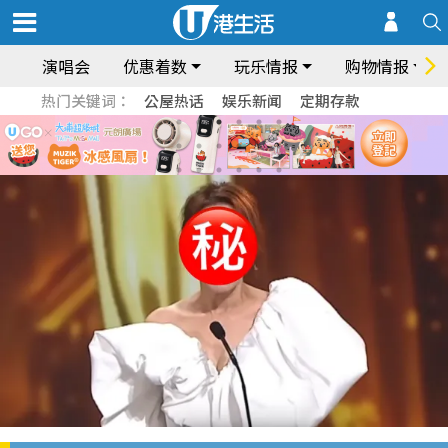
演唱会
优惠着数
玩乐情报
购物情报
热门关键词：
公屋热话
娱乐新闻
定期存款