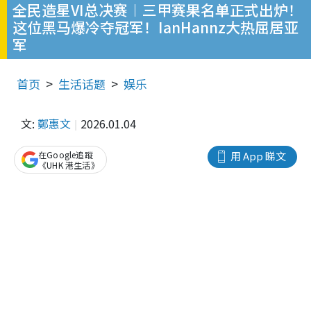
全民造星VI总决赛︱三甲赛果名单正式出炉！
这位黑马爆冷夺冠军！IanHannz大热屈居亚
军
首页
生活话题
娱乐
文:
鄭惠文
2026.01.04
在Google追蹤
用 App 睇文
《UHK 港生活》