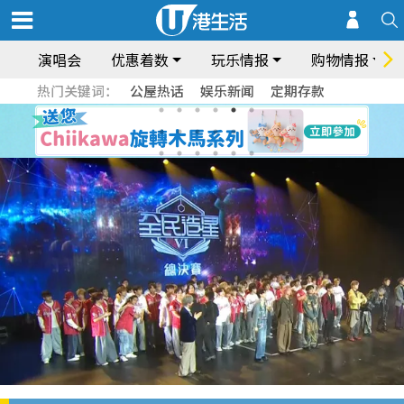
演唱会
优惠着数
玩乐情报
购物情报
热门关键词：
公屋热话
娱乐新闻
定期存款