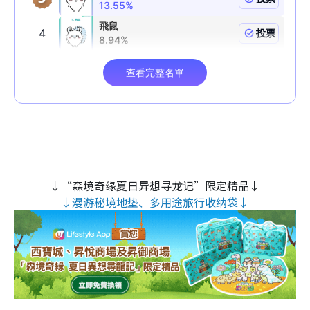
↓“森境奇缘夏日异想寻龙记”限定精品↓
↓漫游秘境地垫、多用途旅行收纳袋↓