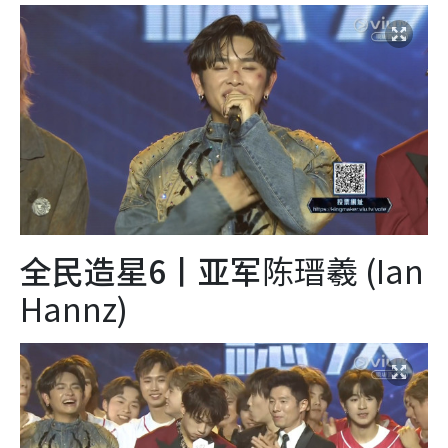
全民造星6丨亚军
陈瑨羲 (Ian
Hannz)