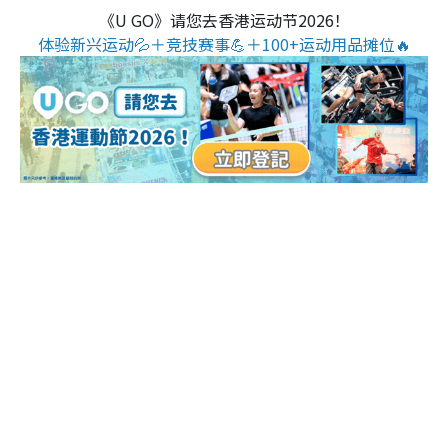
《U GO》请您去香港运动节2026！
体验新兴运动💦＋竞技赛事💪＋100+运动用品摊位🔥