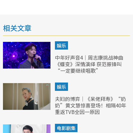
相关文章
娱乐
中年好声音4｜周志康挑战神曲
《蝶变》深情演绎 获范振锋叫
“一定要继续唱歌”
娱乐
夫妇的博弈｜《呆佬拜寿》“奶
奶”黄文慧惊喜登场！相隔40年
重返TVB全因一原因
电影剧集