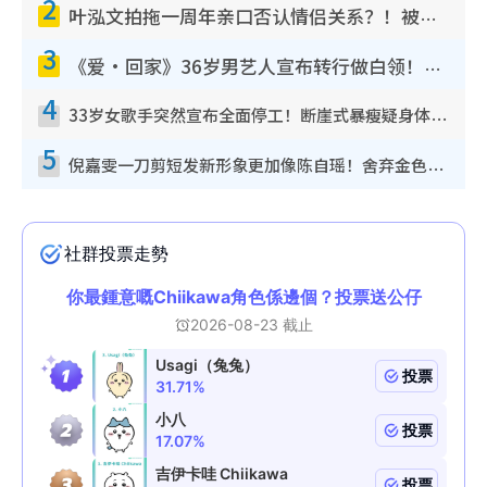
2
叶泓文拍拖一周年亲口否认情侣关系？！被质疑感情造假竟称GM“普通同事”
3
《爱·回家》36岁男艺人宣布转行做白领！卸下艺人身份回归素人平淡生活
4
33岁女歌手突然宣布全面停工！断崖式暴瘦疑身体亮红灯！声明曝：将暂时淡出
5
倪嘉雯一刀剪短发新形象更加像陈自瑶！舍弃金色长发造型气质大变超惊喜