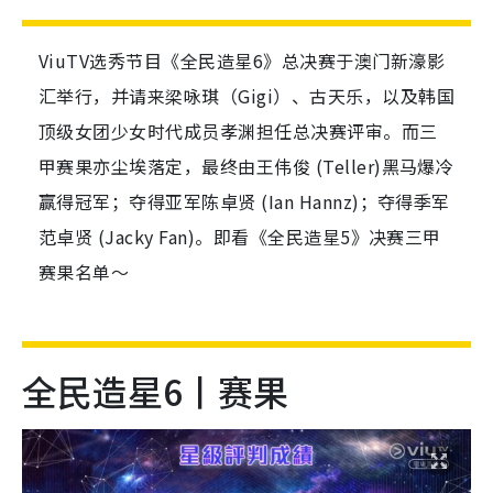
ViuTV选秀节目《全民造星6》总决赛于澳门新濠影
汇举行，并请来梁咏琪（Gigi）、古天乐，以及韩国
顶级女团少女时代成员孝渊担任总决赛评审。而三
甲赛果亦尘埃落定，最终由王伟俊 (Teller)黑马爆冷
赢得冠军；夺得亚军陈卓贤 (Ian Hannz)；夺得季军
范卓贤 (Jacky Fan)。即看《全民造星5》决赛三甲
赛果名单～
全民造星6丨赛果