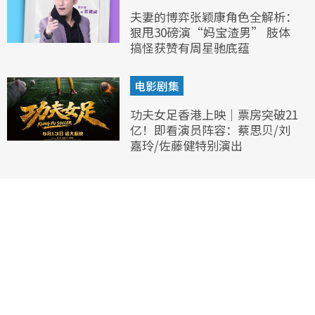
夫妻的博弈张颖康角色全解析：
狠甩30磅演“妈宝渣男” 肢体
搞怪获赞有周星驰底蕴
电影剧集
功夫女足香港上映｜票房突破21
亿！即看演员阵容：蔡思贝/刘
嘉玲/佐藤健特别演出