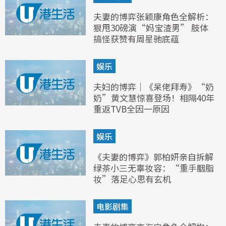
夫妻的博弈张颖康角色全解析：
狠甩30磅演“妈宝渣男” 肢体
搞怪获赞有周星驰底蕴
娱乐
夫妇的博弈｜《呆佬拜寿》“奶
奶”黄文慧惊喜登场！相隔40年
重返TVB全因一原因
娱乐
《夫妻的博弈》郭柏妍亲自拆解
绿茶小三无辜妆容：“重手胭脂
妆”落足心思有玄机
电影剧集