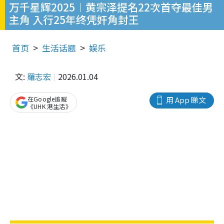
万千星辉2025︱黄宗泽提名22次首夺最佳男
主角 入行25年终凭奸角封王
首页
生活话题
娱乐
文:
羅志宏
2026.01.04
在Google追蹤
用 App 睇文
《UHK 港生活》