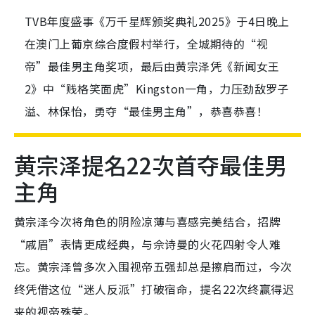
TVB年度盛事《万千星辉颁奖典礼2025》于4日晚上
在澳门上葡京综合度假村举行，全城期待的“视
帝”最佳男主角奖项，最后由黄宗泽凭《新闻女王
2》中“贱格笑面虎”Kingston一角，力压劲敌罗子
溢、林保怡，勇夺“最佳男主角”，恭喜恭喜！
黄宗泽提名22次首夺最佳男
主角
黄宗泽今次将角色的阴险凉薄与喜感完美结合，招牌
“戚眉”表情更成经典，与佘诗曼的火花四射令人难
忘。黄宗泽曾多次入围视帝五强却总是擦肩而过，今次
终凭借这位“迷人反派”打破宿命，提名22次终赢得迟
来的视帝殊荣。