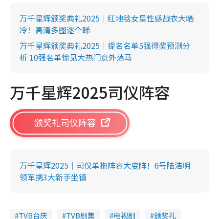
万千星辉颁奖典礼2025｜红地毯女星性感战衣大晒
冷！高清多图逐个睇
万千星辉颁奖典礼2025｜提名名单5强得奖预测分
析 10强名单惊见大热门意外落马
万千星辉2025司仪阵容
颁奖礼司仪阵容
万千星辉2025｜司仪单拖阵容大变阵！6号陆浩明
领军携3大新手坐镇
TVB台庆
TVB剧集
电视剧
颁奖礼