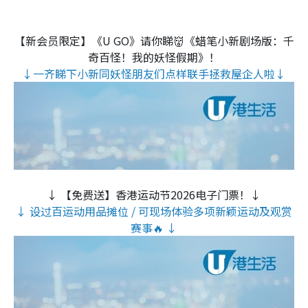
【新会员限定】《U GO》请你睇👹《蜡笔小新剧场版：千
奇百怪！我的妖怪假期》！
↓一齐睇下小新同妖怪朋友们点样联手拯救屋企人啦↓
↓ 【免费送】香港运动节2026电子门票！↓
↓ 设过百运动用品摊位 / 可现场体验多项新颖运动及观赏
赛事🔥 ↓