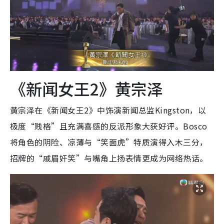
《新闻女王2》黄宗泽
黄宗泽在《新闻女王2》中饰演新闻总监Kingston，以
极度“贱格”且充满喜感的反派形象大获好评。Bosco
将角色的阴险、凉薄与“笑面虎”特质演得入木三分，
招牌的“戚眉奸笑”与嘴角上扬表情更成为网络热话。