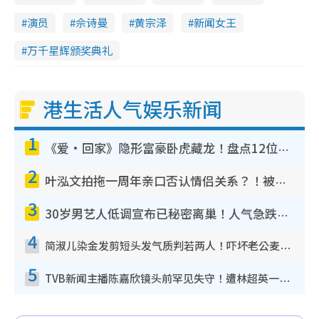
演员
佘诗曼
黄宗泽
新闻女王
万千星辉颁奖典礼
港生活人气娱乐新闻
1
《爱·回家》隐形富豪卧虎藏龙！盘点12位财气逼人的有钱艺人：这位美女3亿身家不愁做
2
叶泓文拍拖一周年亲口否认情侣关系？！被质疑感情造假竟称GM“普通同事”
3
30岁男艺人低调宣布已秘密离巢！人气急跌变失踪人口：“这几年过得并不容易”
4
简淑儿染金发剪短头发气质判若两人！吓坏老公麦大力都认不出：“你做什么？”
5
TVB新闻主播陈嘉欣镜头前罕见失守！遭林超英一句话突袭吓坏当场大笑