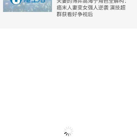
夫妻的博弈高海宁角色全解构：
癌末人妻变女强人逆袭 演技超
群获看好争视后