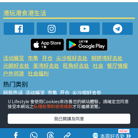
港玩港食港生活
活动展览
市集
开仓
尖沙咀好去处
铜锣湾好去处
元朗好去处
荃湾好去处
旺角好去处
社会
餐厅情报
户外郊游
社会福利
热门类别
网民热话
活动展览
市集
开仓
尖沙咀好去处
铜锣湾好去处
元朗好去处
荃湾好去处
旺角好去处
社会
U Lifestyle 會使用Cookies來改善您的網站體驗，請確定您同意
接受本網站之
私隱政策和使用條款
才可繼續瀏覽。
餐厅情报
户外郊游
热门标签
我已閱讀及同意
#UGO揾好去处
#人气活动推介
#美食社群热话
#亲子玩乐好去处
#ULifestyle应用程式
#限时抢
本周好去处