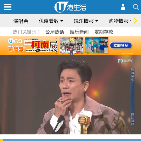
演唱会
优惠着数
玩乐情报
购物情报
热门关键词：
公屋热话
娱乐新闻
定期存款