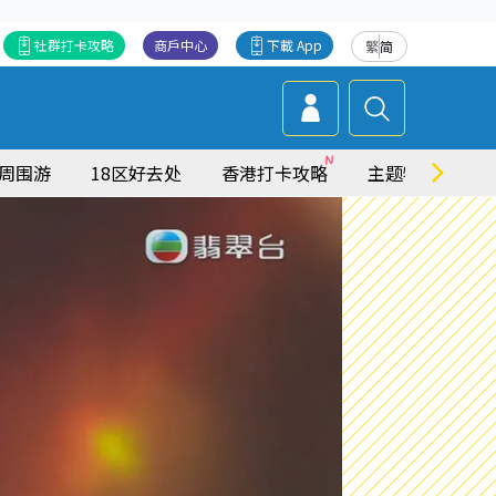
社群打卡攻略
商戶中心
下載 App
繁
简
周围游
18区好去处
香港打卡攻略
主题特集