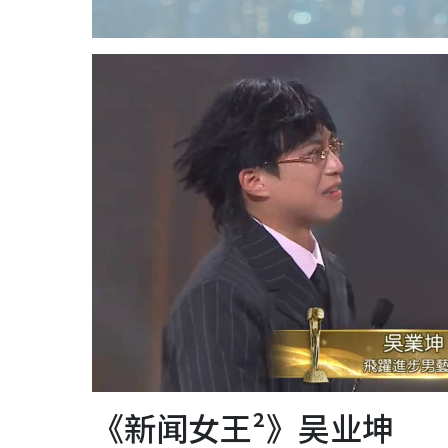
《新闻女王²》吴业坤