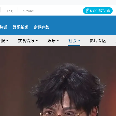
Blog
e-zone
U GO搵好去處
热话
娱乐新闻
定期存款
情报
饮食情报
娱乐
社会
影片专区