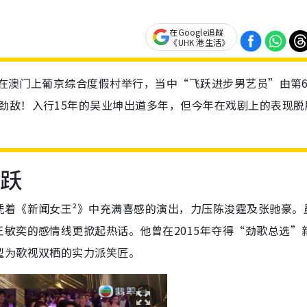
在Google追蹤
《UHK 港生活》
晚上在澳门上葡京综合度假村举行，当中“飞跃进步男艺员”由第
劲敌！入行15年的吴业坤出道多年，但今年在戏剧上的表现脱
飞跃
凭着《新闻女王²》中充满喜感的演出，力压陈浚霆及张驰豪。
敏奕的感情线更掀起热话。他曾在2015年夺得“劲歌总选”
型为歌视双栖的实力派笑匠。