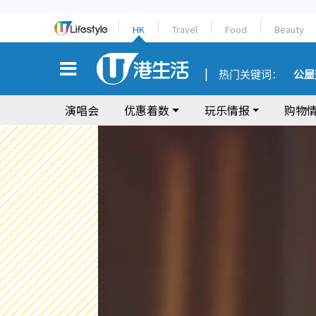
HK
Travel
Food
Beauty
热门关键词：
公屋
演唱会
优惠着数
玩乐情报
购物