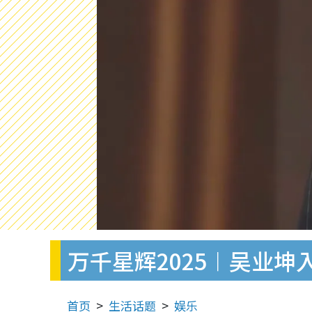
万千星辉2025︱吴业坤
首页
生活话题
娱乐