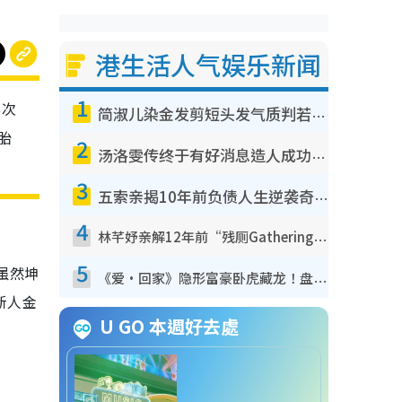
港生活人气娱乐新闻
1
6次
简淑儿染金发剪短头发气质判若两人！吓坏老公麦大力都认不出：“你做什么？”
胎
2
汤洛雯传终于有好消息造人成功！两大细节曝孕味极浓引猜测：大肚婆先会咁！
3
五索亲揭10年前负债人生逆袭奇迹！全靠去一地方转运后即遇上马先生
4
林芊妤亲解12年前“残厕Gathering”真相！高层解约一句话重创尊严，至今拒返TVB
5
虽然坤
《爱·回家》隐形富豪卧虎藏龙！盘点12位财气逼人的有钱艺人：这位美女3亿身家不愁做
新人金
U GO 本週好去處