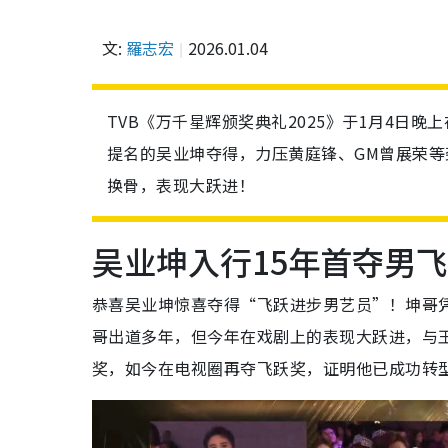
文:
羅志宏
2026.01.04
TVB《万千星辉颁奖典礼2025》于1月4日
提名的吴业坤夺得，力压黄庭锋、GM曾展荣等
换骨，表现大跃进！
吴业坤入行15年首夺男
恭喜吴业坤惊喜夺得“飞跃进步男艺员”！坤哥
哥出道多年，但今年在戏剧上的表现大跃进，与王
奖，如今在电视圈再夺飞跃奖，证明他已成功转