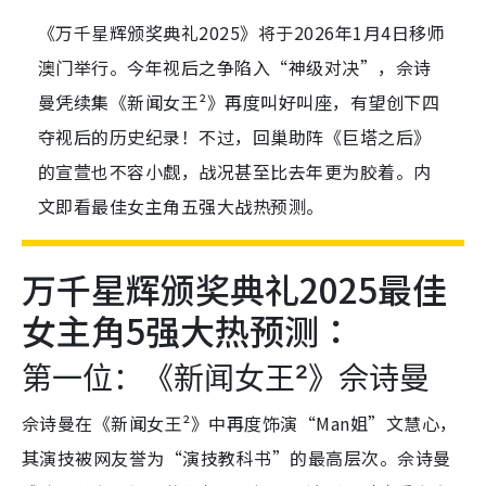
《万千星辉颁奖典礼2025》将于2026年1月4日移师
澳门举行。今年视后之争陷入“神级对决”，佘诗
曼凭续集《新闻女王²》再度叫好叫座，有望创下四
夺视后的历史纪录！不过，回巢助阵《巨塔之后》
的宣萱也不容小觑，战况甚至比去年更为胶着。内
文即看最佳女主角五强大战热预测。
万千星辉颁奖典礼2025最佳
女主角5强大热预测：
第一位：《新闻女王²》佘诗曼
佘诗曼在《新闻女王²》中再度饰演“Man姐”文慧心，
其演技被网友誉为“演技教科书”的最高层次。佘诗曼