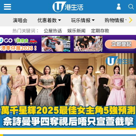
演唱会
优惠着数
玩乐情报
购物情报
热门关键词：
公屋热话
娱乐新闻
定期存款