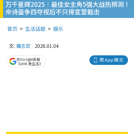
万千星辉2025︱最佳女主角5强大战热预测！
佘诗曼争四夺视后不只得宣萱截击
首页
生活话题
娱乐
文:
羅志宏
2026.01.04
在Google追蹤
用 App 睇文
《UHK 港生活》