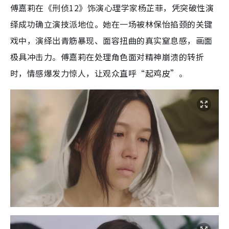
傅嘉莉在《刑侦12》饰演心理学家杨芷菲，凭突破性演
绎成功确立演技派地位。她在一场被林保怡掐颈的关键
戏中，演绎出青筋暴现、面容扭曲的真实窒息感，画面
极具冲击力。傅嘉莉在处理角色面对精神崩溃的转折
时，情感爆发力惊人，让观众直呼“起鸡皮”。