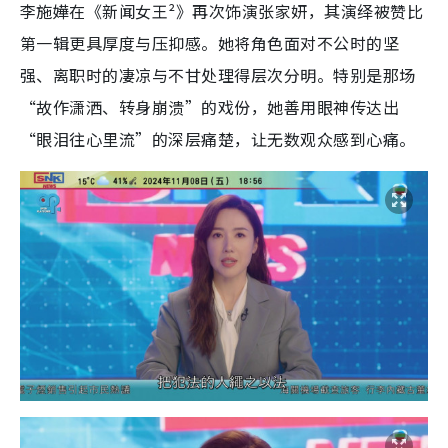
李施嬅在《新闻女王²》再次饰演张家妍，其演绎被赞比
第一辑更具厚度与压抑感。她将角色面对不公时的坚
强、离职时的凄凉与不甘处理得层次分明。特别是那场
“故作潇洒、转身崩溃”的戏份，她善用眼神传达出
“眼泪往心里流”的深层痛楚，让无数观众感到心痛。