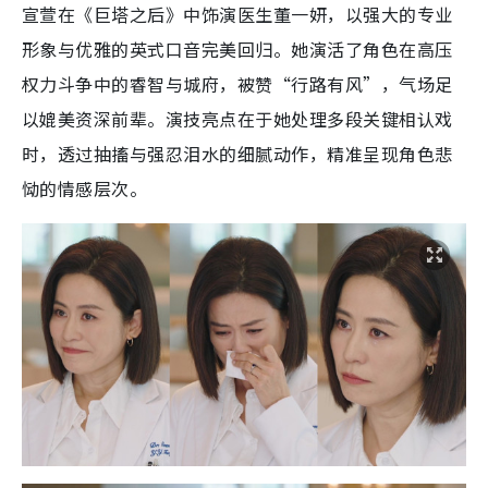
宣萱在《巨塔之后》中饰演医生董一妍，以强大的专业
形象与优雅的英式口音完美回归。她演活了角色在高压
权力斗争中的睿智与城府，被赞“行路有风”，气场足
以媲美资深前辈。演技亮点在于她处理多段关键相认戏
时，透过抽搐与强忍泪水的细腻动作，精准呈现角色悲
恸的情感层次。