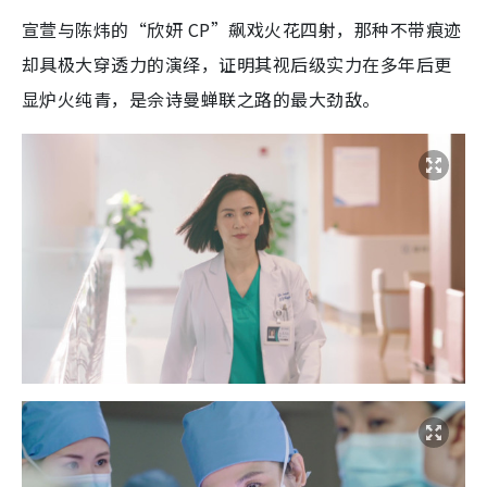
宣萱与陈炜的“欣妍 CP”飙戏火花四射，那种不带痕迹
却具极大穿透力的演绎，证明其视后级实力在多年后更
显炉火纯青，是佘诗曼蝉联之路的最大劲敌。