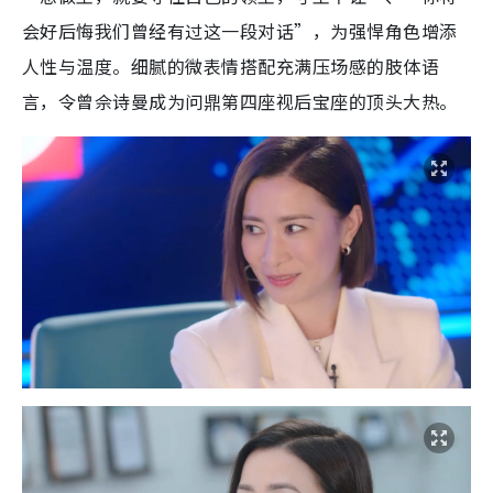
会好后悔我们曾经有过这一段对话”，为强悍角色增添
人性与温度。细腻的微表情搭配充满压场感的肢体语
言，令曾佘诗曼成为问鼎第四座视后宝座的顶头大热。