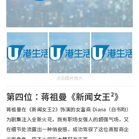
点击图片放大
第四位：蒋祖曼《新闻女王²》
蒋祖曼在《新闻女王2》饰演的女富商 Diana（白书昀）
为剧集注入全新火花，既有职场女强人的超强气场，又
在细节处流露出一种俏皮感，成功驾驭了这位高智商企
业家角色，获不少网友大赞层次丰富。