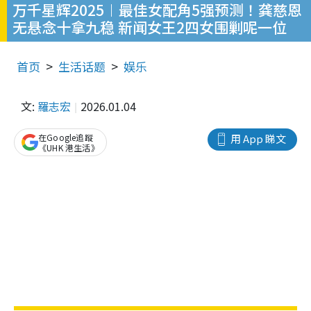
万千星辉2025︱最佳女配角5强预测！龚慈恩
无悬念十拿九稳 新闻女王2四女围剿呢一位
首页
生活话题
娱乐
文:
羅志宏
2026.01.04
在Google追蹤
用 App 睇文
《UHK 港生活》