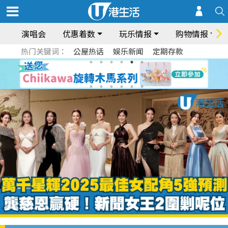
演唱会
优惠着数
玩乐情报
购物情报
热门关键词：
公屋热话
娱乐新闻
定期存款