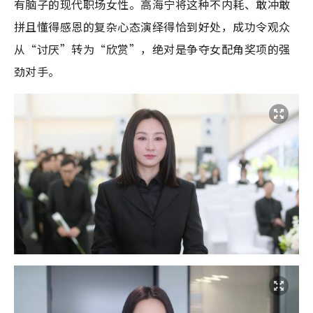
有脑子的现代职场女性。高海宁将这种不内耗、敢冲敢
拼且懂得感恩的复杂心态演绎得恰到好处，成功令观众
从“讨厌”转为“欣赏”，绝对是争夺女配角奖项的强
劲对手。