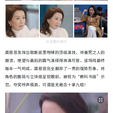
点击图片放大
龚慈恩发挥出歇斯底里咆哮的顶级演技，将垂死之人的
崩溃、绝望与最后的霸气演绎得淋漓尽致，该场戏最终
版本一气呵成，龚慈恩完全摒弃了一贯的强势形象，将
角色的脆弱与立体感呈现眼前，被视为“教科书级”示
范，夺奖呼声极高，可谓是无悬念十拿九稳！