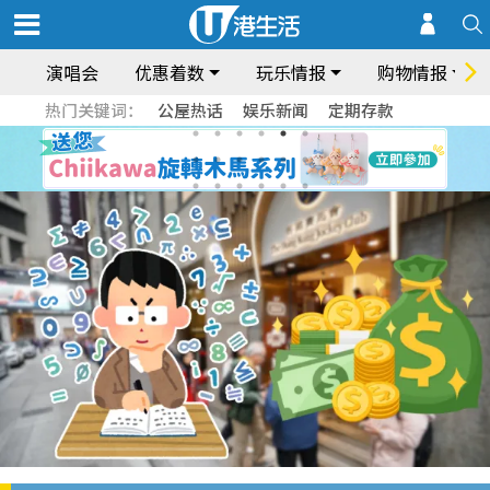
演唱会
优惠着数
玩乐情报
购物情报
热门关键词：
公屋热话
娱乐新闻
定期存款