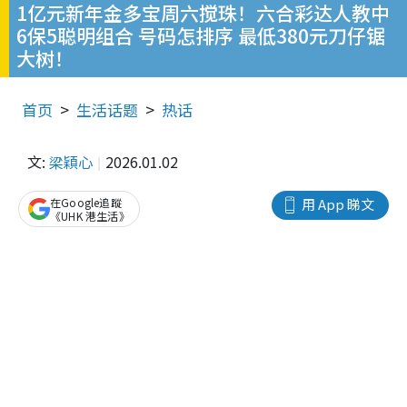
1亿元新年金多宝周六搅珠！六合彩达人教中
6保5聪明组合 号码怎排序 最低380元刀仔锯
大树！
首页
生活话题
热话
文:
梁穎心
2026.01.02
在Google追蹤
用 App 睇文
《UHK 港生活》