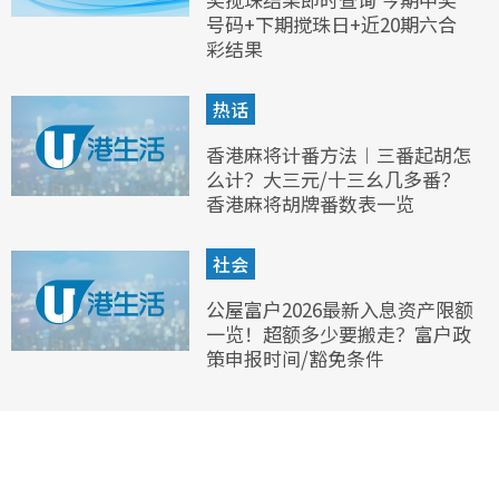
号码+下期搅珠日+近20期六合
彩结果
热话
香港麻将计番方法︱三番起胡怎
么计？大三元/十三幺几多番？
香港麻将胡牌番数表一览
社会
公屋富户2026最新入息资产限额
一览！超额多少要搬走？富户政
策申报时间/豁免条件