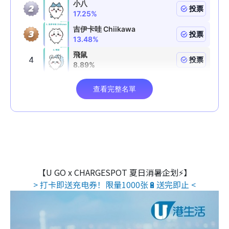
【U GO x CHARGESPOT 夏日消暑企划⚡】
> 打卡即送充电券！限量1000张🔋送完即止 <