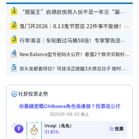
1
“居屋王”启德启悦苑入伙不足一年沦“漏水之王”！插座喷火花致大停电 多户业主全屋家电报废
2
鬼门开2026｜8.13鬼节禁忌 22件事不能做！烧肉、刺身要少食？半夜勿吹口哨/打给个电话
3
行李清洁｜车轮脏过马桶58倍！专家警告忌用酒精擦 教1招免脏手除菌
4
New Balance型号密码大公开！看懂2个数字买鞋秒知功能免中伏 附5大热门鞋款
5
剪头发都要择日？司徒法正提醒3大禁忌日子 随时剪走财运！这日剪发恐“剪寿命”？