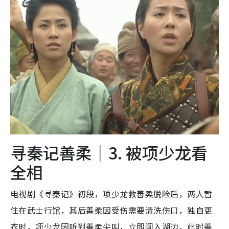
寻秦记善柔｜3. 被项少龙看
全相
电视剧《寻秦记》初段，项少龙救善柔脱险后，两人暂
住在武士行馆，其后善柔因受伤需要清洗伤口，独自更
衣时，项少龙因听到善柔尖叫，立即闯入湖边，此时善