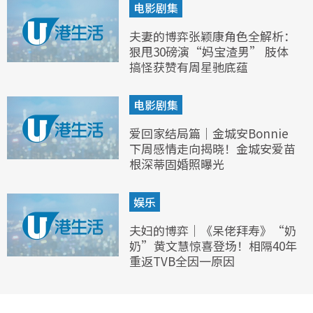
电影剧集
夫妻的博弈张颖康角色全解析：
狠甩30磅演“妈宝渣男” 肢体
搞怪获赞有周星驰底蕴
电影剧集
爱回家结局篇｜金城安Bonnie
下周感情走向揭晓！金城安爱苗
根深蒂固婚照曝光
娱乐
夫妇的博弈｜《呆佬拜寿》“奶
奶”黄文慧惊喜登场！相隔40年
重返TVB全因一原因