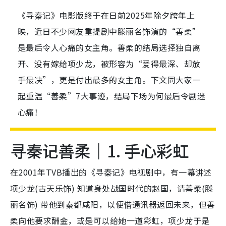
《寻秦记》电影版终于在日前2025年除夕跨年上
映，近日不少网友重提剧中滕丽名饰演的“善柔”
是最后令人心痛的女主角。善柔的结局选择独自离
开、没有嫁给项少龙，被形容为“爱得最深、却放
手最决”，更是付出最多的女主角。下文同大家一
起重温“善柔”7大事迹，结局下场为何最后令剧迷
心痛！
寻秦记善柔｜1. 手心彩虹
在2001年TVB播出的《寻秦记》电视剧中，有一幕讲述
项少龙(古天乐饰) 知道身处战国时代的赵国，请善柔(滕
丽名饰) 带他到秦都咸阳，以便借通讯器返回未来，但善
柔向他要求酬金，或是可以给她一道彩虹，项少龙于是