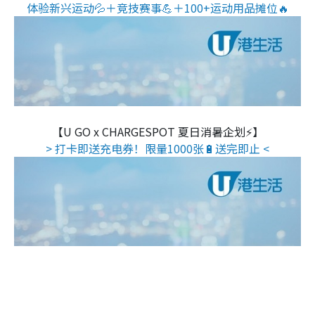
体验新兴运动💦＋竞技赛事💪＋100+运动用品摊位🔥
【U GO x CHARGESPOT 夏日消暑企划⚡】
> 打卡即送充电券！限量1000张🔋送完即止 <