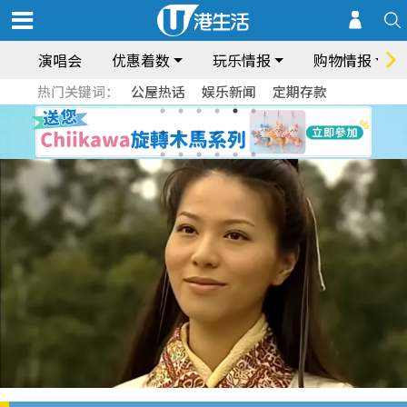
演唱会
优惠着数
玩乐情报
购物情报
热门关键词：
公屋热话
娱乐新闻
定期存款