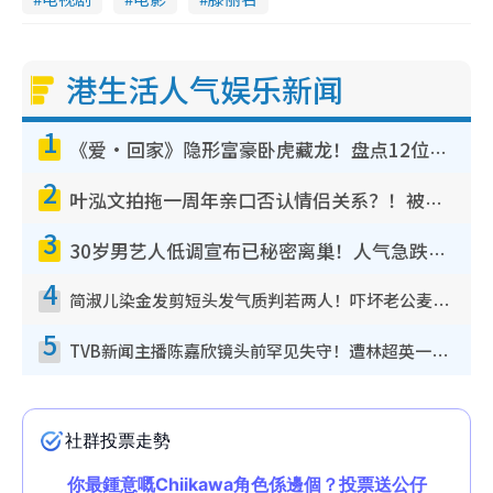
港生活人气娱乐新闻
1
《爱·回家》隐形富豪卧虎藏龙！盘点12位财气逼人的有钱艺人：这位美女3亿身家不愁做
2
叶泓文拍拖一周年亲口否认情侣关系？！被质疑感情造假竟称GM“普通同事”
3
30岁男艺人低调宣布已秘密离巢！人气急跌变失踪人口：“这几年过得并不容易”
4
简淑儿染金发剪短头发气质判若两人！吓坏老公麦大力都认不出：“你做什么？”
5
TVB新闻主播陈嘉欣镜头前罕见失守！遭林超英一句话突袭吓坏当场大笑