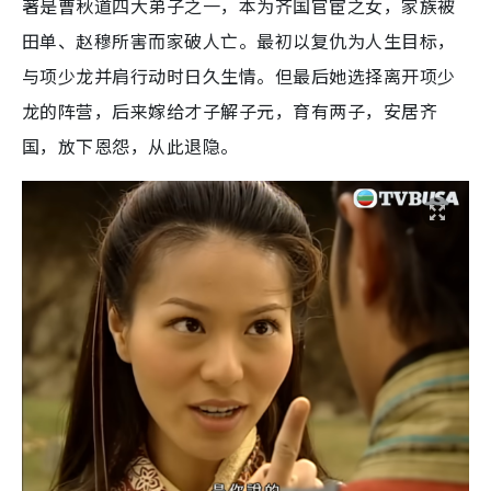
著是曹秋道四大弟子之一，本为齐国官宦之女，家族被
田单、赵穆所害而家破人亡。最初以复仇为人生目标，
与项少龙并肩行动时日久生情。但最后她选择离开项少
龙的阵营，后来嫁给才子解子元，育有两子，安居齐
国，放下恩怨，从此退隐。