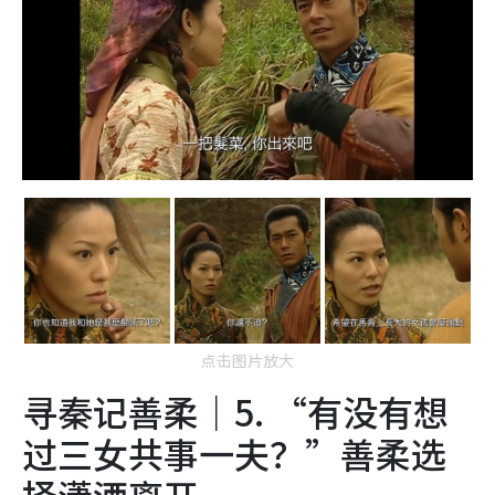
点击图片放大
寻秦记善柔｜5. “有没有想
过三女共事一夫？”善柔选
择潇洒离开