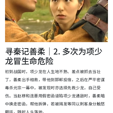
寻秦记善柔｜2. 多次为项少
龙冒生命危险
初到战国时，项少龙在人生地不熟、差点被抓去当壮
丁，善柔出手相救，带他到邯郸投宿，之后在严平密谋
毒杀元宗一幕中，被发现时亦选择先救少龙，自己受
伤。当赵穆和连晋用假密函诬陷项少龙通敌时，善柔暗
中换走密函，帮他拆弹，若被揭发等同以刺客身分触怒
朝廷，随时人头落地。