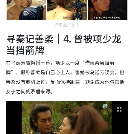
点击图片放大
寻秦记善柔｜4. 曾被项少龙
当挡箭牌
在乌廷芳被悔婚一幕，项少龙一度“借善柔当挡箭
牌”，假称善柔是自己心上人，害她被乌廷芳误会，但
善柔没有趁机上位，反而保持距离，避免成为他与其他
女子之间的矛盾来源。