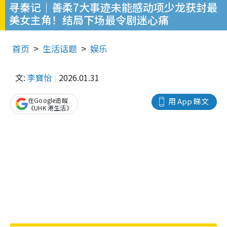
寻秦记｜善柔7大事迹未能感动项少龙获封最
美女主角！结局下场最令剧迷心痛
首页
生活话题
娱乐
文:
李寶怡
2026.01.31
在Google追蹤
用 App 睇文
《UHK 港生活》