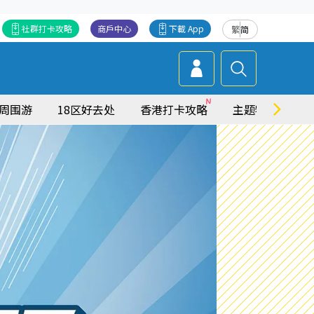
社群打卡攻略
商戶中心
下載 App
繁
简
周围游
18区好去处
香港打卡攻略
主题特集