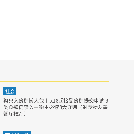
社会
狗只入食肆懒人包︱5.18起接受食肆提交申请 3
类食肆仍禁入＋狗主必读3大守则（附宠物友善
餐厅推荐）