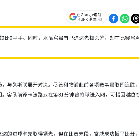
在Google追蹤
《UHK 港生活》
0比0平手。同时，水晶宫虽有马迪达先拔头筹，却在比赛尾
场，与列斯联展开对决。尽管利物浦此前各项赛事豪取四连胜
门。客队前锋卡法路云在第81分钟曾将球送入网，可惜因越位
。
迪达的进球率先取得领先，但在比赛末段，富咸成功扳平比分