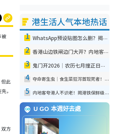
港生活人气本地热话
1
声被
WhatsApp预设贴图怎么删？揭秘1招“反向操作”还原简洁界面 附3步实测教程
2
香港山边铁闸边门大开？内地客困惑意义何在！网友神回复：这种叫法理性防御
3
鬼门开2026｜农历七月撞正日全食特别邪？专家警告切忌做一事！揭4大禁忌+2招保平安
4
夺命寄生虫｜食生菜狂泻首现死者！疫潮恶化录1.8万宗病例 揭洗菜3大谬误
，但此
5
在先，
内地客夸港人不识老！揭港铁保鲜级冷气 港人求放过：别投诉
U GO 本週好去處
，双方