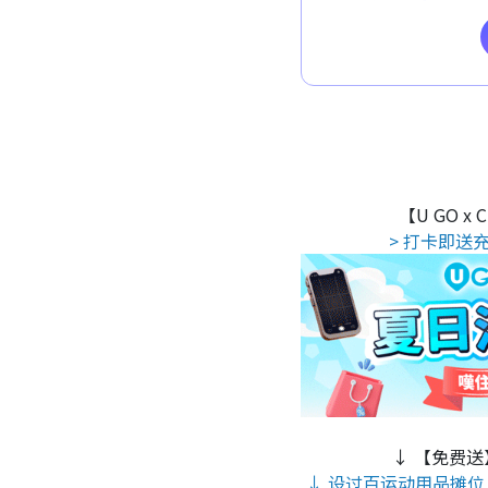
【U GO x
> 打卡即送充
↓ 【免费送
↓ 设过百运动用品摊位 