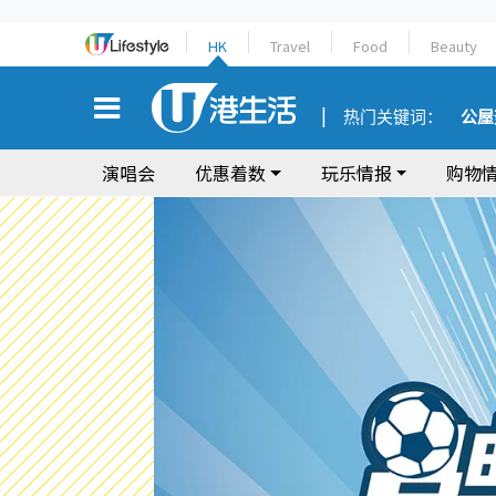
HK
Travel
Food
Beauty
热门关键词：
公屋
演唱会
优惠着数
玩乐情报
购物