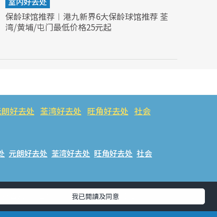
室内好去处
保龄球馆推荐︱港九新界6大保龄球馆推荐 荃
湾/黄埔/屯门最低价格25元起
元朗好去处
荃湾好去处
旺角好去处
社会
处
元朗好去处
荃湾好去处
旺角好去处
社会
乐好去处
#ULifestyle应用程式
#限时抢
我已閱讀及同意
话