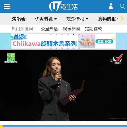
演唱会
优惠着数
玩乐情报
购物情报
热门关键词：
公屋热话
娱乐新闻
定期存款