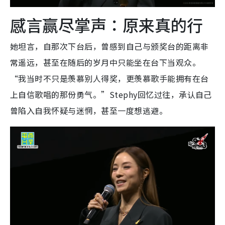
感言赢尽掌声：原来真的行
她坦言，自那次下台后，曾感到自己与颁奖台的距离非
常遥远，甚至在随后的岁月中只能坐在台下当观众。
“我当时不只是羡慕别人得奖，更羡慕歌手能拥有在台
上自信歌唱的那份勇气。”Stephy回忆过往，承认自己
曾陷入自我怀疑与迷惘，甚至一度想逃避。