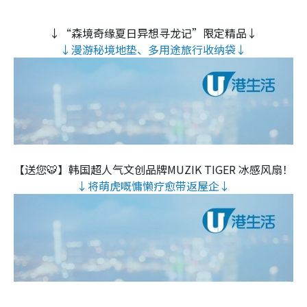
↓“森境奇缘夏日异想寻龙记”限定精品↓
↓漫游秘境地垫、多用途旅行收纳袋↓
【送您🐯】韩国超人气文创品牌MUZIK TIGER 冰感风扇！
↓将萌虎嘅慵懒疗愈带返屋企↓