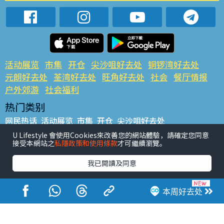
活动展览
市集
开仓
尖沙咀好去处
铜锣湾好去处
元朗好去处
荃湾好去处
旺角好去处
社会
餐厅情报
户外郊游
社会福利
热门类别
网民热话
活动展览
市集
开仓
尖沙咀好去处
铜锣湾好去处
元朗好去处
荃湾好去处
旺角好去处
社会
U Lifestyle 會使用Cookies來改善您的網站體驗，請確定您同意
接受本網站之
私隱政策和使用條款
才可繼續瀏覽。
餐厅情报
户外郊游
热门标签
我已閱讀及同意
#UGO揾好去处
#人气活动推介
#美食社群热话
#亲子玩乐好去处
#ULifestyle应用程式
#限时抢
本周好去处
#UJetso礼物放送
#ULifestyle商户中心
#著数
#网络热话
香港经济日报版权所有©2026