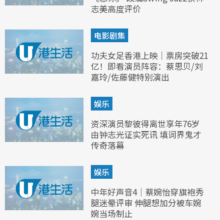
志美高度评价
电影剧集
功夫女足香港上映｜票房突破21
亿！即看演员阵容：蔡思贝/刘
嘉玲/佐藤健特别演出
娱乐
资深演员黎彼得离世享年76岁
由钟志光证实死讯 填词界鬼才
传奇落幕
娱乐
中年好声音4｜蔡婉怡穿旗袍秀
腿迷晕评审 伸腿想加分被车婉
婉当场制止