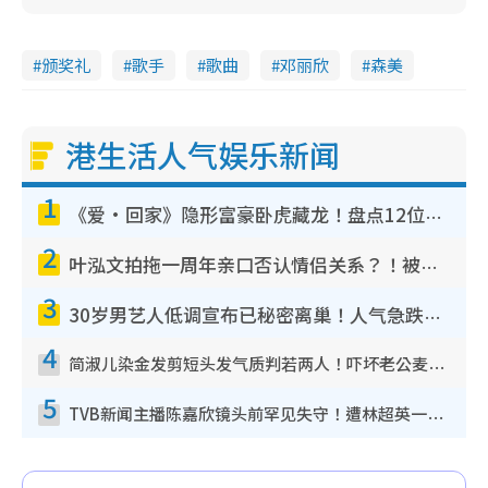
颁奖礼
歌手
歌曲
邓丽欣
森美
港生活人气娱乐新闻
1
《爱·回家》隐形富豪卧虎藏龙！盘点12位财气逼人的有钱艺人：这位美女3亿身家不愁做
2
叶泓文拍拖一周年亲口否认情侣关系？！被质疑感情造假竟称GM“普通同事”
3
30岁男艺人低调宣布已秘密离巢！人气急跌变失踪人口：“这几年过得并不容易”
4
简淑儿染金发剪短头发气质判若两人！吓坏老公麦大力都认不出：“你做什么？”
5
TVB新闻主播陈嘉欣镜头前罕见失守！遭林超英一句话突袭吓坏当场大笑