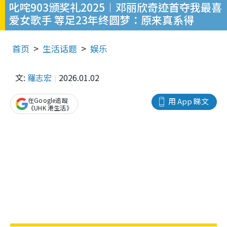
叱咤903颁奖礼2025︱邓丽欣奇迹首夺我最喜
爱女歌手 等足23年终圆梦：原来真系得
首页
生活话题
娱乐
文:
羅志宏
2026.01.02
在Google追蹤
用 App 睇文
《UHK 港生活》