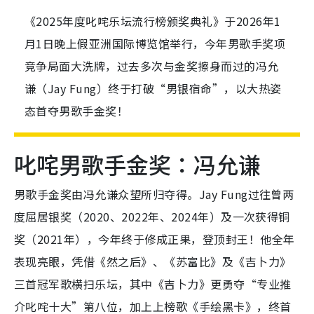
《2025年度叱咤乐坛流行榜颁奖典礼》于2026年1
月1日晚上假亚洲国际博览馆举行，今年男歌手奖项
竞争局面大洗牌，过去多次与金奖擦身而过的冯允
谦（Jay Fung）终于打破“男银宿命”，以大热姿
态首夺男歌手金奖！
叱咤男歌手金奖：冯允谦
男歌手金奖由冯允谦众望所归夺得。Jay Fung过往曾两
度屈居银奖（2020、2022年、2024年）及一次获得铜
奖（2021年），今年终于修成正果，登顶封王！他全年
表现亮眼，凭借《然之后》、《苏富比》及《吉卜力》
三首冠军歌横扫乐坛，其中《吉卜力》更勇夺“专业推
介叱咤十大”第八位，加上上榜歌《手绘黑卡》，终首