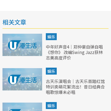
相关文章
娱乐
中年好声音4｜郑仲豪自弹自唱
《想你》 改编Swing Jazz获林
志美高度评价
娱乐
古天乐演唱会｜古天乐首踏红馆
特训卖萌花絮流出！昔日经典合
唱歌惊爆未必唱
娱乐