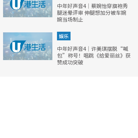
中年好声音4｜蔡婉怡穿旗袍秀
腿迷晕评审 伸腿想加分被车婉
婉当场制止
娱乐
中年好声音4｜许美琪摆脱“喊
包”称号！唱跳《给爱丽丝》获
赞成功突破