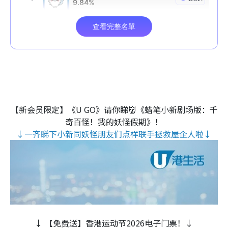
【新会员限定】《U GO》请你睇👹《蜡笔小新剧场版：千
奇百怪！我的妖怪假期》！
↓一齐睇下小新同妖怪朋友们点样联手拯救屋企人啦↓
↓ 【免费送】香港运动节2026电子门票！↓