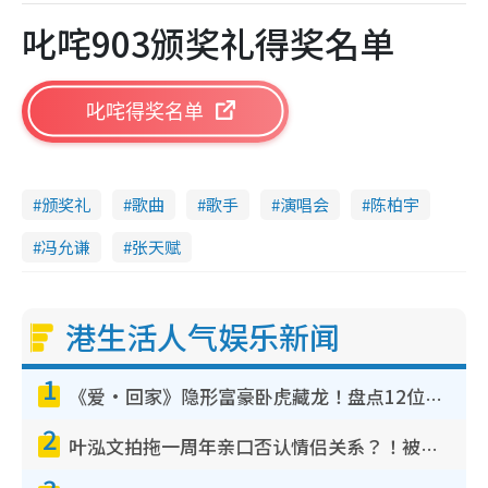
叱咤903颁奖礼得奖名单
叱咤得奖名单
颁奖礼
歌曲
歌手
演唱会
陈柏宇
冯允谦
张天赋
港生活人气娱乐新闻
1
《爱·回家》隐形富豪卧虎藏龙！盘点12位财气逼人的有钱艺人：这位美女3亿身家不愁做
2
叶泓文拍拖一周年亲口否认情侣关系？！被质疑感情造假竟称GM“普通同事”