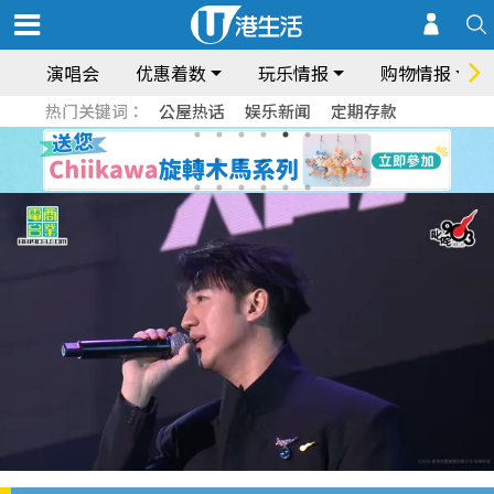
演唱会
优惠着数
玩乐情报
购物情报
热门关键词：
公屋热话
娱乐新闻
定期存款