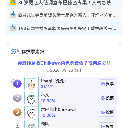
3
30岁男艺人低调宣布已秘密离巢！人气急跌变失踪人口：“这几年过得并不容易”
4
简淑儿染金发剪短头发气质判若两人！吓坏老公麦大力都认不出：“你做什么？”
5
TVB新闻主播陈嘉欣镜头前罕见失守！遭林超英一句话突袭吓坏当场大笑