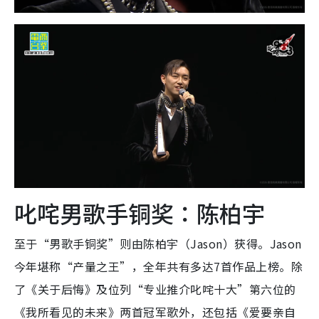
叱咤男歌手铜奖：陈柏宇
至于“男歌手铜奖”则由陈柏宇（Jason）获得。Jason
今年堪称“产量之王”，全年共有多达7首作品上榜。除
了《关于后悔》及位列“专业推介叱咤十大”第六位的
《我所看见的未来》两首冠军歌外，还包括《爱要亲自