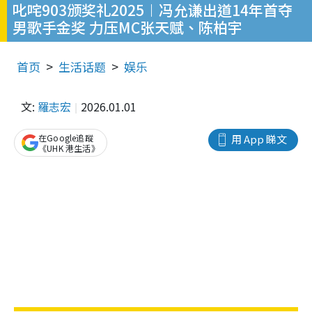
叱咤903颁奖礼2025︱冯允谦出道14年首夺
男歌手金奖 力压MC张天赋、陈柏宇
首页
生活话题
娱乐
文:
羅志宏
2026.01.01
在Google追蹤
用 App 睇文
《UHK 港生活》