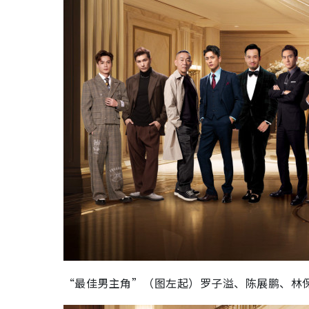
“最佳男主角”（图左起）罗子溢、陈展鹏、林