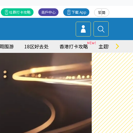
社群打卡攻略
商戶中心
下載 App
繁
简
周围游
18区好去处
香港打卡攻略
主题特集