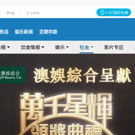
Blog
e-zone
U GO搵好去處
热话
娱乐新闻
定期存款
情报
饮食情报
娱乐
社会
影片专区