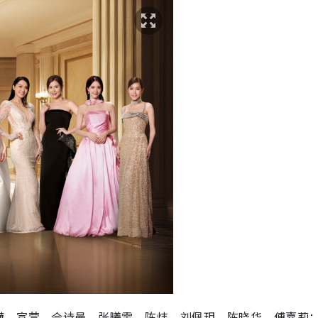
嬅、宣萱、佘诗曼、张曦雯、陈炜、刘佩玥、陈晓华、傅嘉莉