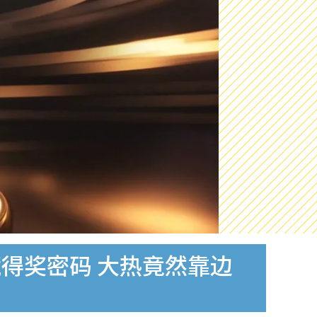
藏得奖密码 大热竟然靠边