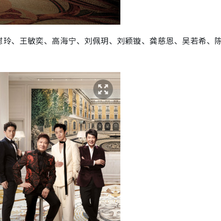
慰玲、王敏奕、高海宁、刘佩玥、刘颖镟、龚慈恩、吴若希、