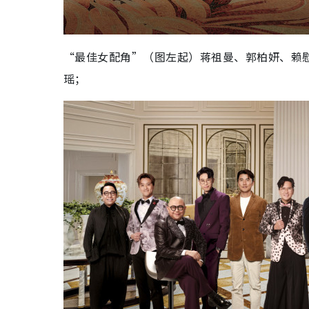
“最佳女配角”（图左起）蒋祖曼、郭柏妍、赖
瑶；