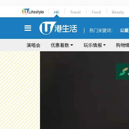
HK
Travel
Food
Beauty
热门关键词：
公屋
演唱会
优惠着数
玩乐情报
购物