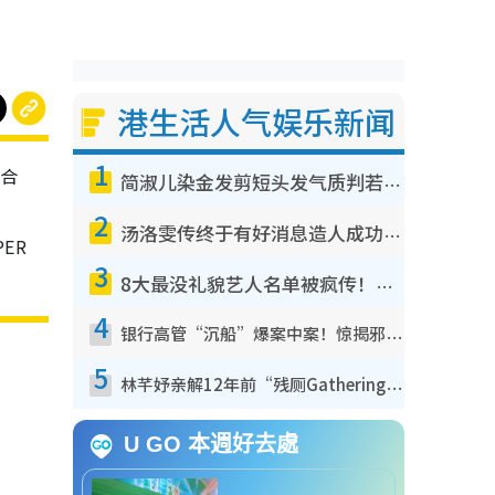
港生活人气娱乐新闻
1
综合
简淑儿染金发剪短头发气质判若两人！吓坏老公麦大力都认不出：“你做什么？”
2
汤洛雯传终于有好消息造人成功！两大细节曝孕味极浓引猜测：大肚婆先会咁！
PER
3
8大最没礼貌艺人名单被疯传！网友揭发明星真面目，一致数落这一位是无品天花板？
4
银行高管“沉船”爆案中案！惊揭邪教洗脑操控卖淫被吞600万，幕后黑手讲多错多
5
林芊妤亲解12年前“残厕Gathering”真相！高层解约一句话重创尊严，至今拒返TVB
U GO 本週好去處