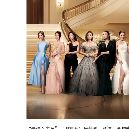
“最佳女主角”（图左起）吴若希、蔡洁、李施