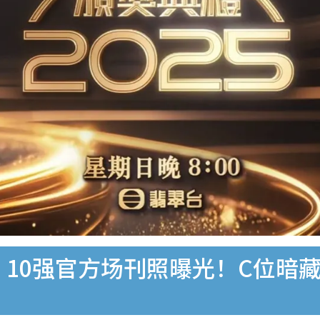
︱10强官方场刊照曝光！C位暗