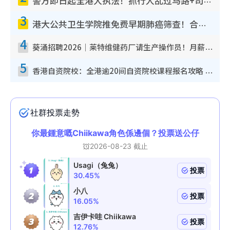
警方即日起全港大执法！抓行人乱过马路+司机不专注驾驶！乱过马路罚$2000
3
港大公共卫生学院推免费早期肺癌筛查！合资格人士将获全额资助定期血液化验/电脑断层扫描/风险评估
4
葵涌招聘2026｜莱特维健药厂请生产操作员！月薪高达$1.7万 冷气厂房/五天工作/保障双粮
5
香港自资院校：全港逾20间自资院校课程报名攻略 留位费可退/申请日期/报名链接