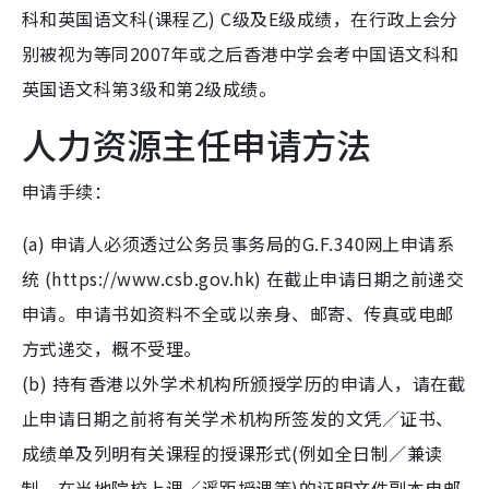
科和英国语文科(课程乙) C级及E级成绩，在行政上会分
别被视为等同2007年或之后香港中学会考中国语文科和
英国语文科第3级和第2级成绩。
人力资源主任申请方法
申请手续：
(a) 申请人必须透过公务员事务局的G.F.340网上申请系
统 (https://www.csb.gov.hk) 在截止申请日期之前递交
申请。申请书如资料不全或以亲身、邮寄、传真或电邮
方式递交，概不受理。
(b) 持有香港以外学术机构所颁授学历的申请人，请在截
止申请日期之前将有关学术机构所签发的文凭／证书、
成绩单及列明有关课程的授课形式(例如全日制／兼读
制、在当地院校上课／遥距授课等)的证明文件副本电邮