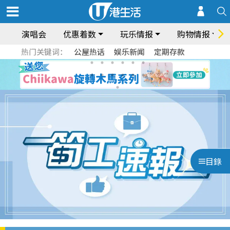
演唱会
优惠着数
玩乐情报
购物情报
热门关键词：
公屋热话
娱乐新闻
定期存款
目錄