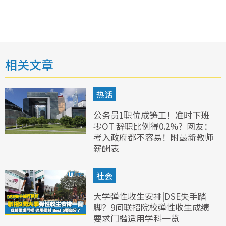
相关文章
热话
公务员1职位成笋工！准时下班
零OT 辞职比例得0.2%？网友：
考入政府都不容易！附最新教师
薪酬表
社会
大学弹性收生安排|DSE失手踏
脚？9间联招院校弹性收生成绩
要求门槛适用学科一览