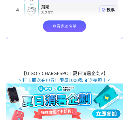
【U GO x CHARGESPOT 夏日消暑企划⚡】
> 打卡即送充电券！限量1000张🔋送完即止 <