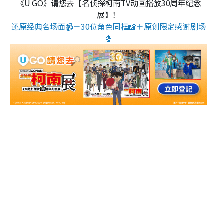
《U GO》请您去【名侦探柯南TV动画播放30周年纪念
展】！
还原经典名场面📹＋30位角色同框📸＋原创限定感谢剧场
🍿