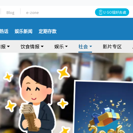
Blog
e-zone
U GO搵好去處
热话
娱乐新闻
定期存款
情报
饮食情报
娱乐
社会
影片专区