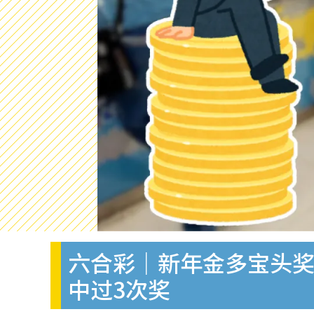
六合彩｜新年金多宝头奖
中过3次奖