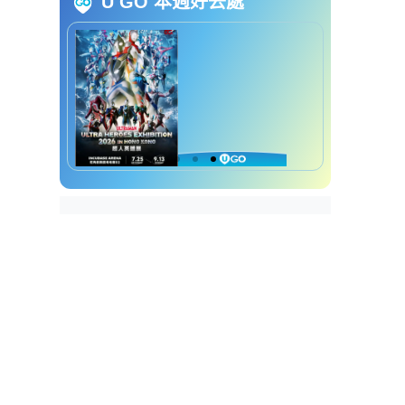
U GO 本週好去處
新年金多宝｜2025最热门号码
新年金多宝｜六合彩达人揭开奖
号码惊人规律
新年金多宝｜前头奖得主教机选
重组大法
2026马年财运排行榜｜3大生肖
最有“横财命”！第一名易中六合
彩？专家教路：必摆这阵催旺财
运
2026财运排行榜｜第6名：属马
2026财运排行榜｜第5名：属蛇
2026财运排行榜｜第4名：属羊