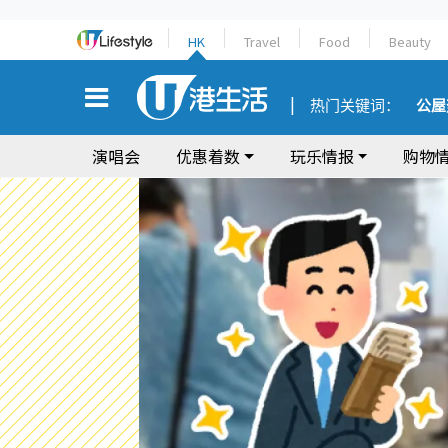
HK
Travel
Food
Beauty
热门关键词：
公屋
演唱会
优惠着数
玩乐情报
购物