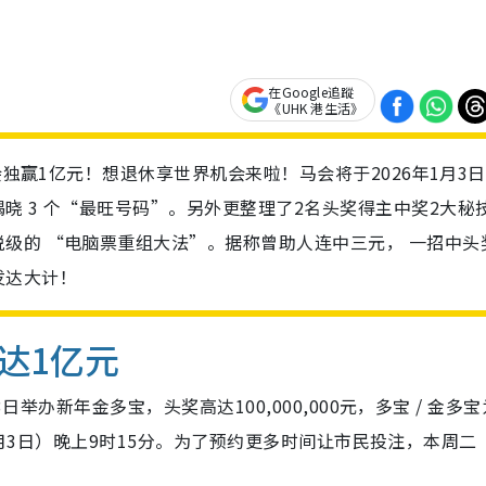
在Google追蹤
《UHK 港生活》
会独赢1亿元！想退休享世界机会来啦！马会将于2026年1月3
晓 3 个“最旺号码”。另外更整理了2名头奖得主中奖2大秘
级的 “电脑票重组大法”。据称曾助人连中三元， 一招中头
发达大计！
达1亿元
日举办新年金多宝，头奖高达100,000,000元，多宝 / 金多宝
年1月3日）晚上9时15分。为了预约更多时间让市民投注，本周二