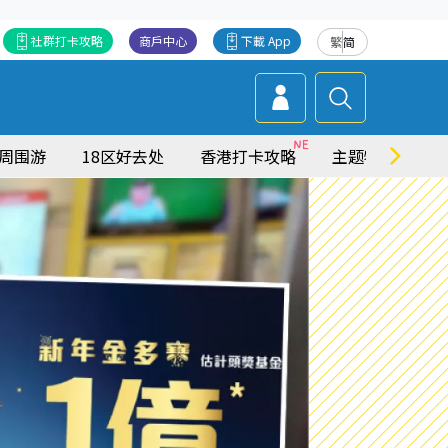
社群打卡攻略
商戶中心
下載 App
繁
简
周围游
18区好去处
香港打卡攻略
主题特集