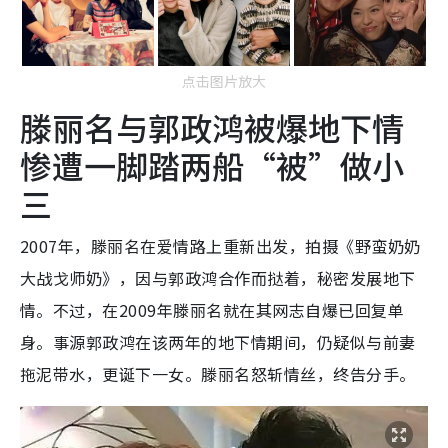
点击图片放大
滕丽名与郭政鸿被爆地下情
惨遭一脚踏两船“被”做小
三
2007年，滕丽名在爱情路上重新出发，拍摄《野蛮奶奶
大战戈师奶》，因与郭政鸿合作而挞着，秘密发展地下
情。不过，在2009年滕丽名就在其网志自爆已回复单
身。事源郭政鸿在该两年的地下情期间，仍疑似与前妻
拖泥带水，更诞下一女。滕丽名怒斩情丝，终告分手。