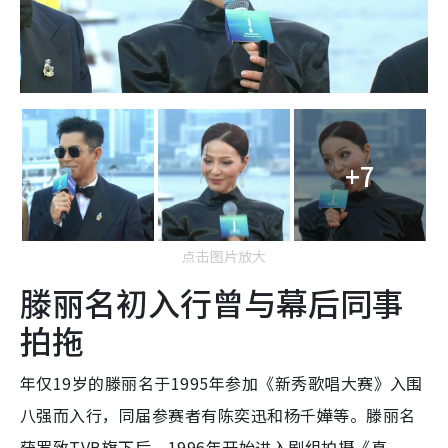
+7
点击图片放大
滕丽名初入行曾与幕后同事
拍拖
年仅19岁的滕丽名于1995年参加《新秀歌唱大赛》入围
八强而入行，同届参赛者有陈奕迅和杨千嬅等。滕丽名
获罗致TVB旗下后，1996年开始进入剧组拍摄《真