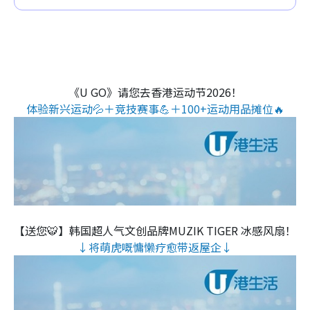
《U GO》请您去香港运动节2026！
体验新兴运动💦＋竞技赛事💪＋100+运动用品摊位🔥
【送您🐯】韩国超人气文创品牌MUZIK TIGER 冰感风扇！
↓将萌虎嘅慵懒疗愈带返屋企↓