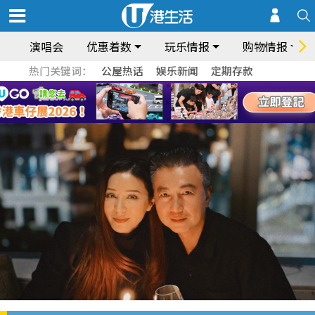
演唱会
优惠着数
玩乐情报
购物情报
热门关键词：
公屋热话
娱乐新闻
定期存款