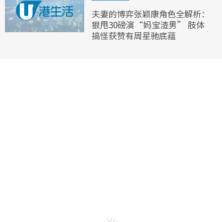
夫妻的博弈张颖康角色全解析：
狠甩30磅演“妈宝渣男” 肢体
搞怪获赞有周星驰底蕴