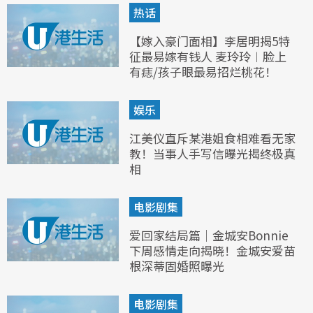
热话
【嫁入豪门面相】李居明揭5特
征最易嫁有钱人 麦玲玲︱脸上
有痣/孩子眼最易招烂桃花！
娱乐
江美仪直斥某港姐食相难看无家
教！当事人手写信曝光揭终极真
相
电影剧集
爱回家结局篇｜金城安Bonnie
下周感情走向揭晓！金城安爱苗
根深蒂固婚照曝光
电影剧集