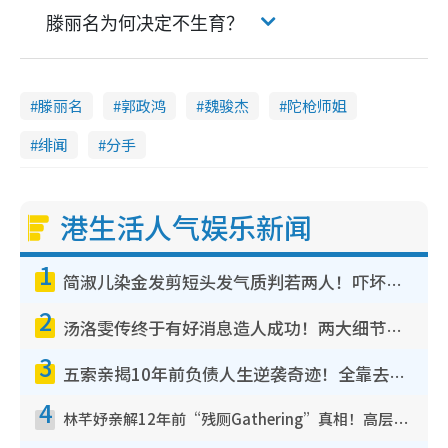
滕丽名为何决定不生育？
滕丽名
郭政鸿
魏骏杰
陀枪师姐
绯闻
分手
港生活人气娱乐新闻
1
简淑儿染金发剪短头发气质判若两人！吓坏老公麦大力都认不出：“你做什么？”
2
汤洛雯传终于有好消息造人成功！两大细节曝孕味极浓引猜测：大肚婆先会咁！
3
五索亲揭10年前负债人生逆袭奇迹！全靠去一地方转运后即遇上马先生
4
林芊妤亲解12年前“残厕Gathering”真相！高层解约一句话重创尊严，至今拒返TVB