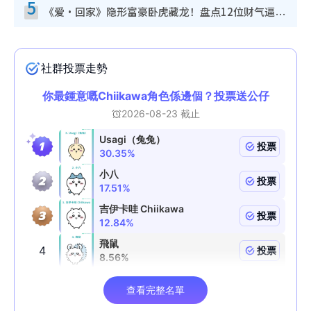
5
《爱·回家》隐形富豪卧虎藏龙！盘点12位财气逼人的有钱艺人：这位美女3亿身家不愁做