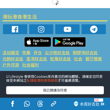
港玩港食港生活
活动展览
市集
开仓
尖沙咀好去处
铜锣湾好去处
元朗好去处
荃湾好去处
旺角好去处
社会
餐厅情报
户外郊游
社会福利
热门类别
U Lifestyle 會使用Cookies來改善您的網站體驗，請確定您同意
网民热话
活动展览
市集
开仓
尖沙咀好去处
接受本網站之
私隱政策和使用條款
才可繼續瀏覽。
铜锣湾好去处
元朗好去处
荃湾好去处
旺角好去处
社会
我已閱讀及同意
餐厅情报
户外郊游
热门标签
本周好去处
#UGO揾好去处
#人气活动推介
#美食社群热话