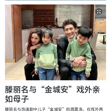
滕丽名与“金城安”戏外亲
如母子
滕丽名与饰演剧中儿子“金城安”的周嘉洛，在戏外两