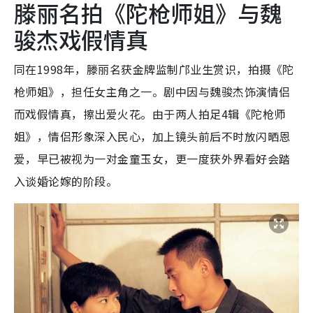
滕丽名拍《陀枪师姐》与魏
骏杰戏假情真
同在1998年，滕丽名获金牌监制邝业生赏识，拍摄《陀
枪师姐》，担任女主角之一。剧中因与魏骏杰饰演情侣
而戏假情真，擦出爱火花。由于两人拍足4辑《陀枪师
姐》，情侣形象深入民心，加上镜头前后不时放闪晒恩
爱，早已被视为一对金童玉女，更一度获外界看好会踏
入谈婚论嫁的阶段。