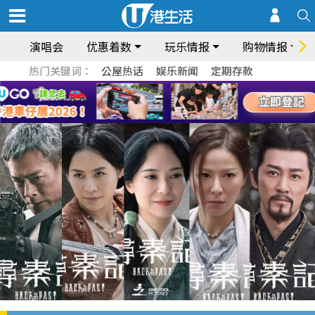
演唱会
优惠着数
玩乐情报
购物情报
热门关键词：
公屋热话
娱乐新闻
定期存款