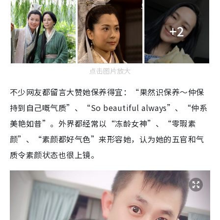
+2
点击图片放大
不少网友都留言大赞她保养得宜：“果然识保养～仲保
持到自己嘅气质”、“So beautiful always”、“仲系
美艳如昔”。外界都经常以“冻龄女神”、“零瑕素
颜”、“素颜都好气色”来形容她，认为她的五官和气
质令素颜状态也很上镜。​