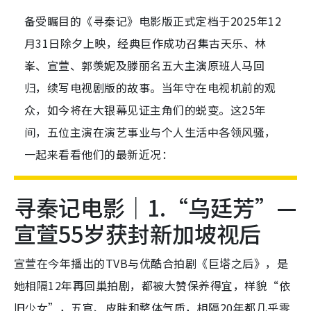
备受瞩目的《寻秦记》电影版正式定档于2025年12
月31日除夕上映，经典巨作成功召集古天乐、林
峯、宣萱、郭羡妮及滕丽名五大主演原班人马回
归，续写电视剧版的故事。当年守在电视机前的观
众，如今将在大银幕见证主角们的蜕变。这25年
间，五位主演在演艺事业与个人生活中各领风骚，
一起来看看他们的最新近况：
寻秦记电影｜1.“乌廷芳”—
宣萱55岁获封新加坡视后
宣萱在今年播出的TVB与优酷合拍剧《巨塔之后》，是
她相隔12年再回巢拍剧，都被大赞保养得宜，样貌“依
旧少女”，五官、皮肤和整体气质，相隔20年都几乎零