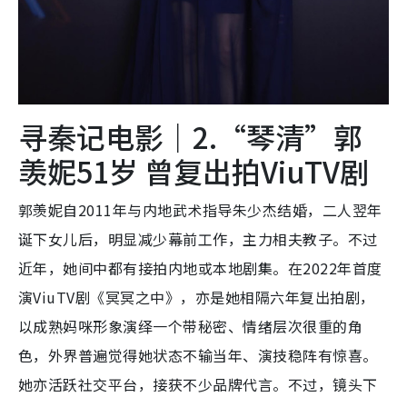
寻秦记电影｜2.“琴清”郭
羡妮51岁 曾复出拍ViuTV剧
郭羡妮自2011年与内地武术指导朱少杰结婚，二人翌年
诞下女儿后，明显减少幕前工作，主力相夫教子。不过
近年，她间中都有接拍内地或本地剧集。在2022年首度
演ViuTV剧《冥冥之中》，亦是她相隔六年复出拍剧，
以成熟妈咪形象演绎一个带秘密、情绪层次很重的角
色，外界普遍觉得她状态不输当年、演技稳阵有惊喜。
她亦活跃社交平台，接获不少品牌代言。不过，镜头下