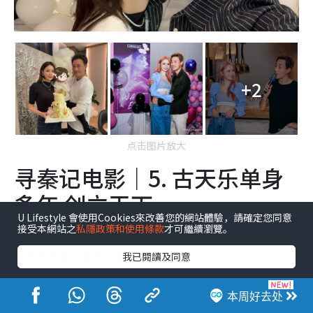
+2
点击图片放大
寻秦记电影｜5. 古天乐单身
多年 创立天下一
U Lifestyle 會使用Cookies來改善您的網站體驗，請確定您同意
接受本網站之
私隱政策和使用條款
才可繼續瀏覽。
古天乐于1990年代初入行，至今已出道逾30年，拍过超
过百部电影及多套经典电视剧。他在2013年创立“天下
我已閱讀及同意
一电影制作有限公司”及“天下一集团”，是一间由他
本周好去处
主导、集电影投资、制作到发行于一身的娱乐公司。他