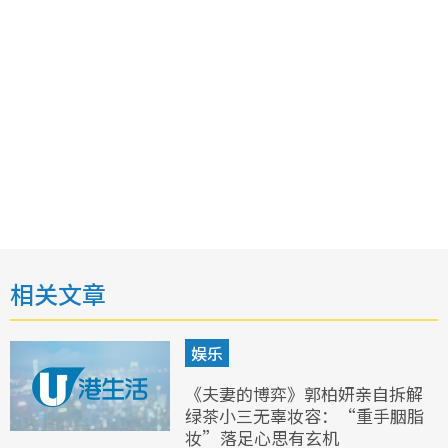
相关文章
娱乐
《夫妻的博弈》郭柏妍亲自拆解
绿茶小三无辜妆容：“重手胭脂
妆”落足心思有玄机