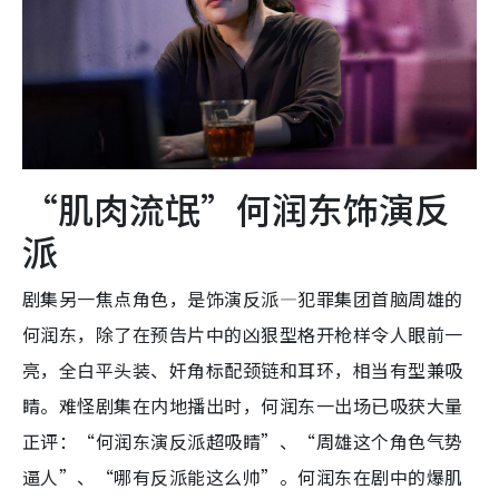
“肌肉流氓”何润东饰演反
派
剧集另一焦点角色，是饰演反派—犯罪集团首脑周雄的
何润东，除了在预告片中的凶狠型格开枪样令人眼前一
亮，全白平头装、奸角标配颈链和耳环，相当有型兼吸
睛。难怪剧集在内地播出时，何润东一出场已吸获大量
正评：“何润东演反派超吸睛”、“周雄这个角色气势
逼人”、“哪有反派能这么帅”。何润东在剧中的爆肌