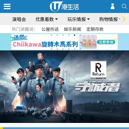
演唱会
优惠着数
玩乐情报
购物情报
热门关键词：
公屋热话
娱乐新闻
定期存款