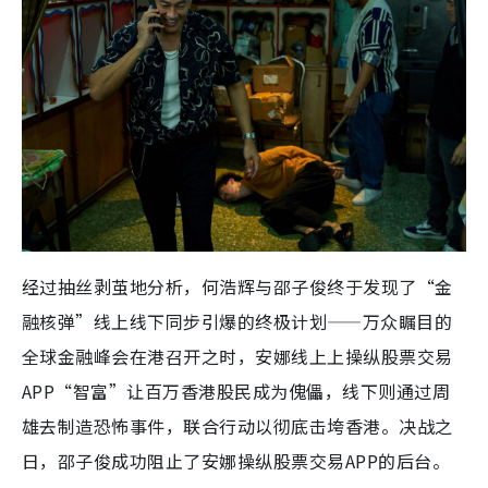
经过抽丝剥茧地分析，何浩辉与邵子俊终于发现了“金
融核弹”线上线下同步引爆的终极计划——万众瞩目的
全球金融峰会在港召开之时，安娜线上上操纵股票交易
APP“智富”让百万香港股民成为傀儡，线下则通过周
雄去制造恐怖事件，联合行动以彻底击垮香港。决战之
日，邵子俊成功阻止了安娜操纵股票交易APP的后台。