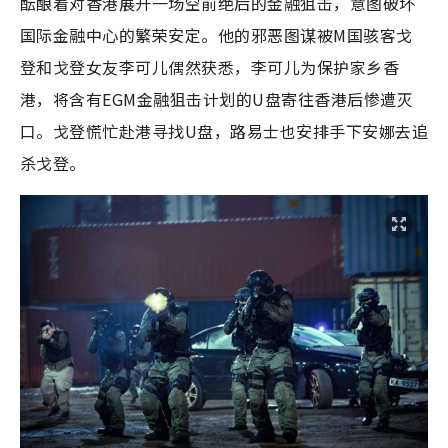
酝酿着对香港展开一场空前绝后的金融狙击，意图破坏
国际金融中心的繁荣安定。他的邪恶图谋被M国骇客戈
登和戈登女友李可儿偶然获悉，李可儿为保护家乡香
港，将含有EGM金融狙击计划的U盘寄往香港后惨遭灭
口。戈登慌忙赴港寻找U盘，路易士也安排手下安娜去追
杀戈登。