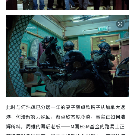
此时与何浩辉已分居一年的妻子蔡卓欣携子从加拿大返
港，何浩辉努力挽回，蔡卓欣态度冷淡。事实正如何浩
辉所料，周雄的幕后老板——M国EGM基金的路易士正