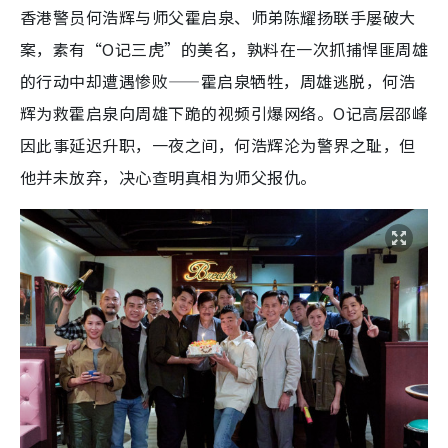
香港警员何浩辉与师父霍启泉、师弟陈耀扬联手屡破大
案，素有“O记三虎”的美名，孰料在一次抓捕悍匪周雄
的行动中却遭遇惨败——霍启泉牺牲，周雄逃脱，何浩
辉为救霍启泉向周雄下跪的视频引爆网络。O记高层邵峰
因此事延迟升职，一夜之间，何浩辉沦为警界之耻，但
他并未放弃，决心查明真相为师父报仇。