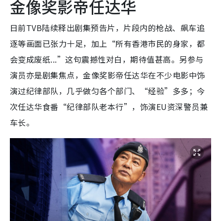
金像奖影帝任达华
日前TVB陆续释出剧集预告片，片段内的枪战、飙车追
逐等画面已张力十足，加上“所有香港市民的身家，都
会变成废纸...”这句震撼性对白，期待值甚高。另参与
演员亦是剧集焦点，金像奖影帝任达华在不少电影中饰
演过纪律部队，几乎做匀各个部门、“经验”多多；今
次任达华食番“纪律部队老本行”，饰演EU资深警员兼
车长。