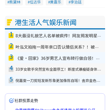
熊黛林
任达华
黄嘉乐
李治廷
港生活人气娱乐新闻
1
8大最没礼貌艺人名单被疯传！网友揭发明星真面目，一致数落这一位是无品天花板？
2
叶泓文拍拖一周年亲口否认情侣关系？！被质疑感情造假竟称GM“普通同事”
3
《爱·回家》36岁男艺人宣布转行做白领！卸下艺人身份回归素人平淡生活
4
33岁女歌手突然宣布全面停工！断崖式暴瘦疑身体亮红灯！声明曝：将暂时淡出
5
倪嘉雯一刀剪短发新形象更加像陈自瑶！舍弃金色长发造型气质大变超惊喜