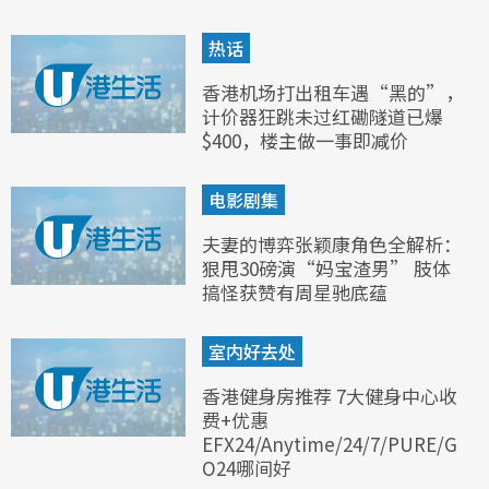
热话
香港机场打出租车遇“黑的”，
计价器狂跳未过红磡隧道已爆
$400，楼主做一事即减价
电影剧集
夫妻的博弈张颖康角色全解析：
狠甩30磅演“妈宝渣男” 肢体
搞怪获赞有周星驰底蕴
室内好去处
香港健身房推荐 7大健身中心收
费+优惠
EFX24/Anytime/24/7/PURE/G
O24哪间好