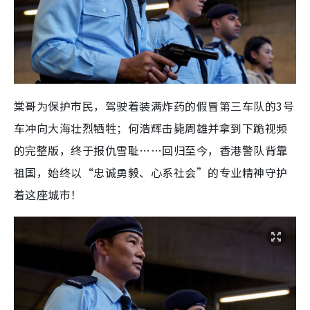
棠哥为保护市民，驾驶着装满炸药的假冒第三车队的3号
车冲向大海壮烈牺牲；何浩辉击毙周雄并拿到下跪视频
的完整版，终于报仇雪耻……回归至今，香港警队背靠
祖国，始终以“忠诚勇毅、心系社会”的专业精神守护
着这座城市！