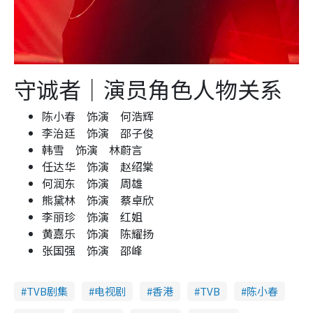
守诚者｜演员角色人物关系
陈小春 饰演 何浩辉
李治廷 饰演 邵子俊
韩雪 饰演 林蔚言
任达华 饰演 赵绍棠
何润东 饰演 周雄
熊黛林 饰演 蔡卓欣
李丽珍 饰演 红姐
黄嘉乐 饰演 陈耀扬
张国强 饰演 邵峰
TVB剧集
电视剧
香港
TVB
陈小春