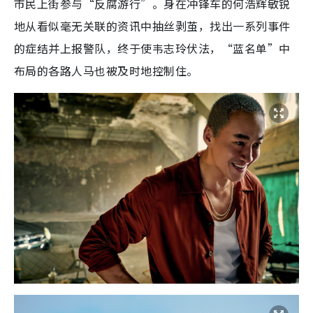
市民上街参与“反腐游行”。身在冲锋车的何浩辉敏锐
地从看似毫无关联的资讯中抽丝剥茧，找出一系列事件
的症结并上报警队，终于使韦志玲伏法，“蓝名单”中
布局的各路人马也被及时地控制住。