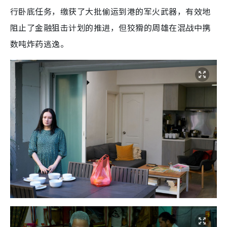
行卧底任务，缴获了大批偷运到港的军火武器，有效地
阻止了金融狙击计划的推进，但狡猾的周雄在混战中携
数吨炸药逃逸。