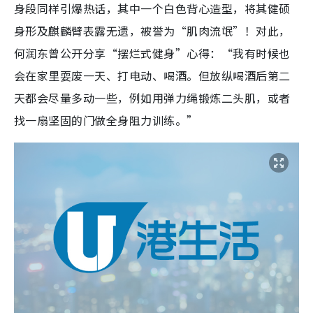
身段同样引爆热话，其中一个白色背心造型，将其健硕
身形及麒麟臂表露无遗，被誉为“肌肉流氓”！对此，
何润东曾公开分享“摆烂式健身”心得：“我有时候也
会在家里耍废一天、打电动、喝酒。但放纵喝酒后第二
天都会尽量多动一些，例如用弹力绳锻炼二头肌，或者
找一扇坚固的门做全身阻力训练。”