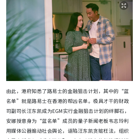
由此，港府知悉了路易士的金融狙击计划，其中的“蓝
名单”就是路易士在香港的帮凶名单。极具才干的财政
司副司长汪东凯成为EGM实行金融狙击计划的绊脚石，
安娜授意身为“蓝名单”成员的量子新闻老板韦志玲利
用媒体公器煽动社会舆论，诬陷汪东凯贪赃枉法，组织