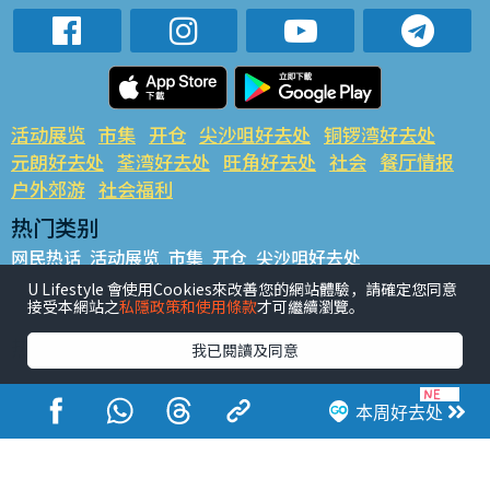
活动展览
市集
开仓
尖沙咀好去处
铜锣湾好去处
元朗好去处
荃湾好去处
旺角好去处
社会
餐厅情报
户外郊游
社会福利
热门类别
网民热话
活动展览
市集
开仓
尖沙咀好去处
铜锣湾好去处
元朗好去处
荃湾好去处
旺角好去处
社会
U Lifestyle 會使用Cookies來改善您的網站體驗，請確定您同意
接受本網站之
私隱政策和使用條款
才可繼續瀏覽。
餐厅情报
户外郊游
热门标签
我已閱讀及同意
#UGO揾好去处
#人气活动推介
#美食社群热话
#亲子玩乐好去处
#ULifestyle应用程式
#限时抢
本周好去处
#UJetso礼物放送
#ULifestyle商户中心
#著数
#网络热话
香港经济日报版权所有©2026