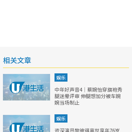
相关文章
娱乐
中年好声音4｜蔡婉怡穿旗袍秀
腿迷晕评审 伸腿想加分被车婉
婉当场制止
娱乐
资深演员黎彼得离世享年76岁