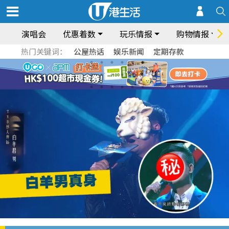
演唱会
优惠着数
玩乐情报
购物情报
热门关键词：
公屋热话
娱乐新闻
定期存款