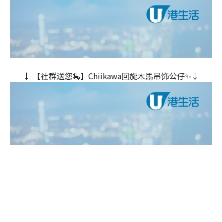
↓ 【社群送您🎠】Chiikawa回旋木⾺吊饰公仔✨↓