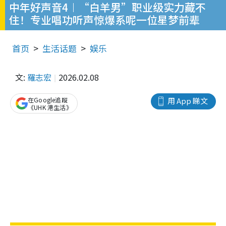
中年好声音4︱“白羊男”职业级实力藏不
住！专业唱功听声惊爆系呢一位星梦前辈
首页
生活话题
娱乐
文:
羅志宏
2026.02.08
在Google追蹤
用 App 睇文
《UHK 港生活》