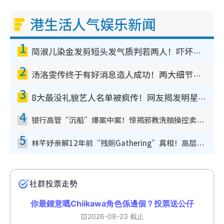
港生活人气娱乐新闻
1
简淑儿染金发剪短头发气质判若两人！吓坏老公麦大力都认不出：“你做什么？”
2
汤洛雯传终于有好消息造人成功！两大细节曝孕味极浓引猜测：大肚婆先会咁！
3
8大最没礼貌艺人名单被疯传！网友揭发明星真面目，一致数落这一位是无品天花板？
4
银行高管“沉船”爆案中案！惊揭邪教洗脑操控卖淫被吞600万，幕后黑手讲多错多
5
林芊妤亲解12年前“残厕Gathering”真相！高层解约一句话重创尊严，至今拒返TVB