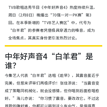
TVB歌唱选秀节目《中年好声音4》热度持续升温，
周日（2月8日）晚播出“70强一对一PK赛”第3
回。在本季新增的“TVB艺人赛区”中，代号为
“白羊君”的参赛者凭借极具穿透力的嗓音，成为
全场焦点，其真实身份更引发热烈讨论。
中年好声音4
“白羊君”是
谁？
今集艺人代表“白羊君”选唱《趁早》，其震音虽近乎
完美，但惹来评审们两极评价！张佳添说：“当震音变
成了策略同机械化，就会没感情，但你唱到后面愈唱愈
好。”海儿亦说：“你习惯了震音，要改改它。不过这
首歌的确好难，你都可以唱到这么有中气，是值得嘉