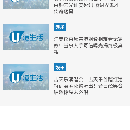
由钟志光证实死讯 填词界鬼才
传奇落幕
娱乐
江美仪直斥某港姐食相难看无家
教！当事人手写信曝光揭终极真
相
娱乐
古天乐演唱会｜古天乐首踏红馆
特训卖萌花絮流出！昔日经典合
唱歌惊爆未必唱