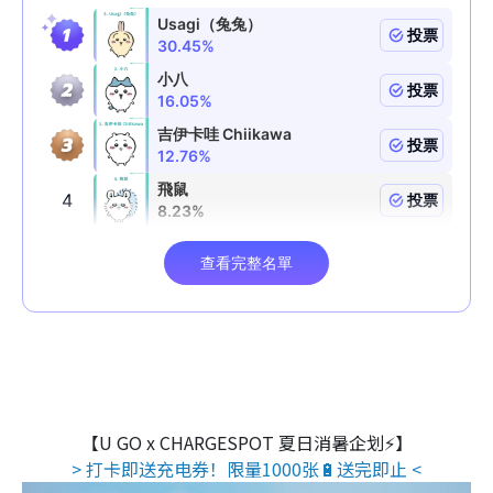
【U GO x CHARGESPOT 夏日消暑企划⚡】
> 打卡即送充电券！限量1000张🔋送完即止 <