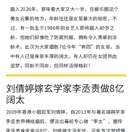
踏入2026年，意味着大家又大一岁。在娱乐圈这个
美女云集的地方，年龄往往是女星最大的秘密。不
过，有一批生于1986年的女艺人即将踏入40岁之
龄，但她们却像吃了防腐剂般，拥有令人羡慕的冻
龄术。此次为大家细数7位今年“奔四”的女星，当
中有人已是身家丰厚的阔太，有人却仍在女团热血
追梦，同龄不同命，但同样活得精彩！
刘倩婷嫁玄学家李丞责做8亿
阔太
2009年香港小姐冠军刘倩婷，自2013年与著名堪舆学家
李丞责师傅结婚后，便淡出幕前专心做“李太”。据传
李丞责身家高达8亿，刘倩婷生活无忧，近年专注慧妍雅