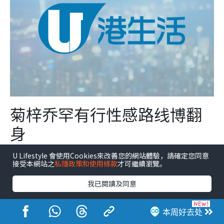
菊梓乔罕有行性感路线博翻
身
U Lifestyle 會使用Cookies來改善您的網站體驗，請確定您同意
曾被封为“星梦一姐”的HANA菊梓乔，在前老板何哲图离
接受本網站之
私隱政策和使用條款
才可繼續瀏覽。
开后顿失靠山，去年约满离巢回复自由身。
近来她积极
我已閱讀及同意
在内地巡演，风格亦愈来愈大胆，不时以性感造型示
人。无论是样貌还是身材都保养得宜，完全不像即将步
本周好去处