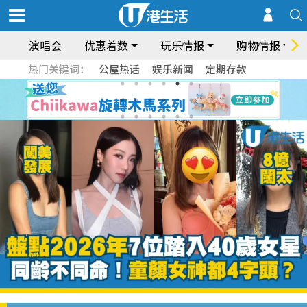
演唱会
优惠着数
玩乐情报
购物情报
热门关键词：
公屋热话
娱乐新闻
定期存款