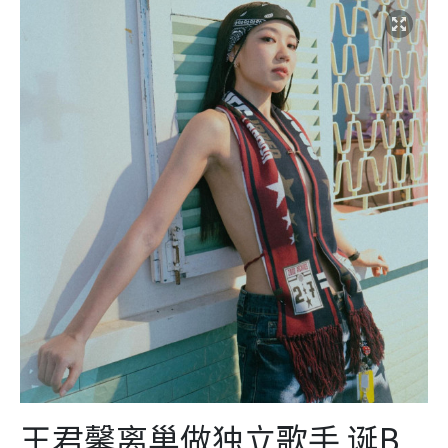
王君馨离巢做独立歌手 诞B