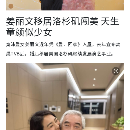
姜丽文移居洛杉矶闯美 天生
童颜似少女
秦沛爱女姜丽文近年凭《爱．回家》入屋，去年宣布离
巢TVB后，婚后移居美国洛杉矶继续发展演艺事业。