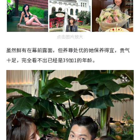
点击图片放大
虽然鲜有在幕前露面，但养尊处优的她保养得宜，贵气
十足，完全看不出已经是39加1的年龄。