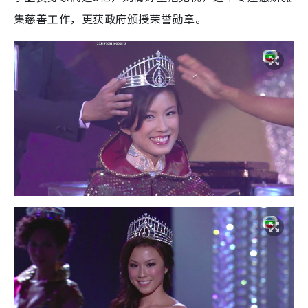
集慈善工作，更获政府颁授荣誉勋章。