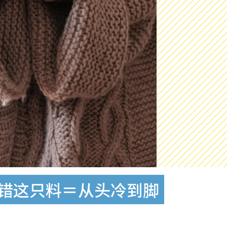
穿错这只料＝从头冷到脚