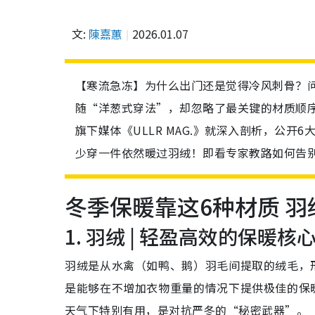
文:
陳嘉蕙
2026.01.07
【寒流急冻】为什么出门还是觉得冷风刺骨？
随“洋葱式穿法”，却忽略了最关键的材质顺序，
旗下媒体《ULLR MAG.》就深入剖析，公
少穿一件依然暖过羽绒！即看专家教路如何告
冬季保暖靠这6种材质 羽
1. 羽绒 | 轻盈高效的保暖核
羽绒是从水禽（如鸭、鹅）羽毛间提取的绒毛，
是能够在不增加衣物重量的情况下提供极佳的保
天气下特别有用，是对抗严冬的“秘密武器”。