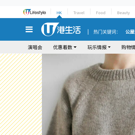
HK
Travel
Food
Beauty
热门关键词：
公屋
演唱会
优惠着数
玩乐情报
购物