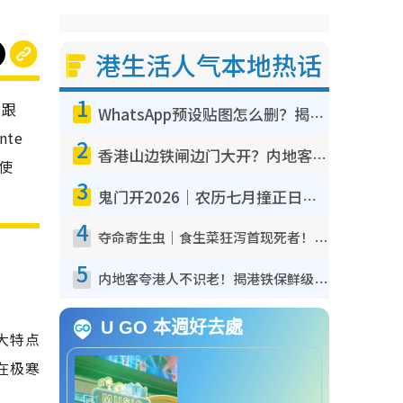
港生活人气本地热话
1
目跟
WhatsApp预设贴图怎么删？揭秘1招“反向操作”还原简洁界面 附3步实测教程
te
2
香港山边铁闸边门大开？内地客困惑意义何在！网友神回复：这种叫法理性防御
使
3
鬼门开2026｜农历七月撞正日全食特别邪？专家警告切忌做一事！揭4大禁忌+2招保平安
4
夺命寄生虫｜食生菜狂泻首现死者！疫潮恶化录1.8万宗病例 揭洗菜3大谬误
5
内地客夸港人不识老！揭港铁保鲜级冷气 港人求放过：别投诉
U GO 本週好去處
大特点
在极寒