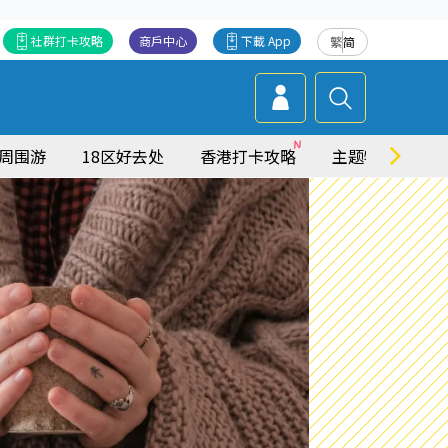
社群打卡攻略
商戶中心
下載 App
繁
简
周围游
18区好去处
香港打卡攻略
主题特集