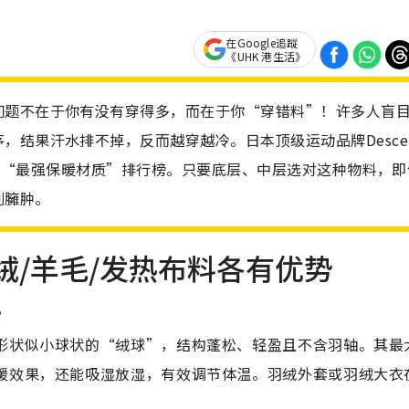
在Google追蹤
《UHK 港生活》
问题不在于你有没有穿得多，而在于你“穿错料”！许多人盲
结果汗水排不掉，反而越穿越冷。日本顶级运动品牌Descen
开6大“最强保暖材质”排行榜。只要底层、中层选对这种物料，即
别臃肿。
绒/羊毛/发热布料各有优势
心
形状似小球状的“绒球”，结构蓬松、轻盈且不含羽轴。其最
暖效果，还能吸湿放湿，有效调节体温。羽绒外套或羽绒大衣