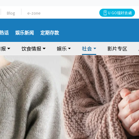
Blog
e-zone
U GO搵好去處
热话
娱乐新闻
定期存款
情报
饮食情报
娱乐
社会
影片专区