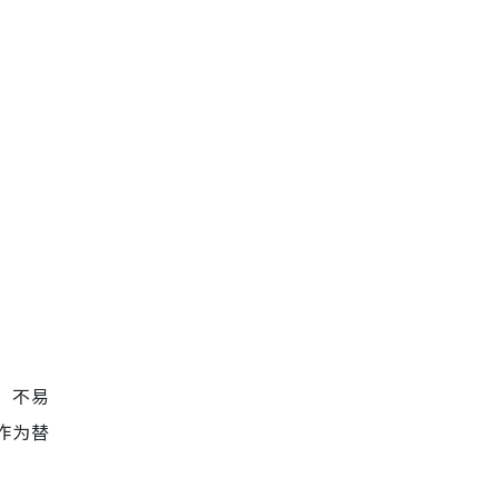
、不易
作为替