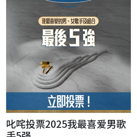
叱咤投票2025我最喜爱男歌
手5强