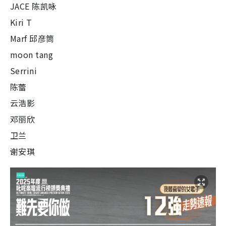
JACE 陈凯咏
Kiri T
Marf 邱彦筒
moon tang
Serrini
陈蕾
云浩影
邓丽欣
卫兰
谢安琪