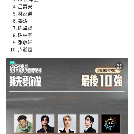
吕爵安
林家谦
姜涛
陈卓贤
陈柏宇
张敬轩
卢瀚霆