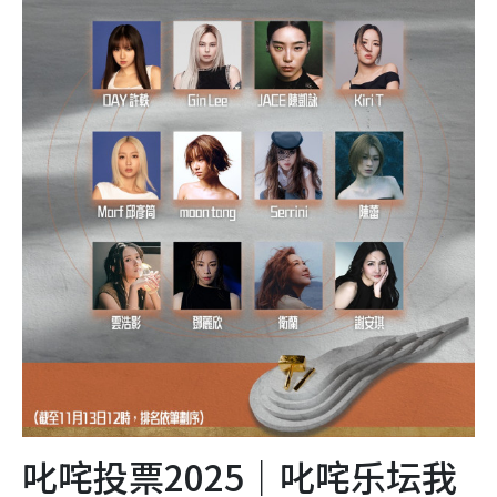
叱咤投票2025｜叱咤乐坛我