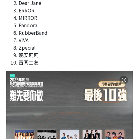
Dear Jane
ERROR
MIRROR
Pandora
RubberBand
VIVA
Zpecial
晚安莉莉
雷同二友