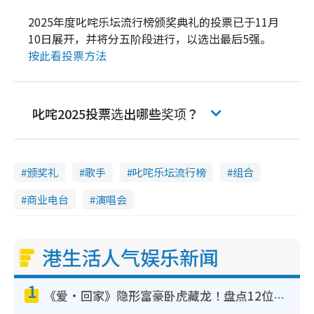
2025年度叱咤乐坛流行榜颁奖典礼的投票已于11月
10日展开，并将分五阶段进行，以选出最后5强。
按此看投票方法
叱咤2025投票选出哪些奖项？
颁奖礼
歌手
叱咤乐坛流行榜
组合
商业电台
演唱会
港生活人气娱乐新闻
1
《爱·回家》隐形富豪卧虎藏龙！盘点12位财气逼人的有钱艺人：这位美女3亿身家不愁做