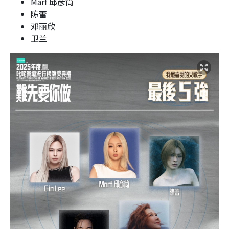
Marf 邱彦筒
陈蕾
邓丽欣
卫兰