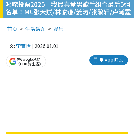
叱咤投票2025︱我最喜爱男歌手组合最后5强
名单！MC张天赋/林家谦/姜涛/张敬轩/卢瀚霆
首页
生活话题
娱乐
文:
李寶怡
2026.01.01
在Google追蹤
用 App 睇文
《UHK 港生活》