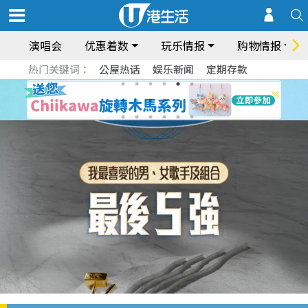
演唱会
优惠着数
玩乐情报
购物情报
热门关键词：
公屋热话
娱乐新闻
定期存款