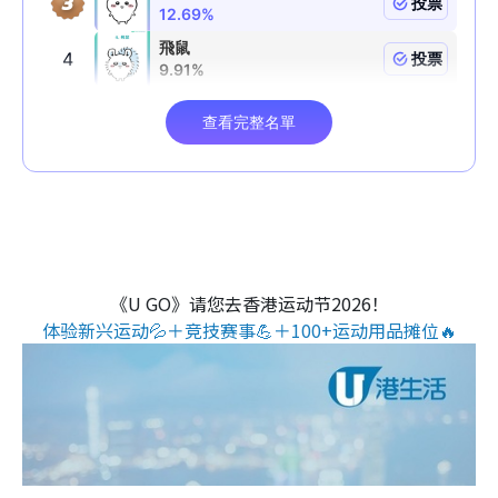
《U GO》请您去香港运动节2026！
体验新兴运动💦＋竞技赛事💪＋100+运动用品摊位🔥