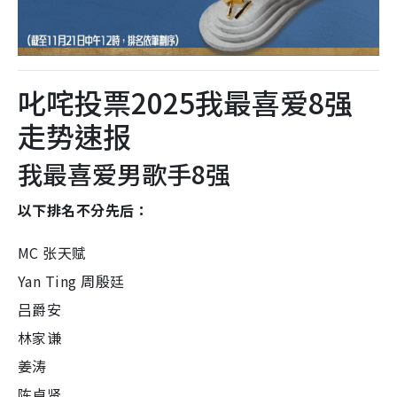
叱咤投票2025我最喜爱8强
走势速报
我最喜爱男歌手8强
以下排名不分先后：
MC 张天赋
Yan Ting 周殷廷
吕爵安
林家谦
姜涛
陈卓贤