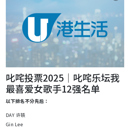
叱咤投票2025｜叱咤乐坛我
最喜爱女歌手12强名单
以下排名不分先后：
DAY 许轶
Gin Lee