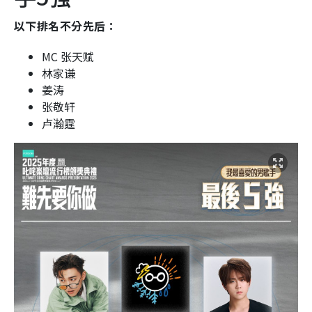
以下排名不分先后：
MC 张天赋
林家谦
姜涛
张敬轩
卢瀚霆