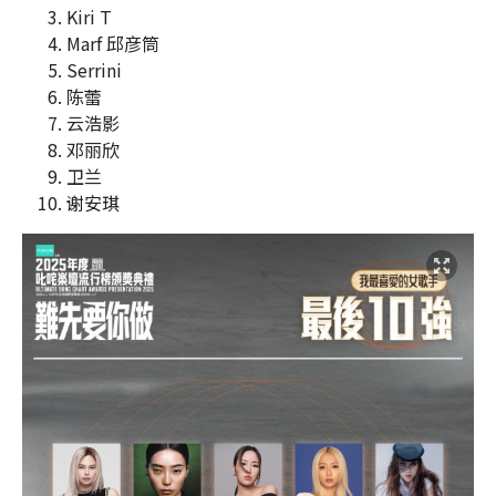
Kiri T
Marf 邱彦筒
Serrini
陈蕾
云浩影
邓丽欣
卫兰
谢安琪