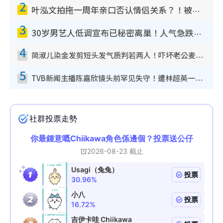
2
叶泓文拍拖一周年亲口否认情侣关系？！被质疑感情造假竟称GM“普通同事”
3
30岁男艺人低调宣布已秘密离巢！人气急跌变失踪人口：“这几年过得并不容易”
4
简淑儿染金发剪短头发气质判若两人！吓坏老公麦大力都认不出：“你做什么？”
5
TVB新闻主播陈嘉欣镜头前罕见失守！遭林超英一句话突袭吓坏当场大笑