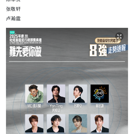
张敬轩
卢瀚霆