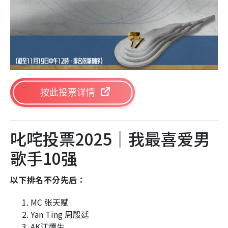
按此投票详情
叱咤投票2025｜我最喜爱男
歌手10强
以下排名不分先后：
MC 张天赋
Yan Ting 周殷廷
AK江𤒹生