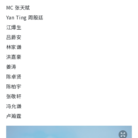
MC 张天赋
Yan Ting 周殷廷
江𤒹生
吕爵安
林家谦
洪嘉豪
姜涛
陈卓贤
陈柏宇
张敬轩
冯允谦
卢瀚霆