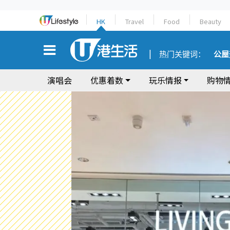
HK
Travel
Food
Beauty
热门关键词：
公屋
演唱会
优惠着数
玩乐情报
购物