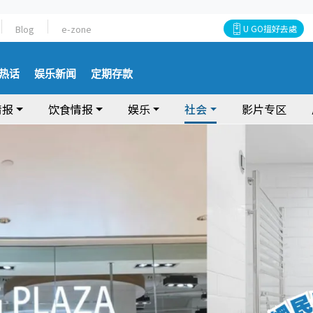
Blog
e-zone
U GO搵好去處
热话
娱乐新闻
定期存款
情报
饮食情报
娱乐
社会
影片专区