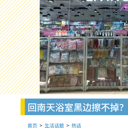
回南天浴室黑边擦不掉？
首页
生活话题
热话