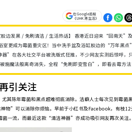
在Google追蹤
《UHK 港生活》
/ 浴室胶边发黑 / 免刷清洁 / 生活热话】 香港近日迎来“回南天”
，浴室更成为霉菌重灾区！当中洗手盆及浴缸胶边的“万年黑点
神器”在各大社交平台被洗版式狂推，不少网友实测后惊呼，
犹如被施魔法般离奇消失，全程“免刷即变雪白”，即看去霉方法
雾再引关注
，尤其陈年霉菌和黑点超难彻底消除。洁癖人士每次见到霉菌
洁神物”可以消除你烦恼。早前于小红书及Facebook，有枝1
去霉菌一流，而最近这款“清洁神器”亦成功吸引网友再次关注