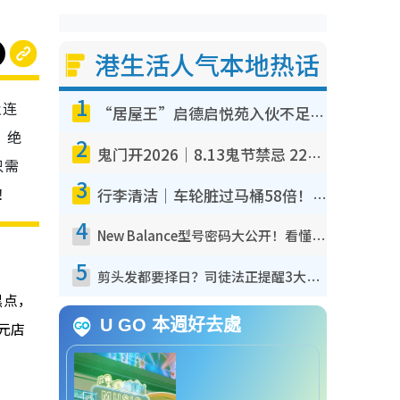
港生活人气本地热话
1
及连
“居屋王”启德启悦苑入伙不足一年沦“漏水之王”！插座喷火花致大停电 多户业主全屋家电报废
”绝
2
鬼门开2026｜8.13鬼节禁忌 22件事不能做！烧肉、刺身要少食？半夜勿吹口哨/打给个电话
只需
3
！
行李清洁｜车轮脏过马桶58倍！专家警告忌用酒精擦 教1招免脏手除菌
4
New Balance型号密码大公开！看懂2个数字买鞋秒知功能免中伏 附5大热门鞋款
5
剪头发都要择日？司徒法正提醒3大禁忌日子 随时剪走财运！这日剪发恐“剪寿命”？
黑点，
U GO 本週好去處
2元店
。