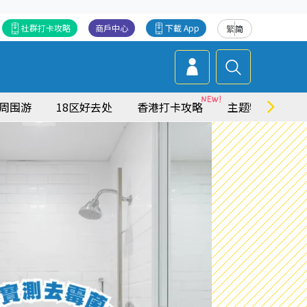
社群打卡攻略
商戶中心
下載 App
繁
简
周围游
18区好去处
香港打卡攻略
主题特集