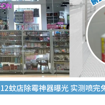
12蚊店除霉神器曝光 实测喷完