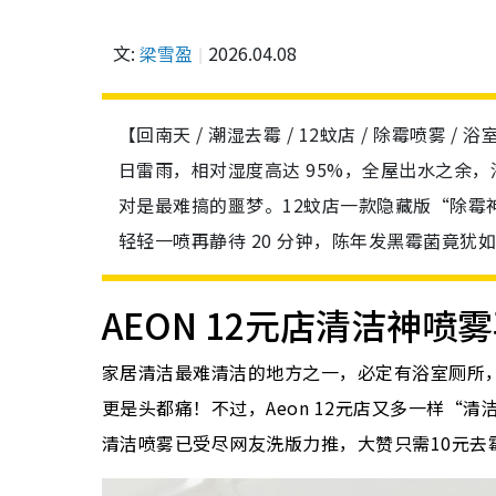
文:
梁雪盈
2026.04.08
【回南天 / 潮湿去霉 / 12蚊店 / 除霉喷雾 
日雷雨，相对湿度高达 95%，全屋出水之余
对是最难搞的噩梦。12蚊店一款隐藏版“除霉
轻轻一喷再静待 20 分钟，陈年发黑霉菌竟
AEON 12元店清洁神喷
家居清洁最难清洁的地方之一，必定有浴室厕所
更是头都痛！不过，Aeon 12元店又多一样“清
清洁喷雾已受尽网友洗版力推，大赞只需10元