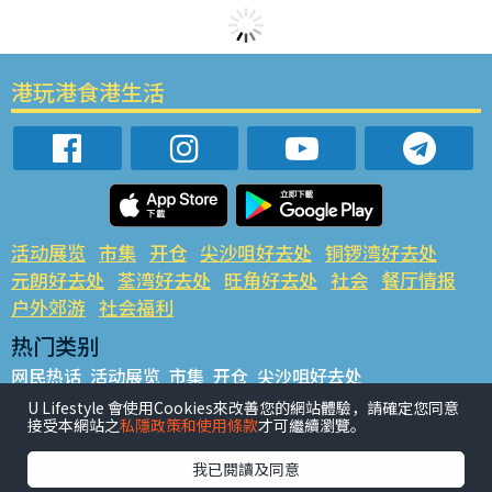
港玩港食港生活
活动展览
市集
开仓
尖沙咀好去处
铜锣湾好去处
元朗好去处
荃湾好去处
旺角好去处
社会
餐厅情报
户外郊游
社会福利
热门类别
网民热话
活动展览
市集
开仓
尖沙咀好去处
铜锣湾好去处
元朗好去处
荃湾好去处
旺角好去处
社会
U Lifestyle 會使用Cookies來改善您的網站體驗，請確定您同意
接受本網站之
私隱政策和使用條款
才可繼續瀏覽。
餐厅情报
户外郊游
热门标签
我已閱讀及同意