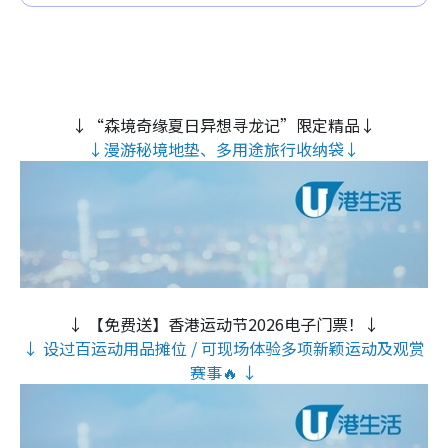
↓“森境奇缘夏日异想寻龙记”限定精品↓
↓漫游秘境地垫、多用途旅行收纳袋↓
↓ 【免费送】香港运动节2026电子门票！↓
↓ 设过百运动用品摊位 / 可现场体验多项新颖运动及观赏
赛事🔥 ↓