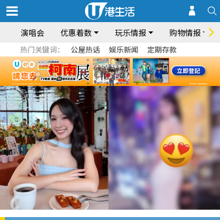
演唱会
优惠着数
玩乐情报
购物情报
热门关键词：
公屋热话
娱乐新闻
定期存款