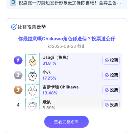
5
倪嘉雯一刀剪短发新形象更加像陈自瑶！舍弃金色长发造型气质大变超惊喜