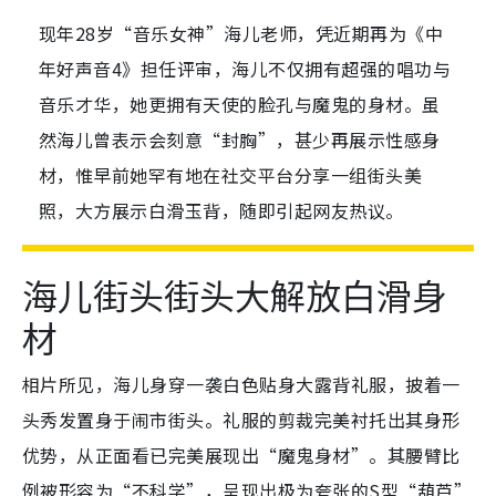
现年28岁“音乐女神”海儿老师，凭近期再为《中
年好声音4》担任评审，海儿不仅拥有超强的唱功与
音乐才华，她更拥有天使的脸孔与魔鬼的身材。虽
然海儿曾表示会刻意“封胸”，甚少再展示性感身
材，惟早前她罕有地在社交平台分享一组街头美
照，大方展示白滑玉背，随即引起网友热议。
海儿街头街头大解放白滑身
材
相片所见，海儿身穿一袭白色贴身大露背礼服，披着一
头秀发置身于闹市街头。礼服的剪裁完美衬托出其身形
优势，从正面看已完美展现出“魔鬼身材”。其腰臂比
例被形容为“不科学”，呈现出极为夸张的S型“葫芦”