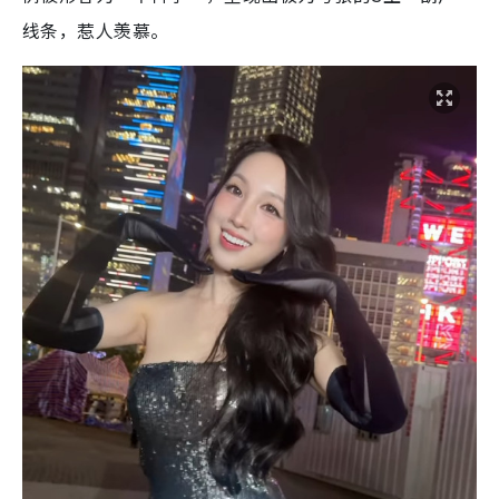
线条，惹人羡慕。