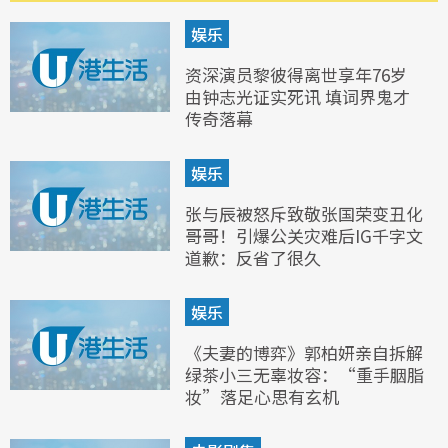
娱乐
资深演员黎彼得离世享年76岁
由钟志光证实死讯 填词界鬼才
传奇落幕
娱乐
张与辰被怒斥致敬张国荣变丑化
哥哥！引爆公关灾难后IG千字文
道歉：反省了很久
娱乐
《夫妻的博弈》郭柏妍亲自拆解
绿茶小三无辜妆容：“重手胭脂
妆”落足心思有玄机