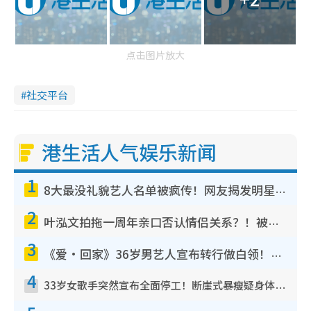
点击图片放大
社交平台
港生活人气娱乐新闻
1
8大最没礼貌艺人名单被疯传！网友揭发明星真面目，一致数落这一位是无品天花板？
2
叶泓文拍拖一周年亲口否认情侣关系？！被质疑感情造假竟称GM“普通同事”
3
《爱·回家》36岁男艺人宣布转行做白领！卸下艺人身份回归素人平淡生活
4
33岁女歌手突然宣布全面停工！断崖式暴瘦疑身体亮红灯！声明曝：将暂时淡出