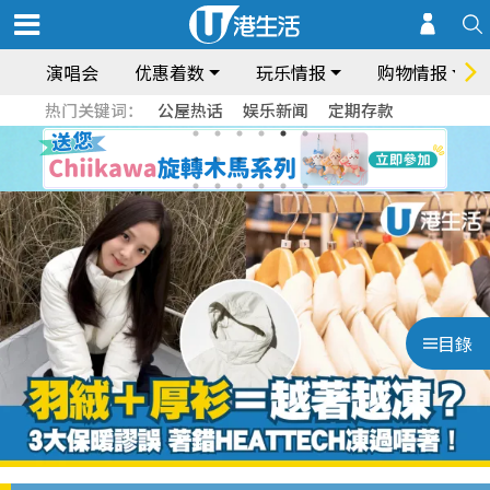
演唱会
优惠着数
玩乐情报
购物情报
热门关键词：
公屋热话
娱乐新闻
定期存款
目錄