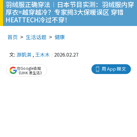
羽绒服正确穿法︱日本节目实测：羽绒服内穿
厚衣=越穿越冷？专家揭3大保暖误区 穿错
HEATTECH冷过不穿！
首页
生活话题
健康
文:
游凱淇
,
王木木
2026.02.27
在Google追蹤
用 App 睇文
《UHK 港生活》