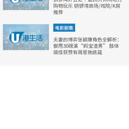
购物玩乐 铜锣湾商场/戏院/K房
推荐
电影剧集
夫妻的博弈张颖康角色全解析：
狠甩30磅演“妈宝渣男” 肢体
搞怪获赞有周星驰底蕴