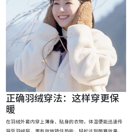
正确羽绒穿法：这样穿更保
暖
在羽绒外套内穿上薄身、贴身的衣物，体温便能迅速传
导至羽绒层，更有效地锁住热能，轻松达到御寒效果，