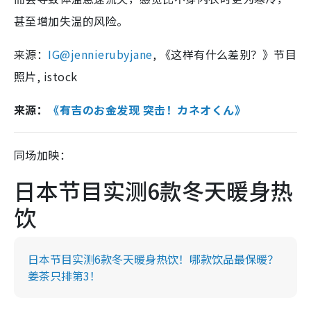
甚至增加失温的风险。
来源：
IG@jennierubyjane
,
《这样有什么差别？》节目
照片, istock
来源：
《有吉のお金发现 突击！カネオくん》
同场加映：
日本节目实测6款冬天暖身热
饮
日本节目实测6款冬天暖身热饮！哪款饮品最保暖？
姜茶只排第3！