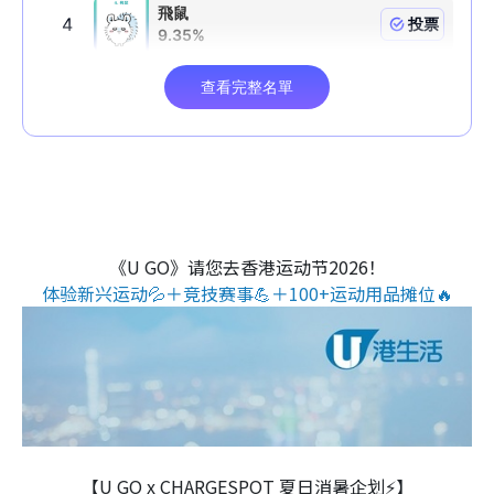
《U GO》请您去香港运动节2026！
体验新兴运动💦＋竞技赛事💪＋100+运动用品摊位🔥
【U GO x CHARGESPOT 夏日消暑企划⚡】