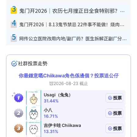
3
鬼门开2026｜农历七月撞正日全食特别邪？专家警告切忌做一事！揭4大禁忌+2招保平安
4
鬼门开2026｜8.13鬼节禁忌 22件事不能做！烧肉、刺身要少食？半夜勿吹口哨/打给个电话
5
网传公立医院改用内地/副厂药？医生拆解正副厂分别，揭4类人换药随时出事