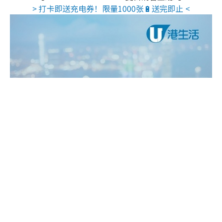
> 打卡即送充电券！限量1000张🔋送完即止 <