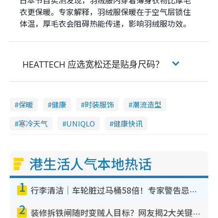
衣更保暖。专家解释，羽绒服保暖在于空气层锁住
体温，厚毛衣会阻碍热能传递，影响羽绒服功效。
HEATTECH 应选宽松还是贴身尺码？
保暖
健康
时装服饰
潮流造型
寒冷天气
UNIQLO
健康快讯
港生活人气本地热话
1
行李清洁｜车轮脏过马桶58倍！专家警告忌用酒精擦 教1招免脏手除菌
2
装修拆铁闸随时变贼人目标？网友揭2大关键用途：装新款等于白装？附新旧铁闸分别