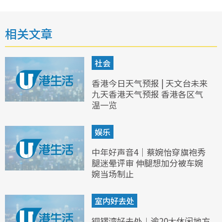
相关文章
社会
香港今日天气预报 | 天文台未来
九天香港天气预报 香港各区气
温一览
娱乐
中年好声音4｜蔡婉怡穿旗袍秀
腿迷晕评审 伸腿想加分被车婉
婉当场制止
室内好去处
铜锣湾好去处︱逾20大休闲地方