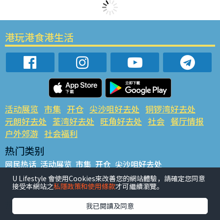
港玩港食港生活
活动展览
市集
开仓
尖沙咀好去处
铜锣湾好去处
元朗好去处
荃湾好去处
旺角好去处
社会
餐厅情报
户外郊游
社会福利
热门类别
网民热话
活动展览
市集
开仓
尖沙咀好去处
铜锣湾好去处
元朗好去处
荃湾好去处
旺角好去处
社会
U Lifestyle 會使用Cookies來改善您的網站體驗，請確定您同意
接受本網站之
私隱政策和使用條款
才可繼續瀏覽。
餐厅情报
户外郊游
热门标签
我已閱讀及同意
#UGO揾好去处
#人气活动推介
#美食社群热话