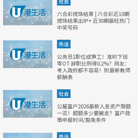
社会
六合彩搅珠结果 | 六合彩近10期
搅珠结果出炉+ 近30期最旺热门
中奖号码
热话
公务员1职位成笋工！准时下班
零OT 辞职比例得0.2%？网友：
考入政府都不容易！附最新教师
薪酬表
社会
公屋富户2026最新入息资产限额
一览！超额多少要搬走？富户政
策申报时间/豁免条件
热话