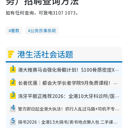
务）招聘查询方法
如有任何查询，可致电3107 1073。
著数
公务员事务局
港生活社会话题
1
港大推赛马会强化骨骼计划！$100骨质密度X光检查 完成免费运动训练送超市礼券！附参加资格
2
长者优惠｜都会大学长者学院9月免费课程！多媒体/微电影创作/网络安全 附报名方法教学
3
洗牙平靓正推荐2026：全港10大牙科诊所/医院懒人包，夜诊至8点/镇静洁牙/医疗券适用
4
警方即日起全港大执法！抓行人乱过马路+司机不专注驾驶！乱过马路罚$2000
5
捐书2026︱全港13大捐书/卖书地点懒人包 二手课本最高$150＋旧书换免费咖啡/戏票