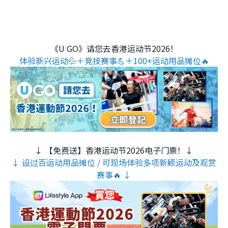
《U GO》请您去香港运动节2026！
体验新兴运动💦＋竞技赛事💪＋100+运动用品摊位🔥
↓ 【免费送】香港运动节2026电子门票！↓
↓ 设过百运动用品摊位 / 可现场体验多项新颖运动及观赏
赛事🔥 ↓