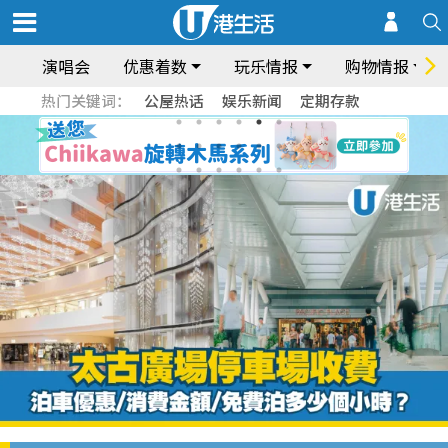
演唱会
优惠着数
玩乐情报
购物情报
热门关键词：
公屋热话
娱乐新闻
定期存款