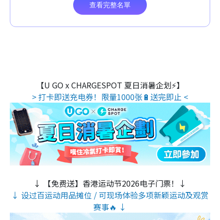
【U GO x CHARGESPOT 夏日消暑企划⚡】
> 打卡即送充电券！限量1000张🔋送完即止 <
↓ 【免费送】香港运动节2026电子门票！↓
↓ 设过百运动用品摊位 / 可现场体验多项新颖运动及观赏
赛事🔥 ↓