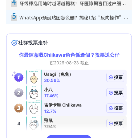
4
牙线棒乱用随时越清越糟糕！牙医惊揭盲目过户细菌恐致蛀牙：这种才是日常真保养
5
WhatsApp预设贴图怎么删？揭秘1招“反向操作”还原简洁界面 附3步实测教程