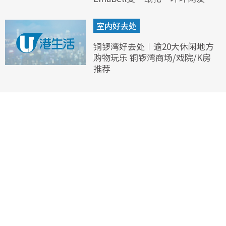
室内好去处
铜锣湾好去处︱逾20大休闲地方
购物玩乐 铜锣湾商场/戏院/K房
推荐