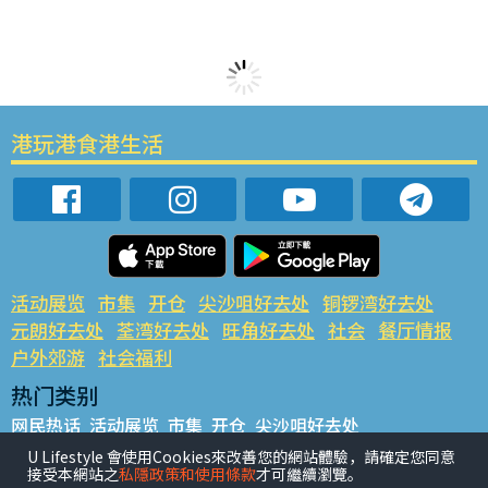
港玩港食港生活
活动展览
市集
开仓
尖沙咀好去处
铜锣湾好去处
元朗好去处
荃湾好去处
旺角好去处
社会
餐厅情报
户外郊游
社会福利
热门类别
网民热话
活动展览
市集
开仓
尖沙咀好去处
铜锣湾好去处
元朗好去处
荃湾好去处
旺角好去处
社会
U Lifestyle 會使用Cookies來改善您的網站體驗，請確定您同意
接受本網站之
私隱政策和使用條款
才可繼續瀏覽。
餐厅情报
户外郊游