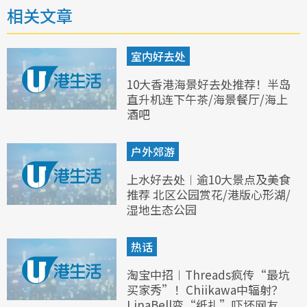
相关文章
室内好去处
10大香港海景好去处推荐！半岛
直升机连下午茶/海景餐厅/海上
酒吧
户外郊游
上水好去处︱逾10大景点及美食
推荐 北区公园赏花/港版心形湖/
湿地生态公园
热话
淘宝中招︱Threads疯传“最坑
买家秀”！Chiikawa中辐射？
LinaBell变“纸扎”吓坏网友