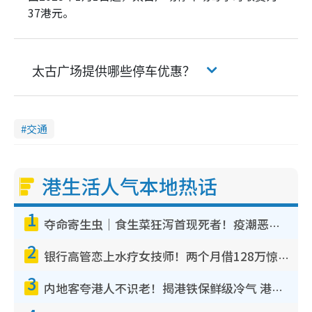
37港元。
太古广场提供哪些停车优惠？
交通
港生活人气本地热话
1
夺命寄生虫｜食生菜狂泻首现死者！疫潮恶化录1.8万宗病例 揭洗菜3大谬误
2
银行高管恋上水疗女技师！两个月借128万惊觉“沉船”沉落火海 揭背后疑似邪教操控卖淫
3
内地客夸港人不识老！揭港铁保鲜级冷气 港人求放过：别投诉