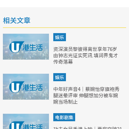
相关文章
娱乐
资深演员黎彼得离世享年76岁
由钟志光证实死讯 填词界鬼才
传奇落幕
娱乐
中年好声音4｜蔡婉怡穿旗袍秀
腿迷晕评审 伸腿想加分被车婉
婉当场制止
电影剧集
功夫女足香港上映｜票房突破21