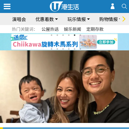
演唱会
优惠着数
玩乐情报
购物情报
热门关键词：
公屋热话
娱乐新闻
定期存款