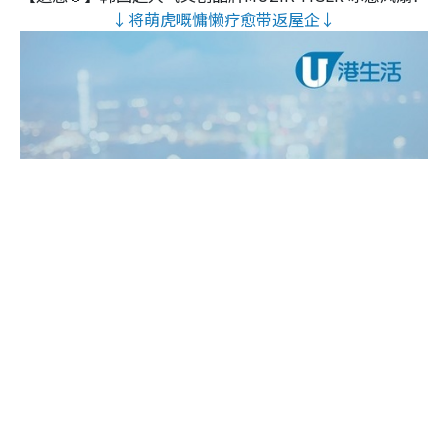
↓将萌虎嘅慵懒疗愈带返屋企↓