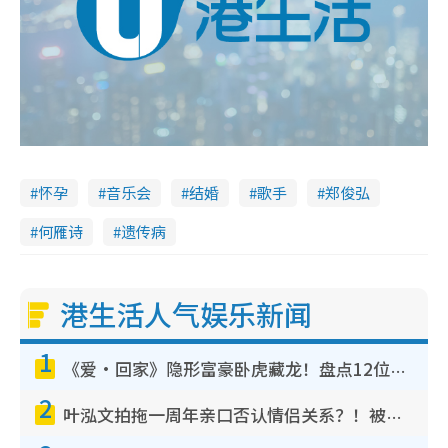
怀孕
音乐会
结婚
歌手
郑俊弘
何雁诗
遗传病
港生活人气娱乐新闻
1
《爱·回家》隐形富豪卧虎藏龙！盘点12位财气逼人的有钱艺人：这位美女3亿身家不愁做
2
叶泓文拍拖一周年亲口否认情侣关系？！被质疑感情造假竟称GM“普通同事”