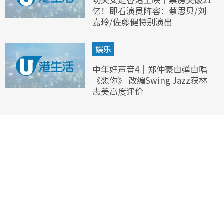
亿！即看演员阵容：蔡思贝/刘
嘉玲/佐藤健特别演出
娱乐
中年好声音4｜郑仲豪自弹自唱
《想你》 改编Swing Jazz获林
志美高度评价