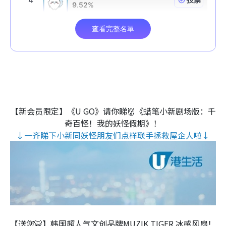
【新会员限定】《U GO》请你睇👹《蜡笔小新剧场版：千
奇百怪！我的妖怪假期》！
↓一齐睇下小新同妖怪朋友们点样联手拯救屋企人啦↓
【送您🐯】韩国超人气文创品牌MUZIK TIGER 冰感风扇！