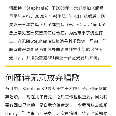
何雁诗（Stephanie）于2009年十六岁参加《超级
巨星》入行，2020年与郑俊弘（Fred）结婚后，俩
夫妻于三年前诞下儿子郑赞廷（Asher）。尽管儿子
患上罕见基因突变天使综合症，为她带来了沉重打
击，亦无阻Stephanie继续追寻其唱歌梦。早前，何
雁诗邀得周国贤为她包办曲词创作推出新歌《欲哭
无泪》，并接受雷霆881商业一台星光背后专访。
何雁诗无意放弃唱歌
节目中，Stephanie坦言即使忙于照顾儿子，也无意放
弃唱歌，“现在儿子行先，之后工作也很重要。因为我
要有回自己兴趣，是自我价值肯定，才令我可以去维系
family！”原来当儿子岁半证实患病时，曾让老公郑俊