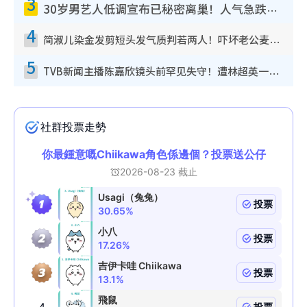
3
30岁男艺人低调宣布已秘密离巢！人气急跌变失踪人口：“这几年过得并不容易”
4
简淑儿染金发剪短头发气质判若两人！吓坏老公麦大力都认不出：“你做什么？”
5
TVB新闻主播陈嘉欣镜头前罕见失守！遭林超英一句话突袭吓坏当场大笑