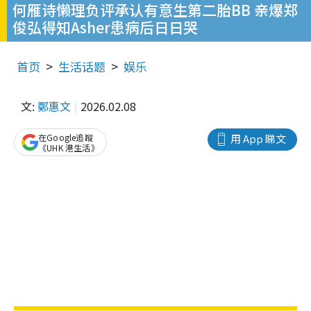
何雁诗懒理负评承认有意生第二胎BB 亲爆郑
俊弘得知Asher患病后日日哭
首页
生活话题
娱乐
文:
鄭惠文
2026.02.08
在Google追蹤
用 App 睇文
《UHK 港生活》