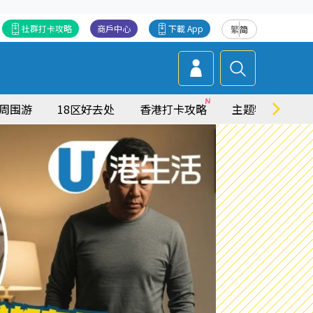
社群打卡攻略
商戶中心
下載 App
繁
简
周围游
18区好去处
香港打卡攻略
主题特集