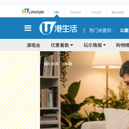
HK
Travel
Food
Beauty
热门关键词：
公屋
演唱会
优惠着数
玩乐情报
购物