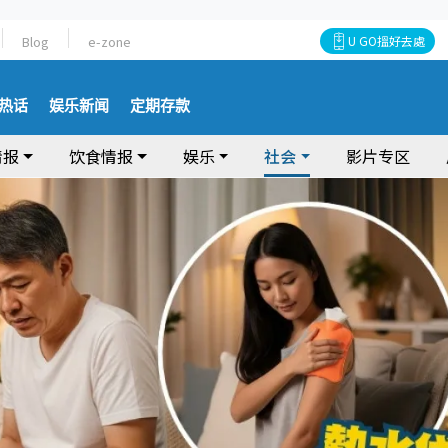
Blog
e-zone
U GO搵好去處
热话
娱乐新闻
定期存款
情报
饮食情报
娱乐
社会
影片专区