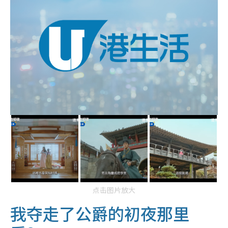
点击图片放大
我夺走了公爵的初夜那里