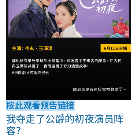
按此观看预告链接
我夺走了公爵的初夜演员阵
容？