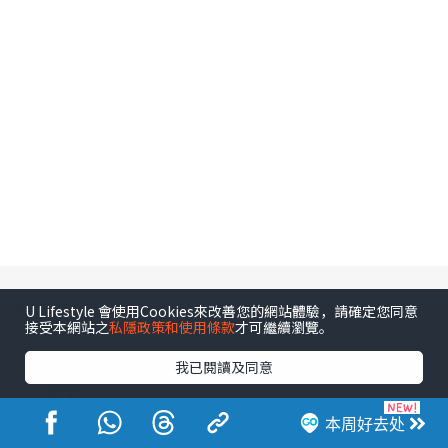
相关文章
U Lifestyle 會使用Cookies來改善您的網站體驗，請確定您同意
接受本網站之
私隱政策和使用條款
才可繼續瀏覽。
我已閱讀及同意
娱乐
《夫妻的博弈》郭柏妍亲自拆解
本周好去处
绿茶小三无辜妆容：“重手胭脂