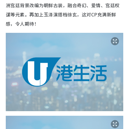
洲宫廷背景改编为朝鲜古装，融合奇幻、爱情、宫廷权
谋等元素。再加上玉泽演搭档徐玄，这对CP充满新鲜
感，令人期待！