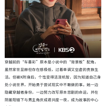
穿越前的“车善彩”原本是小说中的“背景板”配角，
虽然家世显赫但存在感极低，过着单调又空虚的贵族生
活。但被K附身后，个性变得活泼机智，因为知道自己身
处小说世界，开始勇于尝试现实中不敢做的事。她一边
隐藏穿越者身份，一边努力改写原本悲剧的命运，并在
阴差阳错下与男主角庆成君共度一夜，成为故事的中心