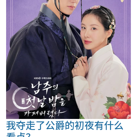
我夺走了公爵的初夜有什么
看点？