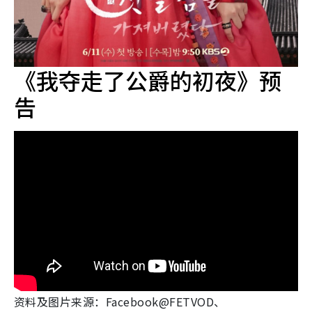
《我夺走了公爵的初夜》预
告
资料及图片来源：Facebook@FETVOD、