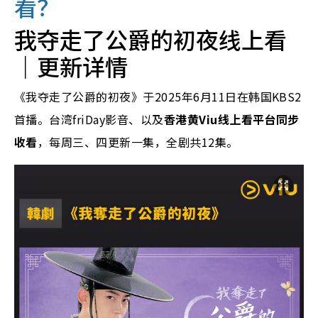
看？
我夺走了公爵的初夜线上看
｜更新详情
《我夺走了公爵的初夜》于2025年6月11日在韩国KBS2
首播。台湾friDay影音、以及
香港黄Viu线上看平台同步
收看
，每周三、四更新一集，全剧共12集。