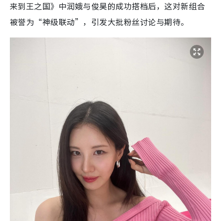
来到王之国》中润娥与俊昊的成功搭档后，这对新组合
被誉为“神级联动”，引发大批粉丝讨论与期待。