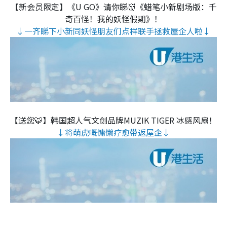
【新会员限定】《U GO》请你睇👹《蜡笔小新剧场版：千
奇百怪！我的妖怪假期》！
↓一齐睇下小新同妖怪朋友们点样联手拯救屋企人啦↓
【送您🐯】韩国超人气文创品牌MUZIK TIGER 冰感风扇！
↓将萌虎嘅慵懒疗愈带返屋企↓