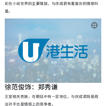
彩在小说世界的主要情敌，与庆成君有着复杂的情感纠
葛。
徐范俊饰：郑秀谦
王室相关贵族，在朝廷中有一定地位，与庆成君既是政
治对手也是情感上的竞争者。