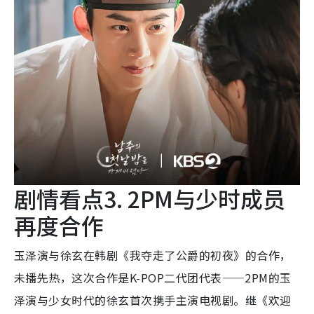
剧情看点3. 2PM与少时成员
再度合作
玉泽演与徐玄在韩剧《我夺走了公爵的初夜》的合作，
未播先热，这次合作是K-POP二代团代表——2PM的玉
泽演与少女时代的徐玄首次携手主演电视剧。继《欢迎