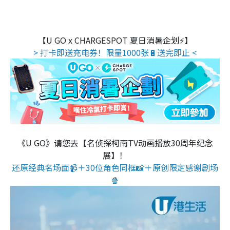
【U GO x CHARGESPOT 夏日消暑企划⚡】
> 打卡即送充电券！限量1000张🔋送完即止 <
《U GO》请您去【名侦探柯南TV动画播放30周年纪念
展】！
还原经典名场面📹＋30位角色同框📸＋原创限定感谢剧场
🍿