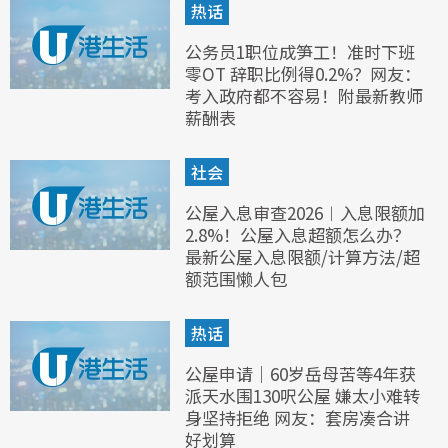
热话
公务员1职位成笋工！准时下班
零OT 辞职比例得0.2%？网友：
考入政府都不容易！附最新教师
薪酬表
社会
公屋入息审查2026︱入息限额加
2.8%！公屋入息超额怎么办？
最新公屋入息限额/计算方法/超
额范围懒人包
热话
公屋申请｜60岁岳母苦等4年获
派天水围130呎公屋 嫌太小难转
身坚持拒绝 网友：套房凑合讲
好划算