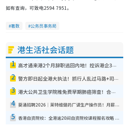
如有查询，可致电2594 7951。
著数
公务员事务局
港生活社会话题
1
高才通来港2个月辞职逃回内地！控诉港企3宗罪，叹微管理极窒息
2
警方即日起全港大执法！抓行人乱过马路+司机不专注驾驶！乱过马路罚$2000
3
港大公共卫生学院推免费早期肺癌筛查！合资格人士将获全额资助定期血液化验/电脑断层扫描/风险评估
4
葵涌招聘2026｜莱特维健药厂请生产操作员！月薪高达$1.7万 冷气厂房/五天工作/保障双粮
5
香港自资院校：全港逾20间自资院校课程报名攻略 留位费可退/申请日期/报名链接