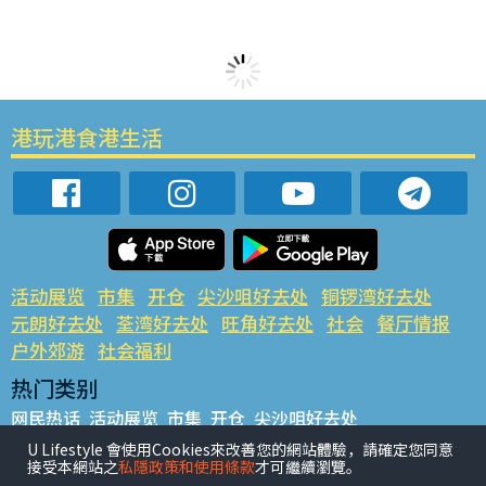
港玩港食港生活
活动展览
市集
开仓
尖沙咀好去处
铜锣湾好去处
元朗好去处
荃湾好去处
旺角好去处
社会
餐厅情报
户外郊游
社会福利
热门类别
网民热话
活动展览
市集
开仓
尖沙咀好去处
铜锣湾好去处
元朗好去处
荃湾好去处
旺角好去处
社会
U Lifestyle 會使用Cookies來改善您的網站體驗，請確定您同意
接受本網站之
私隱政策和使用條款
才可繼續瀏覽。
餐厅情报
户外郊游