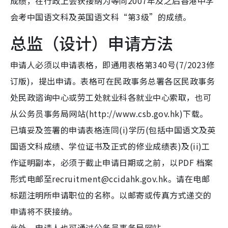
成绩，在行政上会获接纳为等同2007年及之后香港中学
会考中国语文科及英国语文科“第3级”的成绩。
总监（设计）申请方法
申请人必须以申请表格，即通用表格第340号(7/2023修
订版)，提出申请。表格可在民政事务总署各区民政事务
处民政谘询中心或劳工处就业科各就业中心索取，也可
从公务员事务局网站(http://www.csb.gov.hk)下载。
已填妥及签署的申请表格连同(i)学历(包括中国语文及英
国语文科成绩、学位证书及正式的修业成绩表)及(ii)工
作证明副本，必须于截止申请日期或之前，以PDF 档案
形式电邮至recruitment@ccidahk.gov.hk。请在电邮
标题注明所申请职位的名称。以邮寄或传真方式递交的
申请将不获接纳。
此外，申请人也可通过公务员事务局网站