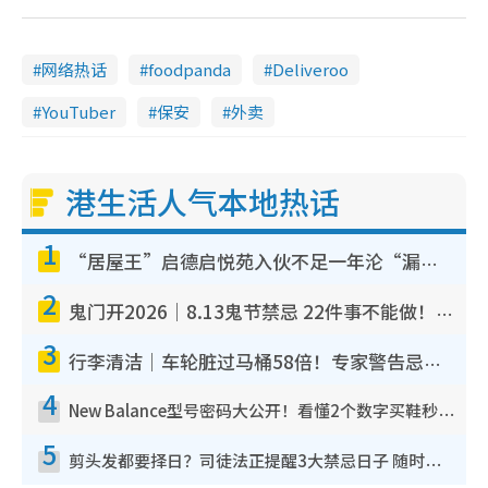
网络热话
foodpanda
Deliveroo
YouTuber
保安
外卖
港生活人气本地热话
1
“居屋王”启德启悦苑入伙不足一年沦“漏水之王”！插座喷火花致大停电 多户业主全屋家电报废
2
鬼门开2026｜8.13鬼节禁忌 22件事不能做！烧肉、刺身要少食？半夜勿吹口哨/打给个电话
3
行李清洁｜车轮脏过马桶58倍！专家警告忌用酒精擦 教1招免脏手除菌
4
New Balance型号密码大公开！看懂2个数字买鞋秒知功能免中伏 附5大热门鞋款
5
剪头发都要择日？司徒法正提醒3大禁忌日子 随时剪走财运！这日剪发恐“剪寿命”？