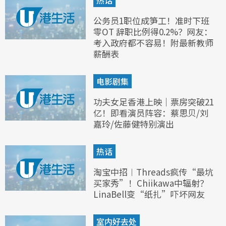
热话
公务员1职位成笋工！准时下班
零OT 辞职比例得0.2%？网友：
考入政府都不容易！附最新教师
薪酬表
电影剧集
功夫女足香港上映｜票房突破21
亿！即看演员阵容：蔡思贝/刘
嘉玲/佐藤健特别演出
热话
淘宝中招︱Threads疯传“最坑
买家秀”！Chiikawa中辐射？
LinaBell变“纸扎”吓坏网友
室内好去处