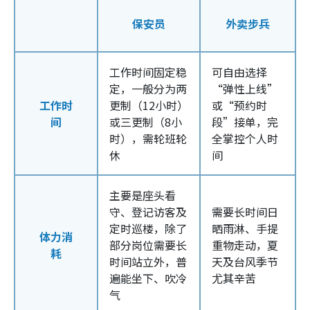
保安员
外卖步兵
工作时间固定稳
可自由选择
定，一般分为两
“弹性上线”
工作时
更制（12小时）
或“预约时
间
或三更制（8小
段”接单，完
时），需轮班轮
全掌控个人时
休
间
主要是座头看
守、登记访客及
需要长时间日
定时巡楼，除了
晒雨淋、手提
体力消
部分岗位需要长
重物走动，夏
耗
时间站立外，普
天及台风季节
遍能坐下、吹冷
尤其辛苦
气