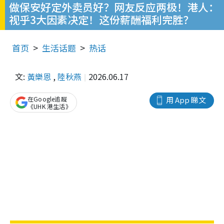
做保安好定外卖员好？网友反应两极！港人：
视乎3大因素决定！这份薪酬福利完胜？
首页
生活话题
热话
文:
黃樂恩
,
陸秋燕
2026.06.17
在Google追蹤
用 App 睇文
《UHK 港生活》