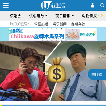
演唱会
优惠着数
玩乐情报
购物情报
热门关键词：
公屋热话
娱乐新闻
定期存款
目錄