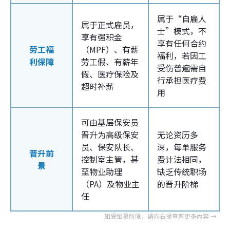
属于“自雇人
属于正式雇员，
士”模式，不
享有强积金
享有任何合约
劳工福
（MPF）、有薪
福利，若因工
利保障
劳工假、有薪年
受伤普遍需自
假、医疗保险及
行承担医疗费
超时补薪
用
可由基层保安员
晋升为高级保安
无论资历多
员、保安队长、
深，每单服务
晋升前
控制室主管，甚
费计法相同，
景
至物业助理
缺乏传统职场
（PA）及物业主
的晋升阶梯
任