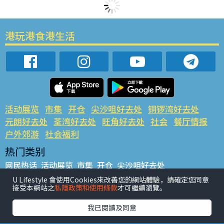
港玩港食港生活
活动展览
市集
开仓
尖沙咀好去处
铜锣湾好去处
元朗好去处
荃湾好去处
旺角好去处
社会
餐厅情报
户外郊游
社会福利
热门类别
网民热话
活动展览
市集
开仓
尖沙咀好去处
铜锣湾好去处
元朗好去处
荃湾好去处
旺角好去处
社会
U Lifestyle 會使用Cookies來改善您的網站體驗，請確定您同意
接受本網站之
私隱政策和使用條款
才可繼續瀏覽。
餐厅情报
户外郊游
热门标签
我已閱讀及同意
#UGO揾好去处
#人气活动推介
#美食社群热话