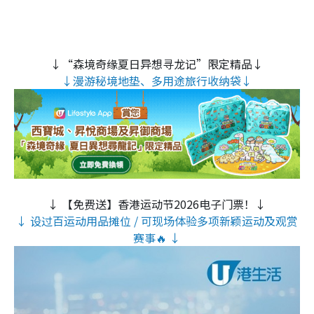
↓“森境奇缘夏日异想寻龙记”限定精品↓
↓漫游秘境地垫、多用途旅行收纳袋↓
↓ 【免费送】香港运动节2026电子门票！↓
↓ 设过百运动用品摊位 / 可现场体验多项新颖运动及观赏
赛事🔥 ↓