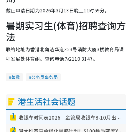
截止申请日期为2026年3月13日晚上11时59分。
暑期实习生(体育)招聘查询方
法
联络地址为香港北角渣华道323号消防大厦3楼教育局课
程发展处体育组。查询电话为2110 3147。
著数
公务员事务局
港生活社会话题
1
收银车时间表2026｜金管局收银车8-10月出没地点+时间！无需手续费！硬币免费转现钞或增值至八达通
2
港大推赛马会强化骨骼计划！$100骨质密度X光检查 完成免费运动训练送超市礼券！附参加资格