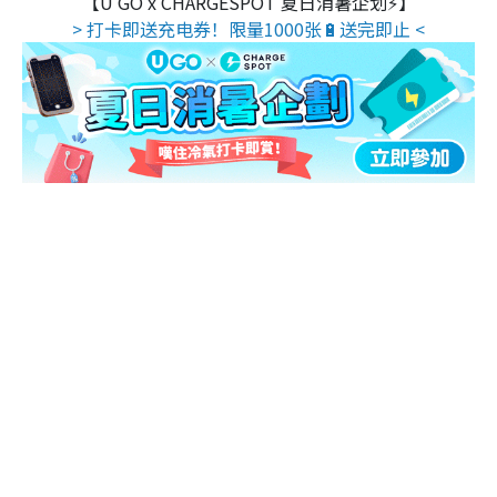
【U GO x CHARGESPOT 夏日消暑企划⚡】
> 打卡即送充电券！限量1000张🔋送完即止 <