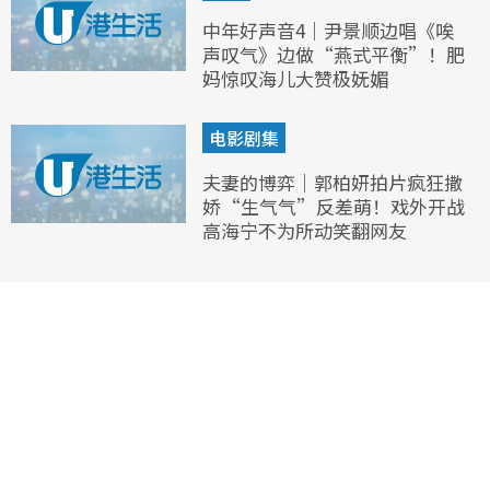
中年好声音4｜尹景顺边唱《唉
声叹气》边做“燕式平衡”！肥
妈惊叹海儿大赞极妩媚
电影剧集
夫妻的博弈｜郭柏妍拍片疯狂撒
娇“生气气”反差萌！戏外开战
高海宁不为所动笑翻网友