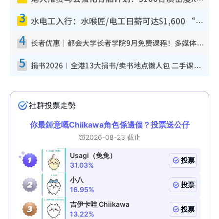
3
水电工入行：水喉匠/电工日薪可达$1,600 “铁饭碗”职业难被AI取代！附薪酬参考+入行考牌路径
4
长者优惠｜都会大学长者学院9月免费课程！多媒体/微电影创作/网络安全 附报名方法教学
5
捐书2026︱全港13大捐书/卖书地点懒人包 二手课本最高$150＋旧书换免费咖啡/戏票