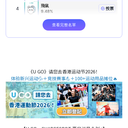
《U GO》请您去香港运动节2026！
体验新兴运动💦＋竞技赛事💪＋100+运动用品摊位🔥