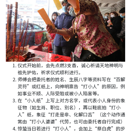
仪式开始前，会先点燃3支香，诚心祈请天地神明与
祖先护佑，祈求仪式顺利进行。
师傅会把委托者的姓名、生辰八字等资料写在“百解
灵符”或红纸上，向神明禀告“打小人”的原因，例
如事业不顺、人际受阻或被小人陷害等。
在“小人纸”上写上对方名字，或代表小人身份的象
征物（如生肖、职位、别名），再以鞋底拍“打小
人”纸，象征“打走是非、化解口舌”（这个动作通
常由“打小人婆婆”代劳，也可由委托者自行完成）
惊蛰当日若进行“打小人”，会加上“祭白虎”的步