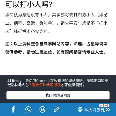
可以打小人吗？
即使认为身边没有小人，其实亦可去打四方小人（即昆
虫、病毒、衰运、负能量），祈求平安；或是不“打小
人”纯祈福求心安亦可。
注︰以上资料整合自玄学网站内容，命理、占星等说法
仅供参考，请勿过度迷信，如有疑问请咨询专业人士。
延伸阅读︰
U Lifestyle 會使用Cookies來改善您的網站體驗，請確定您同意
接受本網站之
私隱政策和使用條款
才可繼續瀏覽。
我已閱讀及同意
惊蛰为什么要打小人？
相传古时惊蛰时春雷始鸣，惊醒蛰伏在地下冬眠的
本周好去处