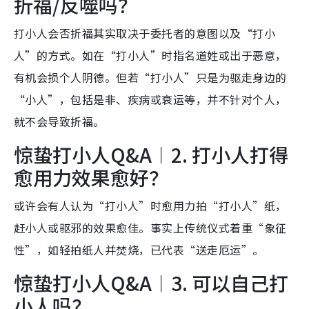
折福/反噬吗？
打小人会否折福其实取决于委托者的意图以及“打小
人”的方式。如在“打小人”时指名道姓或出于恶意，
有机会损个人阴德。但若“打小人”只是为驱走身边的
“小人”，包括是非、疾病或衰运等，并不针对个人，
就不会导致折福。
惊蛰打小人Q&A︱2. 打小人打得
愈用力效果愈好？
或许会有人认为“打小人”时愈用力拍“打小人”纸，
赶小人或驱邪的效果愈佳。事实上传统仪式着重“象征
性”，如轻拍纸人并焚烧，已代表“送走厄运”。
惊蛰打小人Q&A︱3. 可以自己打
小人吗？