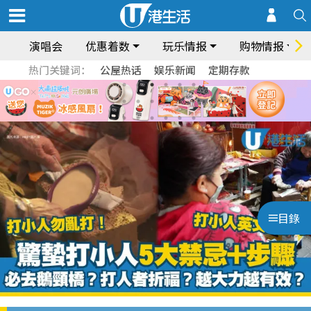
演唱会
优惠着数
玩乐情报
购物情报
热门关键词：
公屋热话
娱乐新闻
定期存款
目錄