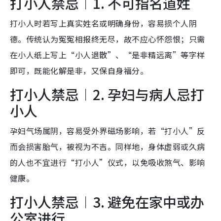
打小人禁忌︱1. 不可指名道姓
打小人时若写上真实姓名或明确身份，容易损个人阴
德。传统认为冤冤相报终无尽，故不应心怀怨恨；只需
在小人纸上写上“小人退散”、“是非精远离”等字样
即可，既能化解是非，又保自身福分。
打小人禁忌︱2. 孕妇与病人忌打
小人
孕妇气场属阴，容易受外界磁场影响，若“打小人”反
而会损害胎气，被视为不吉。同样地，身体虚弱或久病
的人也不宜进行“打小人”仪式，以免吸收煞气、影响
健康。
打小人禁忌︱3. 避免在家中或办
公室进行