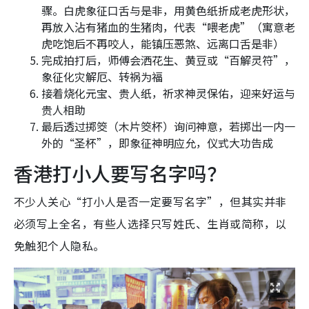
骤。白虎象征口舌与是非，用黄色纸折成老虎形状，
再放入沾有猪血的生猪肉，代表“喂老虎”（寓意老
虎吃饱后不再咬人，能镇压恶煞、远离口舌是非）
完成拍打后，师傅会洒花生、黄豆或“百解灵符”，
象征化灾解厄、转祸为福
接着烧化元宝、贵人纸，祈求神灵保佑，迎来好运与
贵人相助
最后透过掷筊（木片筊杯）询问神意，若掷出一内一
外的“圣杯”，即象征神明应允，仪式大功告成
香港打小人要写名字吗？
不少人关心“打小人是否一定要写名字”，但其实并非
必须写上全名，有些人选择只写姓氏、生肖或简称，以
免触犯个人隐私。