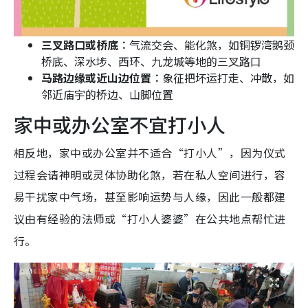
三叉路口或桥底︰
气流交会、能化煞，如铜锣湾鹅颈
桥底、深水埗、西环、九龙城等地的三叉路口
马路边缘或近山边位置︰
象征把坏运打走、冲散，如
邻近庙宇的桥边、山脚位置
家中或办公室不宜打小人
相反地，家中或办公室并不适合“打小人”，因为仪式
过程会请神明或灵体协助化煞，若在私人空间进行，容
易干扰家中气场，甚至影响运势与人缘，因此一般都建
议由有经验的法师或“打小人婆婆”在公共地点帮忙进
行。