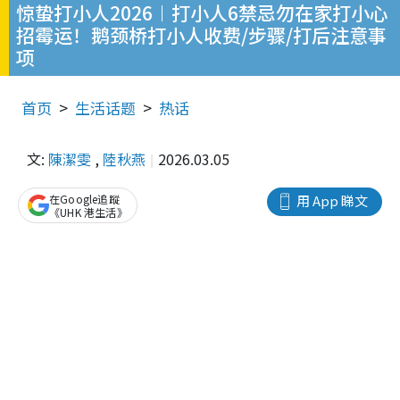
惊蛰打小人2026︱打小人6禁忌勿在家打小心
招霉运！鹅颈桥打小人收费/步骤/打后注意事
项
首页
生活话题
热话
文:
陳潔雯
,
陸秋燕
2026.03.05
在Google追蹤
用 App 睇文
《UHK 港生活》