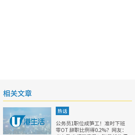
相关文章
热话
公务员1职位成笋工！准时下班
零OT 辞职比例得0.2%？网友：