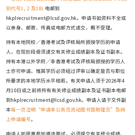
别代号1, 2 及18)
电邮到
hkplrecruitment@lcsd.gov.hk。申请书如资料不全或
以亲身、邮寄、传真或电邮方式递交，概不受理。
持有本地院校／香港考试及评核局所颁授学历的申请
人，在现阶段毋须递交有关修业成绩副本及证书副本。
持有本港以外学府╱非香港考试及评核局颁授的学历人
士亦可申请，惟其学历必须经过评审以确定是否与职位
所要求的本地学历水平相若。有关申请人须于2026年4
月10日或之前将所有有关修业成绩副本及证书副本电邮
到hkplrecruitment@lcsd.gov.hk。申请人请于文件副
本
每一页注明“申请非公务员流动图书馆助理员”及网
上申请编号
。
申请人如获邀参加遴选面试，必须提交有关修业成绩、