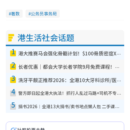
著数
公务员事务局
港生活社会话题
1
港大推赛马会强化骨骼计划！$100骨质密度X光检
2
长者优惠｜都会大学长者学院9月免费课程！多媒体
3
洗牙平靓正推荐2026：全港10大牙科诊所/医院懒
4
警方即日起全港大执法！抓行人乱过马路+司机不专注驾驶！
5
捐书2026︱全港13大捐书/卖书地点懒人包 二手课本最高