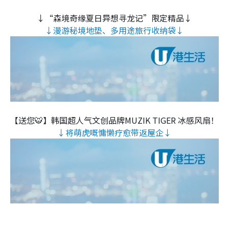
↓“森境奇缘夏日异想寻龙记”限定精品↓
↓漫游秘境地垫、多用途旅行收纳袋↓
【送您🐯】韩国超人气文创品牌MUZIK TIGER 冰感风扇！
↓将萌虎嘅慵懒疗愈带返屋企↓