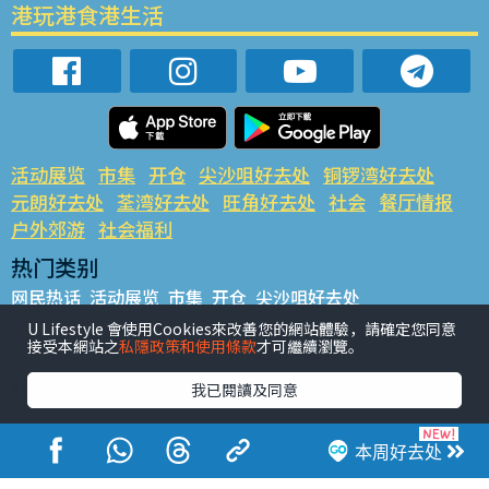
港玩港食港生活
活动展览
市集
开仓
尖沙咀好去处
铜锣湾好去处
元朗好去处
荃湾好去处
旺角好去处
社会
餐厅情报
户外郊游
社会福利
热门类别
网民热话
活动展览
市集
开仓
尖沙咀好去处
铜锣湾好去处
元朗好去处
荃湾好去处
旺角好去处
社会
U Lifestyle 會使用Cookies來改善您的網站體驗，請確定您同意
接受本網站之
私隱政策和使用條款
才可繼續瀏覽。
餐厅情报
户外郊游
热门标签
我已閱讀及同意
#UGO揾好去处
#人气活动推介
#美食社群热话
#亲子玩乐好去处
#ULifestyle应用程式
#限时抢
本周好去处
#UJetso礼物放送
#ULifestyle商户中心
#著数
#网络热话