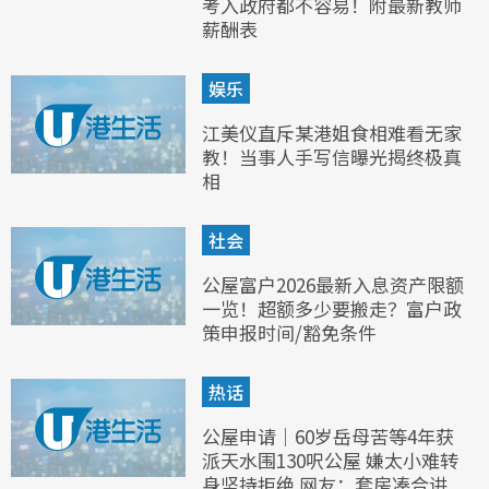
考入政府都不容易！附最新教师
薪酬表
娱乐
江美仪直斥某港姐食相难看无家
教！当事人手写信曝光揭终极真
相
社会
公屋富户2026最新入息资产限额
一览！超额多少要搬走？富户政
策申报时间/豁免条件
热话
公屋申请｜60岁岳母苦等4年获
派天水围130呎公屋 嫌太小难转
身坚持拒绝 网友：套房凑合讲