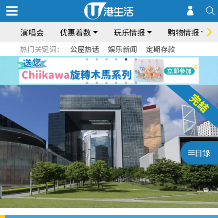
演唱会
优惠着数
玩乐情报
购物情报
热门关键词：
公屋热话
娱乐新闻
定期存款
目錄