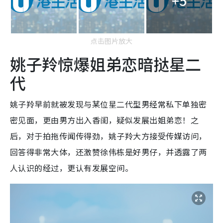
+5
点击图片放大
姚子羚惊爆姐弟恋暗挞星二
代
姚子羚早前就被发现与某位星二代型男经常私下单独密
密见面，更由男方出入香闺，疑似发展出姐弟恋！之
后，对于拍拖传闻传得劲，姚子羚大方接受传媒访问，
回答得非常大体，还激赞徐伟栋是好男仔，并透露了两
人认识的经过，更认有发展空间。