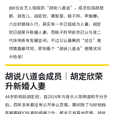
由6位女艺人组成的“胡说八道会”，成员包括胡蓓
蔚、胡杏儿、胡定欣、黄智雯、姚子羚、李施嬅。
六位好姐妹入行，其实有一半已经成为人妻，胡定
欣已经荣升新婚人妻，而姚子羚早前亦已认与星二
代徐伟栋有发展空间，不过公认最美的“这位”竟
然情路最坎坷。即刻看个“胡说八道会”感情状况
大检阅！
胡说八道会成员｜胡定欣荣
升新婚人妻
44岁的视后胡定欣，自2016年与音乐人陈明道和平分手
后，四年多来都没有公开承认恋情，期间除了与好拍档
陈展鹏疑幻似真的绯闻之外，都未见有其他恋情。胡说