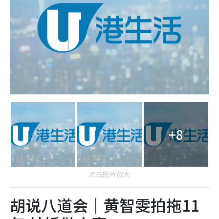
+8
点击图片放大
胡说八道会｜黄智雯拍拖11