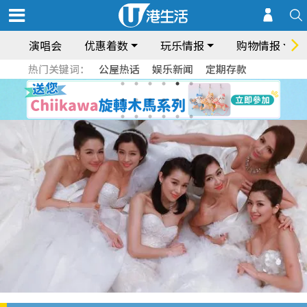
演唱会
优惠着数
玩乐情报
购物情报
热门关键词：
公屋热话
娱乐新闻
定期存款