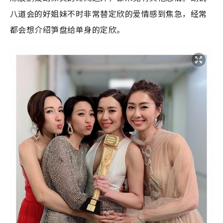
八道会的好姐妹不时非常替定欣的爱情感到焦急，经常
都会想介绍笋盘给单身的定欣。