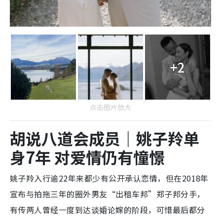
+2
点击图片放大
胡说八道会成员｜姚子羚单
身7年 对爱情仍有憧憬
姚子羚入行逾22年来都少有公开承认恋情，但在2018年
宣布与拍拖三年的圈外男友“出租车邦”郑子邦分手，
有传两人曾经一度到达谈婚论嫁的阶段，可惜最后都分