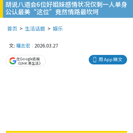
胡说八道会6位好姐妹感情状况仅剩一人单身
公认最美“这位”竟然情路最坎坷
首页
生活话题
娱乐
文:
羅志宏
2026.03.27
在Google追蹤
用 App 睇文
《UHK 港生活》