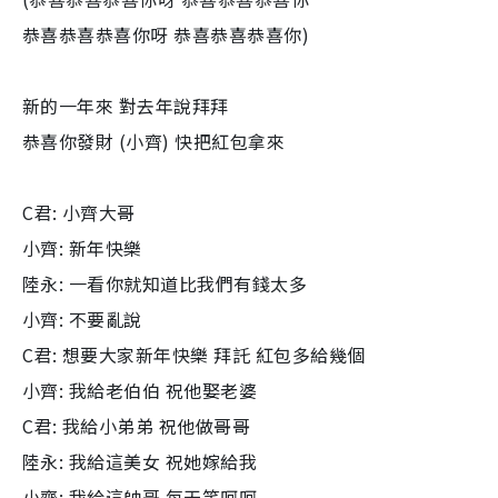
恭喜恭喜恭喜你呀 恭喜恭喜恭喜你)
新的一年來 對去年說拜拜
恭喜你發財 (小齊) 快把紅包拿來
C君: 小齊大哥
小齊: 新年快樂
陸永: 一看你就知道比我們有錢太多
小齊: 不要亂說
C君: 想要大家新年快樂 拜託 紅包多給幾個
小齊: 我給老伯伯 祝他娶老婆
C君: 我給小弟弟 祝他做哥哥
陸永: 我給這美女 祝她嫁給我
小齊: 我給這帥哥 每天笑呵呵