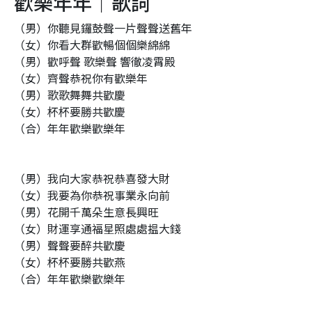
歡樂年年｜歌詞
（男）你聽見鑼鼓聲一片聲聲送舊年
（女）你看大群歡暢個個樂綿綿
（男）歡呼聲 歌樂聲 響徹凌霄殿
（女）齊聲恭祝你有歡樂年
（男）歌歌舞舞共歡慶
（女）杯杯要勝共歡慶
（合）年年歡樂歡樂年
（男）我向大家恭祝恭喜發大財
（女）我要為你恭祝事業永向前
（男）花開千萬朵生意長興旺
（女）財運享通福星照處處揾大錢
（男）聲聲要醉共歡慶
（女）杯杯要勝共歡燕
（合）年年歡樂歡樂年