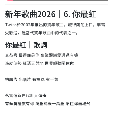
新年歌曲2026｜6. 你最紅
Twins於2002年推出的賀年歌曲，旋律朗朗上口，非常
受歡迎，是當代賀年歌曲中的代表之一。
你最紅｜歌詞
真恭喜 最得寵是你 事業跟戀愛通通有機
造就時勢 紅透天與地 世界轉動圍住你
拍廣告 出唱片 有福氣 有手氣
落實這新世代紅人傳奇
有頒獎禮就有你 萬歲萬歲一萬歲 陪住你滿場飛