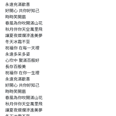
永遠充滿歡喜
好開心 共你好知己
時時笑開眉
春風為你吹開滿山花
秋月伴你天空萬里飛
讓夏夜燦爛滲進美夢
冬天冰霜不至
祝福你 在每一天裡
永遠多采多姿
心坎中 聚滿百般好
長存百般美
祝福你 在你一生裡
永遠充滿歡喜
好開心 共你好知己
時時笑開眉
春風為你吹開滿山花
秋月伴你天空萬里飛
讓夏夜燦爛滲進美夢