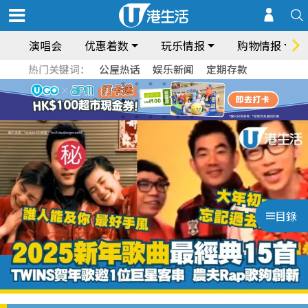
演唱会
优惠着数
玩乐情报
购物情报
热门关键词：
公屋热话
娱乐新闻
定期存款
目錄