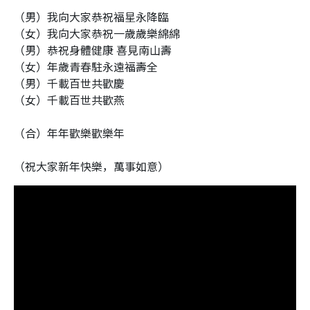
（男）我向大家恭祝福星永降臨
（女）我向大家恭祝一歲歲樂綿綿
（男）恭祝身體健康 喜見南山壽
（女）年歲青春駐永遠福壽全
（男）千載百世共歡慶
（女）千載百世共歡燕
（合）年年歡樂歡樂年
（祝大家新年快樂，萬事如意）