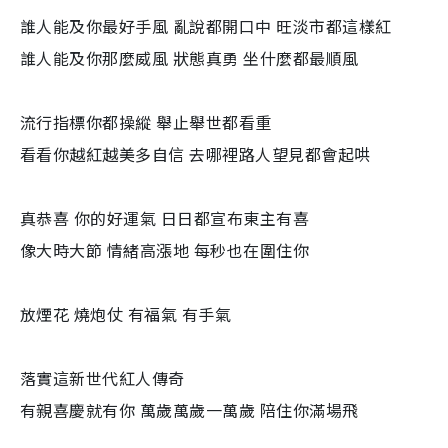
誰人能及你最好手風 亂說都開口中 旺淡市都這樣紅
誰人能及你那麼威風 狀態真勇 坐什麼都最順風
流行指標你都操縱 舉止舉世都看重
看看你越紅越美多自信 去哪裡路人望見都會起哄
真恭喜 你的好運氣 日日都宣布東主有喜
像大時大節 情緒高漲地 每秒也在圍住你
放煙花 燒炮仗 有福氣 有手氣
落實這新世代紅人傳奇
有親喜慶就有你 萬歲萬歲一萬歲 陪住你滿場飛