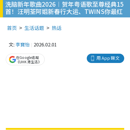
洗脑新年歌曲2026︱贺年粤语歌至尊经典15
首！汪明荃阿姐新春行大运、TWINS你最红
首页
生活话题
热话
文:
李寶怡
2026.02.01
在Google追蹤
用 App 睇文
《UHK 港生活》