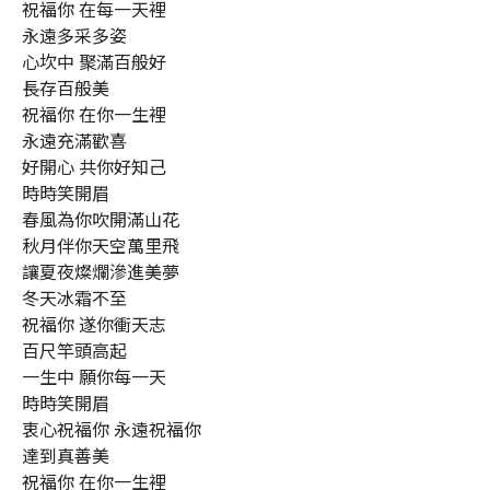
祝福你 在每一天裡
永遠多采多姿
心坎中 聚滿百般好
長存百般美
祝福你 在你一生裡
永遠充滿歡喜
好開心 共你好知己
時時笑開眉
春風為你吹開滿山花
秋月伴你天空萬里飛
讓夏夜燦爛滲進美夢
冬天冰霜不至
祝福你 遂你衝天志
百尺竿頭高起
一生中 願你每一天
時時笑開眉
衷心祝福你 永遠祝福你
達到真善美
祝福你 在你一生裡