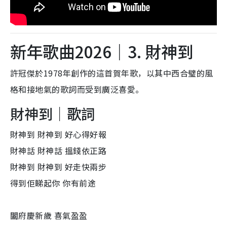
新年歌曲2026｜3. 財神到
許冠傑於1978年創作的這首賀年歌，以其中西合璧的風
格和接地氣的歌詞而受到廣泛喜愛。
財神到｜歌詞
財神到 財神到 好心得好報
財神話 財神話 搵錢依正路
財神到 財神到 好走快兩步
得到佢睇起你 你有前途
闔府慶新歲 喜氣盈盈