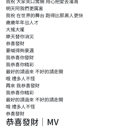
我祝 大家笑口常開 用心把愛去灌溉
明天阿我們更厲害
我祝 在世界的舞台 跑得比那黑人更快
歲歲年年出人才
大搖大擺
樂天替你消災
恭喜發財
要喊得夠豪邁
我恭喜你發財
我恭喜你精彩
最好的請過來 不好的請走開
哦 禮多人不怪
再來 我恭喜發財
我恭喜你精彩
最好的請過來 不好的請走開
哦 禮多人不怪
恭喜發財
恭喜發財｜MV