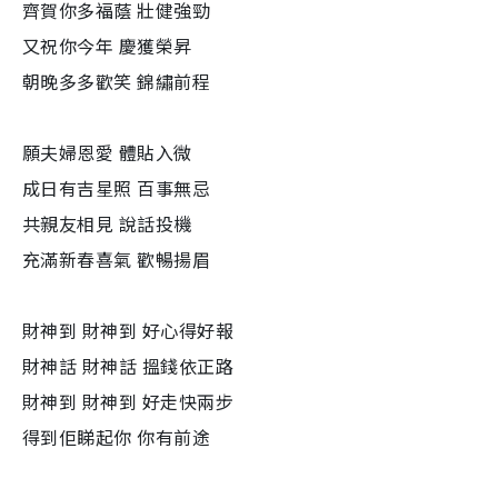
齊賀你多福蔭 壯健強勁
又祝你今年 慶獲榮昇
朝晚多多歡笑 錦繡前程
願夫婦恩愛 體貼入微
成日有吉星照 百事無忌
共親友相見 說話投機
充滿新春喜氣 歡暢揚眉
財神到 財神到 好心得好報
財神話 財神話 搵錢依正路
財神到 財神到 好走快兩步
得到佢睇起你 你有前途