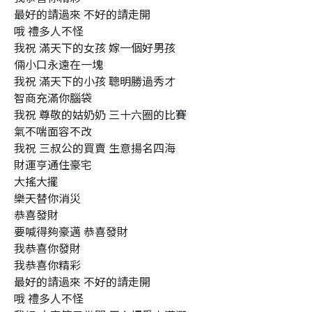
最好的請過來 不好的請走開
哦 禮多人不怪
我祝 滿天下的女孩 嫁一個好男孩
倆小口永遠在一塊
我祝 滿天下的小孩 聰明勝過秀才
智商充滿你腦袋
我祝 尊敬的姑奶奶 三十六圈的比賽
氣不喘面容不改
我祝 三叔公的買賣 生意揚名四海
財運亨通住豪宅
大搖大擺
樂天替你消災
恭喜發財
要喊得夠豪邁 恭喜發財
我恭喜你發財
我恭喜你精彩
最好的請過來 不好的請走開
哦 禮多人不怪