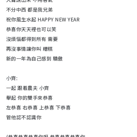
不分中西 都是我兄弟
祝你風生水起 HAPPY NEW YEAR
恭喜你天天裡也可以笑
沒煩惱都得到所有 需要
再沒事情讓你叫 糟糕
新的一年為自己感到 驕傲
小齊:
一起 跟着農夫 小齊
舉起 你的雙手來恭喜
左恭喜 右恭喜 上恭喜 下恭喜
管他認不認識你
(恭喜恭喜恭喜你呀 恭喜恭喜恭喜你