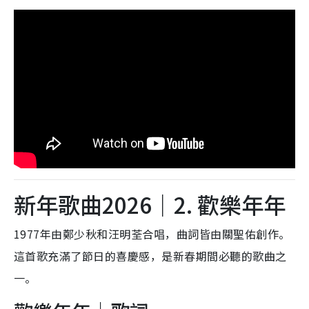
新年歌曲2026｜2. 歡樂年年
1977年由鄭少秋和汪明荃合唱，曲詞皆由關聖佑創作。
這首歌充滿了節日的喜慶感，是新春期間必聽的歌曲之
一。