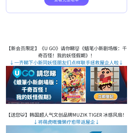
【新会员限定】《U GO》请你睇👹《蜡笔小新剧场版：千
奇百怪！我的妖怪假期》！
↓一齐睇下小新同妖怪朋友们点样联手拯救屋企人啦↓
【送您🐯】韩国超人气文创品牌MUZIK TIGER 冰感风扇！
↓将萌虎嘅慵懒疗愈带返屋企↓