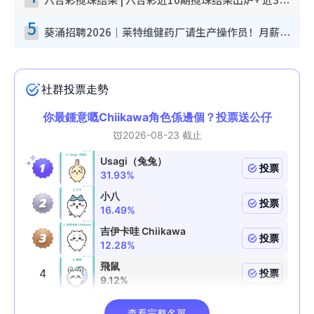
六合彩搅珠结果 | 六合彩近10期搅珠结果出炉+ 近30期最旺热门中奖号码
5
葵涌招聘2026｜莱特维健药厂请生产操作员！月薪高达$1.7万 冷气厂房/五天工作/保障双粮