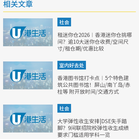
相关文章
社会
租迷你仓2026︱香港迷你仓挑哪
间？逾10大迷你仓收费/空间尺
寸/租仓期/优惠比较
室内好去处
香港图书馆打卡点︱5个特色建
筑公共图书馆！屏山/南丫岛/赤
柱等 附开放时间/交通方式
社会
大学弹性收生安排|DSE失手踏
脚？9间联招院校弹性收生成绩
要求门槛适用学科一览