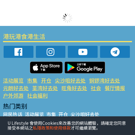
港玩港食港生活
活动展览
市集
开仓
尖沙咀好去处
铜锣湾好去处
元朗好去处
荃湾好去处
旺角好去处
社会
餐厅情报
户外郊游
社会福利
热门类别
网民热话
活动展览
市集
开仓
尖沙咀好去处
铜锣湾好去处
元朗好去处
荃湾好去处
旺角好去处
社会
U Lifestyle 會使用Cookies來改善您的網站體驗，請確定您同意
接受本網站之
私隱政策和使用條款
才可繼續瀏覽。
餐厅情报
户外郊游