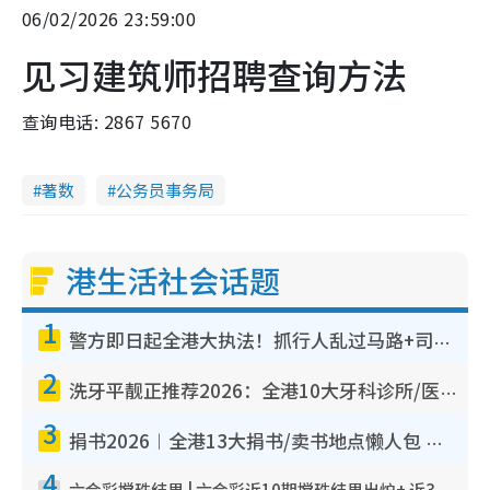
06/02/2026 23:59:00
见习建筑师招聘查询方法
查询电话: 2867 5670
著数
公务员事务局
港生活社会话题
1
警方即日起全港大执法！抓行人乱过马路+司机不专注驾驶！乱过马路罚$2000
2
洗牙平靓正推荐2026：全港10大牙科诊所/医院懒人包，夜诊至8点/镇静洁牙/医疗券适用
3
捐书2026︱全港13大捐书/卖书地点懒人包 二手课本最高$150＋旧书换免费咖啡/戏票
4