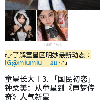
点击图片放大
👉了解童星区明妙最新动态︰
IG@miumiu__au
👈
童星长大︱3. 「国民初恋」
钟柔美：从童星到《声梦传
奇》人气新星