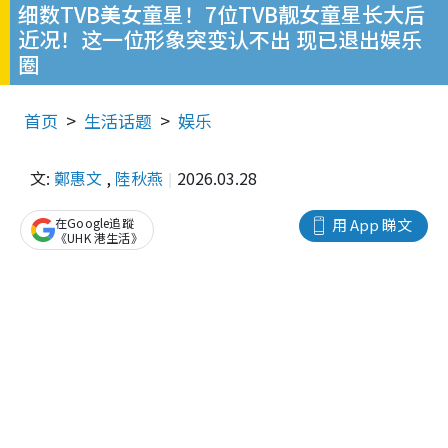
细数TVB美女童星！7位TVB靓女童星长大后
近况！这一位形象突变认不出 现已退出娱乐
圈
首页
生活话题
娱乐
文:
鄭惠文
,
陸秋燕
2026.03.28
在Google追蹤
用 App 睇文
《UHK 港生活》