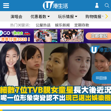
演唱会
优惠着数
玩乐情报
购物情报
热门关键词：
公屋热话
娱乐新闻
定期存款
目錄