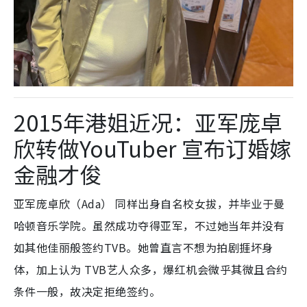
2015年港姐近况：亚军庞卓
欣转做YouTuber 宣布订婚嫁
金融才俊
亚军庞卓欣（Ada） 同样出身自名校女拔，并毕业于曼
哈顿音乐学院。虽然成功夺得亚军，不过她当年并没有
如其他佳丽般签约TVB。她曾直言不想为拍剧捱坏身
体，加上认为 TVB艺人众多，爆红机会微乎其微且合约
条件一般，故决定拒绝签约。