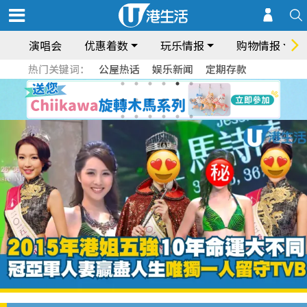
演唱会
优惠着数
玩乐情报
购物情报
热门关键词：
公屋热话
娱乐新闻
定期存款