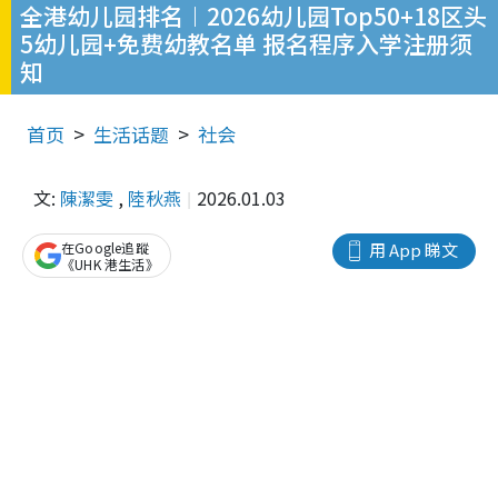
全港幼儿园排名︱2026幼儿园Top50+18区头
5幼儿园+免费幼教名单 报名程序入学注册须
知
首页
生活话题
社会
文:
陳潔雯
,
陸秋燕
2026.01.03
在Google追蹤
用 App 睇文
《UHK 港生活》