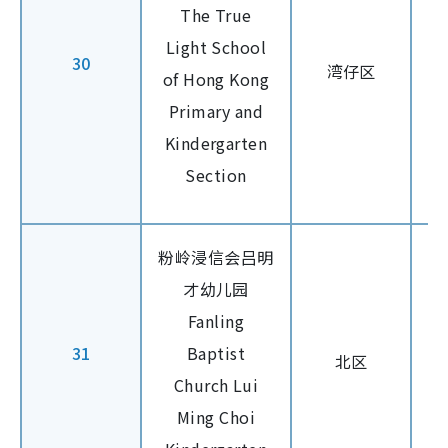
The True
Light School
30
湾仔区
of Hong Kong
Primary and
Kindergarten
Section
粉岭浸信会吕明
才幼儿园
Fanling
31
Baptist
北区
Church Lui
Ming Choi