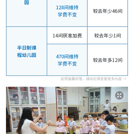
园
128间维持
较去年少46间
学费不变
14间获准加费
较去年少1间
半日制课
程幼儿园
470间维持
较去年多12间
学费不变