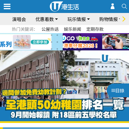
演唱会
优惠着数
玩乐情报
购物情报
热门关键词：
公屋热话
娱乐新闻
定期存款
目錄