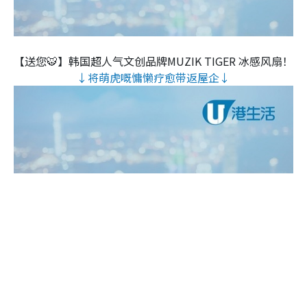
【送您🐯】韩国超人气文创品牌MUZIK TIGER 冰感风扇！
↓将萌虎嘅慵懒疗愈带返屋企↓