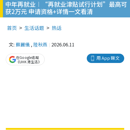
中年再就业︱“再就业津贴试行计划”最高可
获2万元 申请资格+详情一文看清
首页
生活话题
热话
文:
蘇麗儀
,
陸秋燕
2026.06.11
在Google追蹤
用 App 睇文
《UHK 港生活》