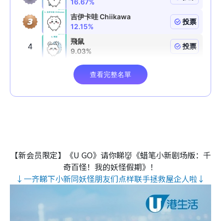
【新会员限定】《U GO》请你睇👹《蜡笔小新剧场版：千
奇百怪！我的妖怪假期》！
↓一齐睇下小新同妖怪朋友们点样联手拯救屋企人啦↓