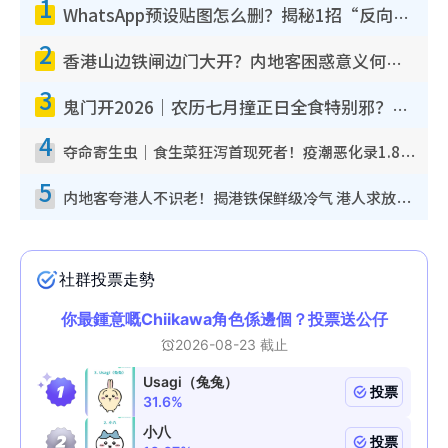
1
WhatsApp预设贴图怎么删？揭秘1招“反向操作”还原简洁界面 附3步实测教程
2
香港山边铁闸边门大开？内地客困惑意义何在！网友神回复：这种叫法理性防御
3
鬼门开2026｜农历七月撞正日全食特别邪？专家警告切忌做一事！揭4大禁忌+2招保平安
4
夺命寄生虫｜食生菜狂泻首现死者！疫潮恶化录1.8万宗病例 揭洗菜3大谬误
5
内地客夸港人不识老！揭港铁保鲜级冷气 港人求放过：别投诉