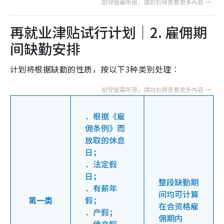
再就业津贴试行计划｜2. 雇佣期
间缺勤安排
计划将根据缺勤的性质，按以下3种类别处理︰
．根据《雇
佣条例》而
放取的休息
日；
．法定假
日；
整段缺勤期
．有薪年
间均可计算
第一类
假；
在合资格雇
．产假；
佣期内
．侍产假