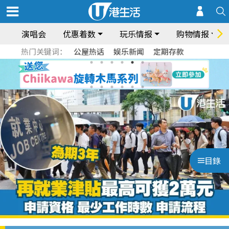
演唱会
优惠着数
玩乐情报
购物情报
热门关键词：
公屋热话
娱乐新闻
定期存款
目錄