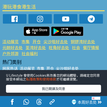
港玩港食港生活
活动展览
市集
开仓
尖沙咀好去处
铜锣湾好去处
元朗好去处
荃湾好去处
旺角好去处
社会
餐厅情报
户外郊游
社会福利
热门类别
网民热话
活动展览
市集
开仓
尖沙咀好去处
铜锣湾好去处
元朗好去处
荃湾好去处
旺角好去处
社会
U Lifestyle 會使用Cookies來改善您的網站體驗，請確定您同意
接受本網站之
私隱政策和使用條款
才可繼續瀏覽。
餐厅情报
户外郊游
热门标签
我已閱讀及同意
#UGO揾好去处
#人气活动推介
#美食社群热话
#亲子玩乐好去处
#ULifestyle应用程式
#限时抢
本周好去处
#UJetso礼物放送
#ULifestyle商户中心
#著数
#网络热话