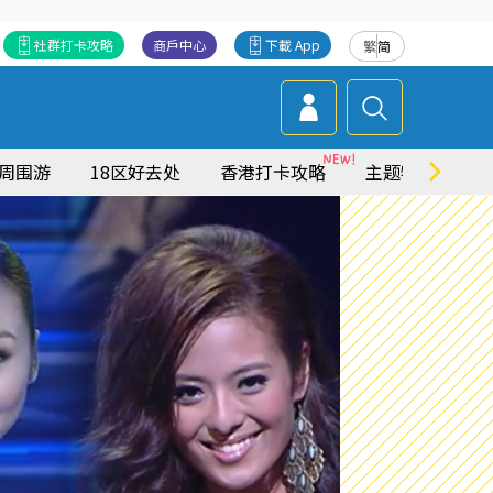
社群打卡攻略
商戶中心
下載 App
繁
简
周围游
18区好去处
香港打卡攻略
主题特集