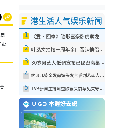
港生活人气娱乐新闻
1
是是
《爱·回家》隐形富豪卧虎藏龙！盘点12位财气逼人的有钱艺人：这位美女3亿身家不愁做
“史
2
叶泓文拍拖一周年亲口否认情侣关系？！被质疑感情造假竟称GM“普通同事”
3
30岁男艺人低调宣布已秘密离巢！人气急跌变失踪人口：“这几年过得并不容易”
4
简淑儿染金发剪短头发气质判若两人！吓坏老公麦大力都认不出：“你做什么？”
5
骨
TVB新闻主播陈嘉欣镜头前罕见失守！遭林超英一句话突袭吓坏当场大笑
U GO 本週好去處