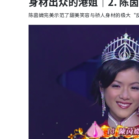
身材出众的港姐｜2. 陈茵
陈茵媺完美示范了甜美笑容与骄人身材的极大“反