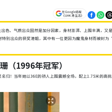
在Google追蹤
《UHK 港生活》
吐出色、气质出众固然是加分因素，身材澎湃、上围丰满，又
材特别出众的获奖港姐，其中有一位更因为魔鬼身材而被封为
珊（1996年冠军）
归！当年她以36E的骄人上围震撼全场，配上1.75米的高挑