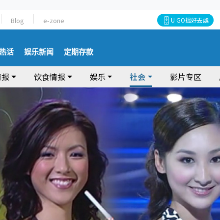
Blog
e-zone
U GO搵好去處
热话
娱乐新闻
定期存款
情报
饮食情报
娱乐
社会
影片专区