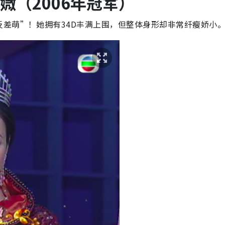
媺（2006年冠军）
差萌”！她拥有34D丰满上围，但整体身形却非常纤瘦娇小