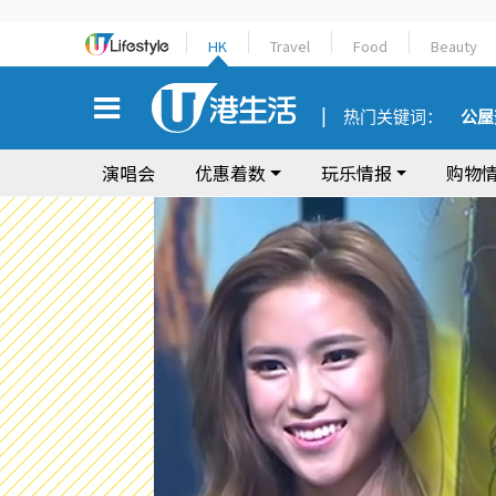
HK
Travel
Food
Beauty
热门关键词：
公屋
演唱会
优惠着数
玩乐情报
购物