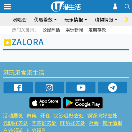
演唱会
优惠着数
玩乐情报
购物情报
饮
热门关键词：
公屋热话
娱乐新闻
定期存款
ZALORA
港玩港食港生活
活动展览
市集
开仓
尖沙咀好去处
铜锣湾好去处
元朗好去处
荃湾好去处
旺角好去处
社会
餐厅情报
户外郊游
社会福利