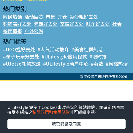
热门类别
网民热话
活动展览
市集
开仓
尖沙咀好去处
铜锣湾好去处
元朗好去处
荃湾好去处
旺角好去处
社会
餐厅情报
户外郊游
热门标签
#UGO揾好去处
#人气活动推介
#美食社群热话
#亲子玩乐好去处
#ULifestyle应用程式
#限时抢
#UJetso礼物放送
#ULifestyle商户中心
#著数
#网络热话
香港经济日报版权所有©2026
U Lifestyle 會使用Cookies來改善您的網站體驗，請確定您同意
接受本網站之
私隱政策和使用條款
才可繼續瀏覽。
我已閱讀及同意