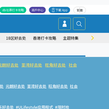
社群打卡攻略
商戶中心
下載 App
繁
简
18区好去处
香港打卡攻略
主题特集
商场情报
元朗好去处
荃湾好去处
旺角好去处
社会
处
元朗好去处
荃湾好去处
旺角好去处
社会
乐好去处
#ULifestyle应用程式
#限时抢