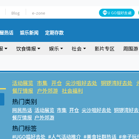
Blog
e-zone
U GO搵好去處
屋热话
娱乐新闻
定期存款
报
饮食情报
娱乐
社会
影片专区
周围游
活动展览
市集
开仓
尖沙咀好去处
铜锣湾好去处
餐厅情报
户外郊游
社会福利
热门类别
网民热话
活动展览
市集
开仓
尖沙咀好去处
铜锣湾好去
餐厅情报
户外郊游
热门标签
#UGO揾好去处
#人气活动推介
#美食社群热话
#亲子玩