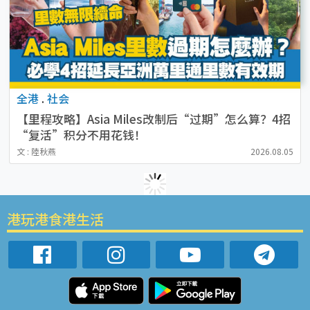
全港
.
社会
【里程攻略】Asia Miles改制后“过期”怎么算？4招
“复活”积分不用花钱！
文 : 陸秋燕
2026.08.05
港玩港食港生活