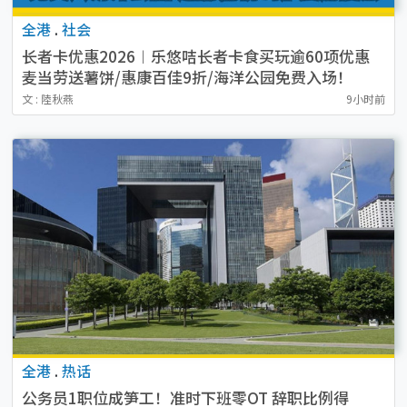
全港
.
社会
长者卡优惠2026︱乐悠咭长者卡食买玩逾60项优惠
麦当劳送薯饼/惠康百佳9折/海洋公园免费入场！
文 : 陸秋燕
9小时前
全港
.
热话
公务员1职位成笋工！准时下班零OT 辞职比例得