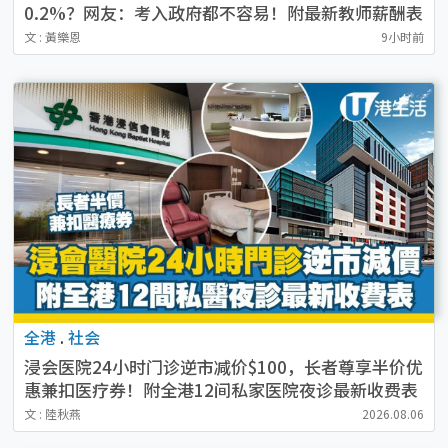
0.2%？网友：考入政府都不容易！附最新教师薪酬表
文 : 黃樂恩
9小时前
全港
.
社会
浸会医院24小时门诊逆市减价$100，长者尊享半价优
惠兼扣医疗券！附全港12间私家医院夜诊最新收费表
文 : 陸秋燕
2026.08.06