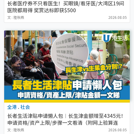
长者医疗券不只看医生！买眼镜/看牙医/大湾区19间
医院都用得 奖赏达标即获$500
文 : 陸秋燕
2026.08.05
全港
.
社会
长者生活津贴申请懒人包︱长生津金额增至4345元！
申请资格/资产上限/步骤一文看清（附网上验算连
结）
文 : 陸秋燕
2026.08.05