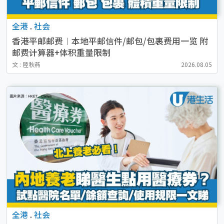
全港
.
社会
香港平邮邮费︱本地平邮信件/邮包/包裹费用一览 附
邮费计算器+体积重量限制
文 : 陸秋燕
2026.08.05
全港
.
社会