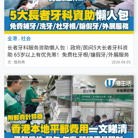
全港
.
社会
长者牙科服务资助懒人包︱政府/民间5大长者牙科资
助 65岁以上有优先筹！免费杜牙根/镶假牙/外展服务
文 : 陸秋燕
2026.08.05