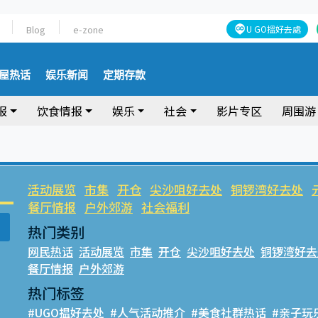
Blog
e-zone
U GO搵好去處
屋热话
娱乐新闻
定期存款
报
饮食情报
娱乐
社会
影片专区
周围游
活动展览
市集
开仓
尖沙咀好去处
铜锣湾好去处
餐厅情报
户外郊游
社会福利
热门类别
网民热话
活动展览
市集
开仓
尖沙咀好去处
铜锣湾好去
餐厅情报
户外郊游
热门标签
#UGO揾好去处
#人气活动推介
#美食社群热话
#亲子玩