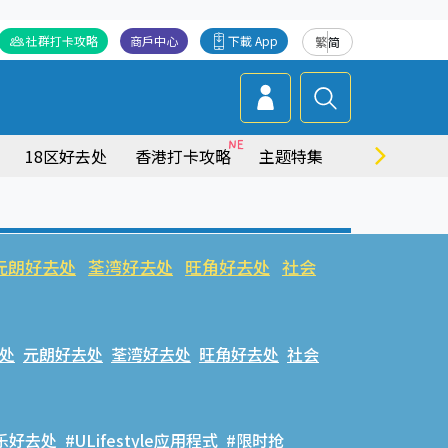
社群打卡攻略
商戶中心
下載 App
繁
简
18区好去处
香港打卡攻略
主题特集
商场情报
元朗好去处
荃湾好去处
旺角好去处
社会
处
元朗好去处
荃湾好去处
旺角好去处
社会
乐好去处
#ULifestyle应用程式
#限时抢