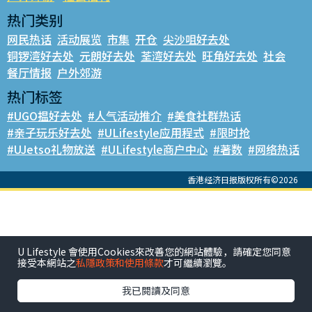
热门类别
网民热话
活动展览
市集
开仓
尖沙咀好去处
铜锣湾好去处
元朗好去处
荃湾好去处
旺角好去处
社会
餐厅情报
户外郊游
热门标签
#UGO揾好去处
#人气活动推介
#美食社群热话
#亲子玩乐好去处
#ULifestyle应用程式
#限时抢
#UJetso礼物放送
#ULifestyle商户中心
#著数
#网络热话
香港经济日报版权所有©2026
U Lifestyle 會使用Cookies來改善您的網站體驗，請確定您同意
接受本網站之
私隱政策和使用條款
才可繼續瀏覽。
我已閱讀及同意