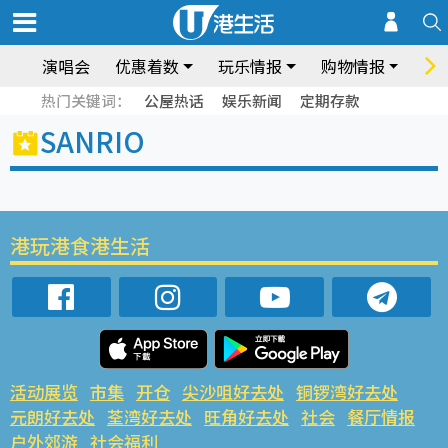
演唱会
优惠着数
玩乐情报
购物情报
饮
热门关键词：
公屋热话
娱乐新闻
定期存款
SANRIO
港玩港食港生活
活动展览
市集
开仓
尖沙咀好去处
铜锣湾好去处
元朗好去处
荃湾好去处
旺角好去处
社会
餐厅情报
户外郊游
社会福利