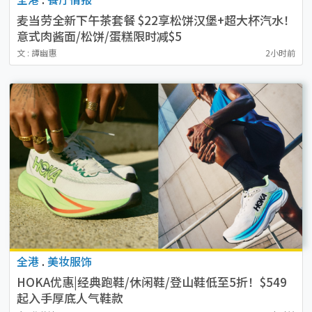
麦当劳全新下午茶套餐 $22享松饼汉堡+超大杯汽水！
意式肉酱面/松饼/蛋糕限时减$5
文 : 譚幽惠
2小时前
全港
.
美妆服饰
HOKA优惠|经典跑鞋/休闲鞋/登山鞋低至5折！$549
起入手厚底人气鞋款