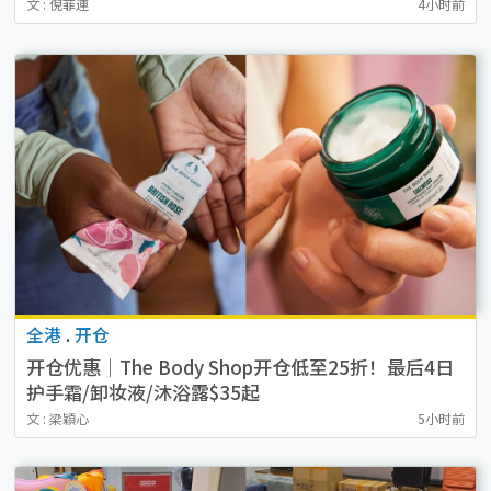
文 : 倪菲連
4小时前
全港
.
开仓
开仓优惠｜The Body Shop开仓低至25折！最后4日
护手霜/卸妆液/沐浴露$35起
文 : 梁穎心
5小时前