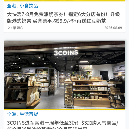
全港
.
小食饮品
大快活7-8月免费派奶茶券！指定6大分店有份！升级
版港式奶茶 买套票平均$9.9/杯+再送红豆奶茶
文 : 梁穎心
2026.08.09
全港
.
生活百货
3COINS进军香港一周年低至3折！$3加购人气商品/