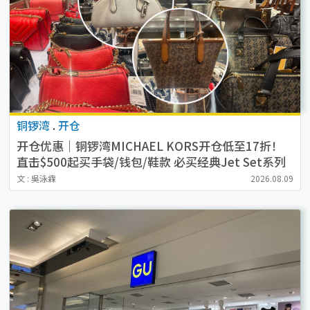
铜锣湾
.
开仓
开仓优惠｜铜锣湾MICHAEL KORS开仓低至17折！
直击$500起买手袋/钱包/鞋款 必买经典Jet Set系列
文 : 吳泳霖
2026.08.09