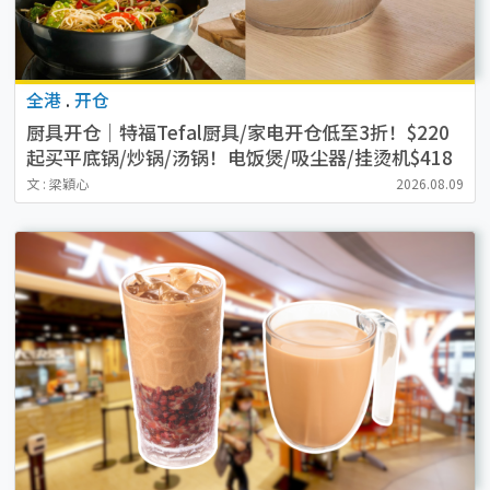
全港
.
开仓
厨具开仓｜特福Tefal厨具/家电开仓低至3折！$220
起买平底锅/炒锅/汤锅！电饭煲/吸尘器/挂烫机$418
起
文 : 梁穎心
2026.08.09