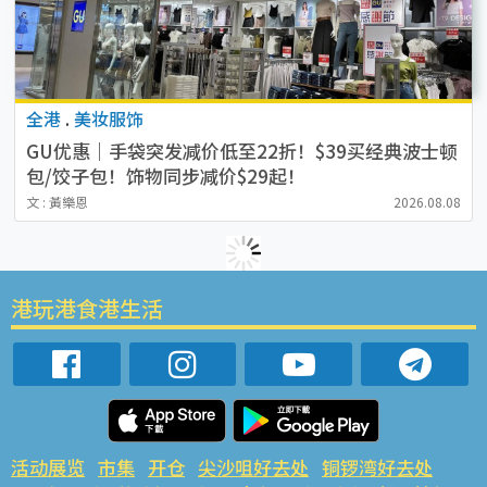
全港
.
美妆服饰
GU优惠｜手袋突发减价低至22折！$39买经典波士顿
包/饺子包！饰物同步减价$29起！
文 : 黃樂恩
2026.08.08
港玩港食港生活
活动展览
市集
开仓
尖沙咀好去处
铜锣湾好去处