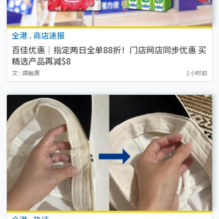
全港
.
商店速报
百佳优惠｜指定两日全单88折！门店网店同步优惠 买
精选产品再减$8
文 : 譚幽惠
1小时前