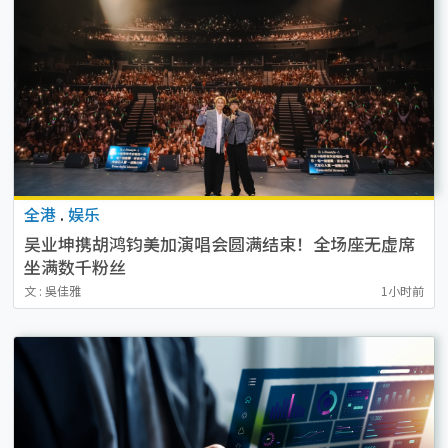
全港
.
娱乐
吴业坤携胡鸿钧美加演唱会圆满结束！全场座无虚席
坐满数千粉丝
文 : 吳佳雅
1小时前