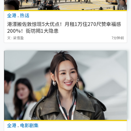
全港
.
热话
港漂搬佐敦惊现5大优点！月租1万住270尺赞幸福感
200%！街坊揭1大隐患
文 : 梁雪盈
7分钟前
全港
.
电影剧集