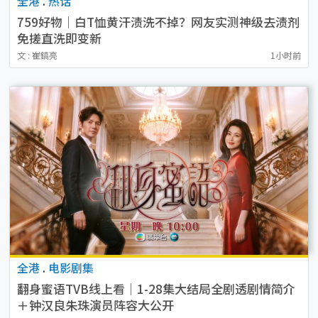
全港
.
热话
759好物｜白T恤黄汗渍洗不掉？网友实测神级去渍剂
免搓直洗即变新
文 : 崔鎬亮
1小时前
全港
.
电影剧集
翻身蜜语TVB线上看｜1-28集大结局全剧透剧情简介
＋钟汉良朱珠演员阵容大公开