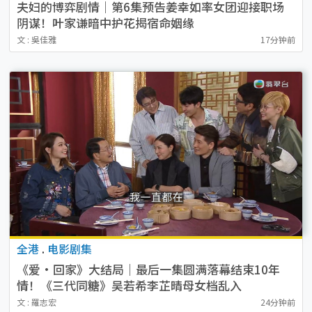
夫妇的博弈剧情｜第6集预告姜幸如率女团迎接职场
阴谋！叶家谦暗中护花揭宿命姻缘
文 : 吳佳雅
17分钟前
全港
.
电影剧集
《爱·回家》大结局｜最后一集圆满落幕结束10年
情！《三代同糖》吴若希李芷晴母女档乱入
文 : 羅志宏
24分钟前