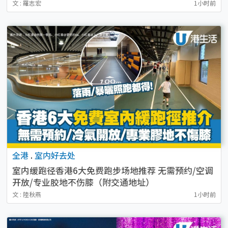
文 : 羅志宏
1小时前
全港
.
室内好去处
室内缓跑径香港6大免费跑步场地推荐 无需预约/空调
开放/专业胶地不伤膝（附交通地址）
文 : 陸秋燕
1小时前