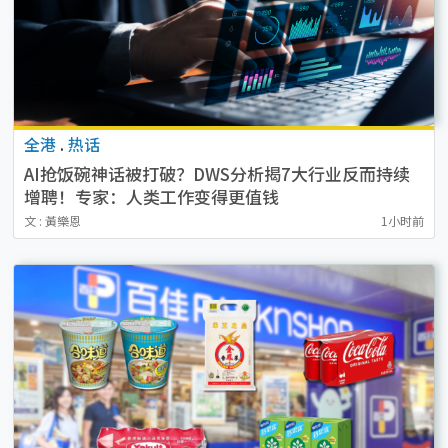
全港
.
热话
AI抢饭碗神话被打破？DWS分析揭7大行业反而持续
增聘！专家：人类工作变得更值钱
文 : 黃樂恩
1小时前