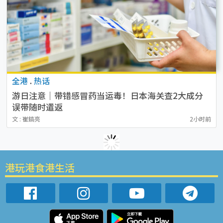
全港
.
热话
游日注意｜带错感冒药当运毒！日本海关查2大成分
误带随时遣返
文 : 崔鎬亮
2小时前
港玩港食港生活